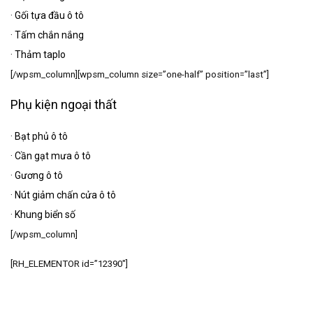
·
Gối tựa đầu ô tô
·
Tấm chắn nắng
·
Thảm taplo
[/wpsm_column][wpsm_column size=”one-half” position=”last”]
Phụ kiện ngoại thất
·
Bạt phủ ô tô
·
Cần gạt mưa ô tô
·
Gương ô tô
·
Nút giảm chấn cửa ô tô
·
Khung biển số
[/wpsm_column]
[RH_ELEMENTOR id=”12390″]