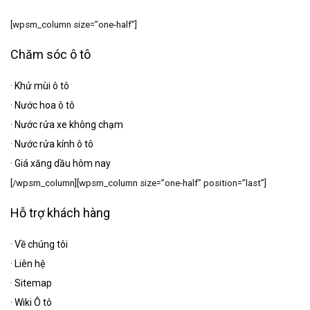
[wpsm_column size=”one-half”]
Chăm sóc ô tô
·
Khử mùi ô tô
·
Nước hoa ô tô
·
Nước rửa xe không chạm
·
Nước rửa kính ô tô
·
Giá xăng dầu hôm nay
[/wpsm_column][wpsm_column size=”one-half” position=”last”]
Hỗ trợ khách hàng
·
Về chúng tôi
·
Liên hệ
·
Sitemap
·
Wiki Ô tô