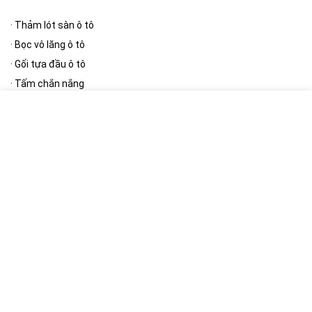
·
Thảm lót sàn ô tô
·
Bọc vô lăng ô tô
·
Gối tựa đầu ô tô
·
Tấm chắn nắng
·
Thảm taplo
[/wpsm_column][wpsm_column size=”one-half” position=”last”]
Phụ kiện ngoại thất
·
Bạt phủ ô tô
·
Cần gạt mưa ô tô
·
Gương ô tô
·
Nút giảm chấn cửa ô tô
·
Khung biển số
[/wpsm_column]
[RH_ELEMENTOR id=”12390″]