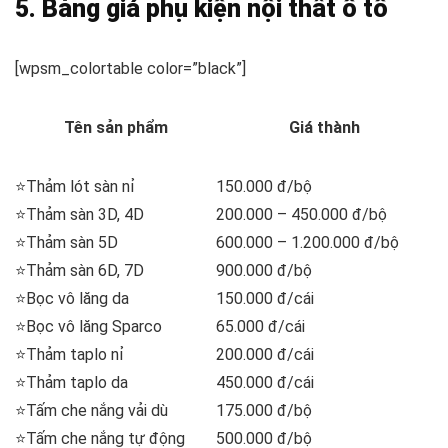
5. Bảng giá phụ kiện nội thất ô tô
[wpsm_colortable color=”black”]
Tên sản phẩm
Giá thành
⭐Thảm lót sàn nỉ
150.000 đ/bộ
⭐Thảm sàn 3D, 4D
200.000 – 450.000 đ/bộ
⭐Thảm sàn 5D
600.000 – 1.200.000 đ/bộ
⭐Thảm sàn 6D, 7D
900.000 đ/bộ
⭐Bọc vô lăng da
150.000 đ/cái
⭐Bọc vô lăng Sparco
65.000 đ/cái
⭐Thảm taplo nỉ
200.000 đ/cái
⭐Thảm taplo da
450.000 đ/cái
⭐Tấm che nắng vải dù
175.000 đ/bộ
⭐Tấm che nắng tự động
500.000 đ/bộ