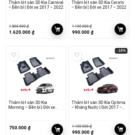
Thảm lót sàn 3D Kia Carnival
Thảm lót sàn 3D Kia Cerato
– Bền bỉ | Đời xe 2017 – 2022
– Bền bỉ | Đời xe 2017 – 2022
1.800.000
₫
1.100.000
₫
Giá
Giá
Giá
Giá
1.620.000
₫
990.000
₫
gốc
hiện
gốc
hiện
là:
tại
là:
tại
1.800.000 ₫.
là:
1.100.000 ₫.
là:
- 10%
1.620.000 ₫.
990.000 ₫.
Thảm lót sàn 3D Kia
Thảm lót sàn 3D Kia Optima
Morning – Bền bỉ | Đời xe
– Kháng Nước | Đời 2017 –
2017 – 2022
2022
1.100.000
₫
750.000
₫
Giá
Giá
990.000
₫