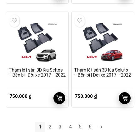
gốc
hiện
là:
tại
1.100.000 ₫.
là:
990.000 ₫.
Thảm lót sàn 3D Kia Seltos
Thảm lót sàn 3D Kia Soluto
– Bền bỉ | Đời xe 2017 – 2022
– Bền bỉ | Đời xe 2017 – 2022
750.000
₫
750.000
₫
1
2
3
4
5
6
→