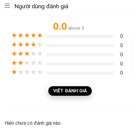
Người dùng đánh giá
0.0
above 5
★
★
★
★
★
0
★
★
★
★
★
0
★
★
★
★
★
0
★
★
★
★
★
0
★
★
★
★
★
0
VIẾT ĐÁNH GIÁ
Hiện chưa có đánh giá nào.