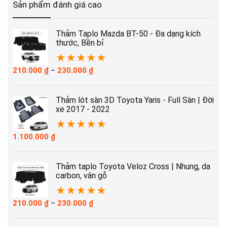
Sản phẩm đánh giá cao
Thảm Taplo Mazda BT-50 - Đa dạng kích
thước, Bền bỉ
★
★
★
★
★
Khoảng
210.000
₫
–
230.000
₫
giá:
từ
210.000 ₫
Thảm lót sàn 3D Toyota Yaris - Full Sàn | Đời
đến
xe 2017 - 2022
230.000 ₫
★
★
★
★
★
1.100.000
₫
Thảm taplo Toyota Veloz Cross | Nhung, da
carbon, vân gỗ
★
★
★
★
★
Khoảng
210.000
₫
–
230.000
₫
giá:
từ