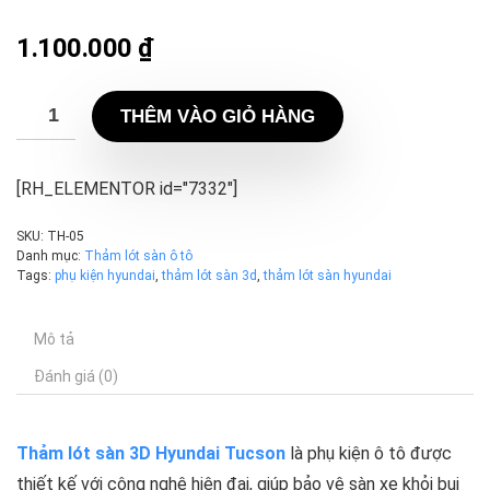
1.100.000
₫
THÊM VÀO GIỎ HÀNG
[RH_ELEMENTOR id="7332"]
SKU:
TH-05
Danh mục:
Thảm lót sàn ô tô
Tags:
phụ kiện hyundai
,
thảm lót sàn 3d
,
thảm lót sàn hyundai
Mô tả
Đánh giá (0)
Thảm lót sàn 3D Hyundai Tucson
là phụ kiện ô tô được
thiết kế với công nghệ hiện đại, giúp bảo vệ sàn xe khỏi bụi