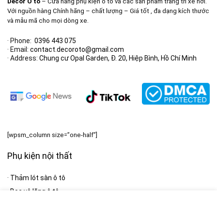
Decor Ô tô
– Cửa hàng phụ kiện ô tô và các sản phẩm trang trí xe hơi.
Với nguồn hàng Chính hãng – chất lượng – Giá tốt , đa dạng kích thước
và mẫu mã cho mọi dòng xe.
· Phone:
0396 443 075
· Email:
contact.decoroto@gmail.com
· Address:
Chung cư Opal Garden, Đ. 20, Hiệp Bình, Hồ Chí Minh
[wpsm_column size=”one-half”]
Phụ kiện nội thất
·
Thảm lót sàn ô tô
·
Bọc vô lăng ô tô
·
Gối tựa đầu ô tô