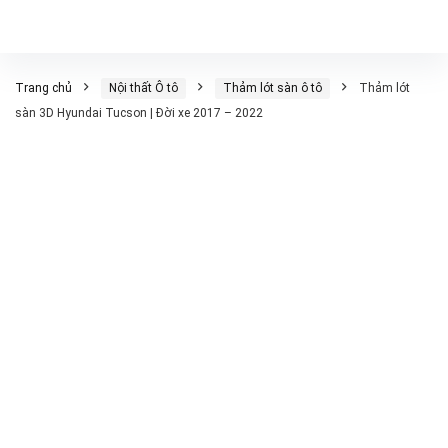
Trang chủ
Nội thất Ô tô
Thảm lót sàn ô tô
Thảm lót
sàn 3D Hyundai Tucson | Đời xe 2017 – 2022