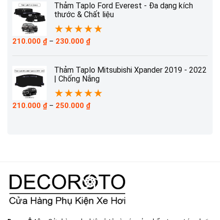
210.000 ₫
Thảm Taplo Ford Everest - Đa dạng kích
đến
thước & Chất liệu
230.000 ₫
★
★
★
★
★
Khoảng
210.000
₫
–
230.000
₫
giá:
từ
210.000 ₫
Thảm Taplo Mitsubishi Xpander 2019 - 2022
đến
| Chống Nắng
230.000 ₫
★
★
★
★
★
Khoảng
210.000
₫
–
250.000
₫
giá:
từ
210.000 ₫
đến
250.000 ₫