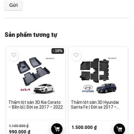
Sản phẩm tương tự
- 10%
Thảm lót sàn 3D Kia Cerato
Thảm lót sàn 3D Hyundai
– Bền bỉ | Đời xe 2017 – 2022
Santa Fe | Đời xe 2017 –
2022
1.100.000
₫
1.500.000
₫
Giá
Giá
990.000
₫