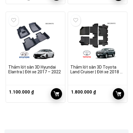
gốc
hiện
là:
tại
1.100.000 ₫.
là:
990.000 ₫.
Thảm lót sàn 3D Hyundai
Thảm lót sàn 3D Toyota
Elantra | Đời xe 2017 – 2022
Land Cruiser | Đời xe 2018 –
2022
1.100.000
₫
1.800.000
₫