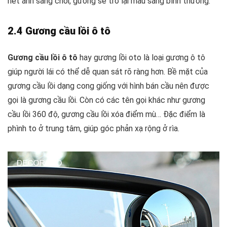
hết ánh sáng chói, gương sẽ trở lại màu sáng bình thường.
2.4 Gương cầu lồi ô tô
Gương cầu lồi ô tô
hay gương lồi oto là loại gương ô tô
giúp người lái có thể dễ quan sát rõ ràng hơn. Bề mặt của
gương cầu lồi dạng cong giống với hình bán cầu nên được
gọi là gương cầu lồi. Còn có các tên gọi khác như gương
cầu lồi 360 độ, gương cầu lồi xóa điểm mù… Đặc điểm là
phình to ở trung tâm, giúp góc phản xạ rộng ở rìa.