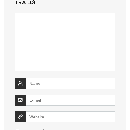
TRẢ LỜI