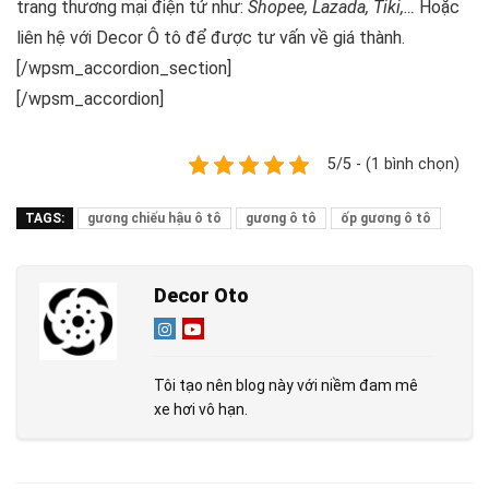
trang thương mại điện tử như:
Shopee, Lazada, Tiki,…
Hoặc
liên hệ với Decor Ô tô để được tư vấn về giá thành.
[/wpsm_accordion_section]
[/wpsm_accordion]
5/5 - (1 bình chọn)
TAGS:
gương chiếu hậu ô tô
gương ô tô
ốp gương ô tô
Decor Oto
Tôi tạo nên blog này với niềm đam mê
xe hơi vô hạn.