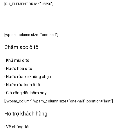
[RH_ELEMENTOR id=”12390″]
[wpsm_column size=”one-half”]
Chăm sóc ô tô
·
Khử mùi ô tô
·
Nước hoa ô tô
·
Nước rửa xe không chạm
·
Nước rửa kính ô tô
·
Giá xăng dầu hôm nay
[/wpsm_column][wpsm_column size=”one-half” position=”last”]
Hỗ trợ khách hàng
·
Về chúng tôi