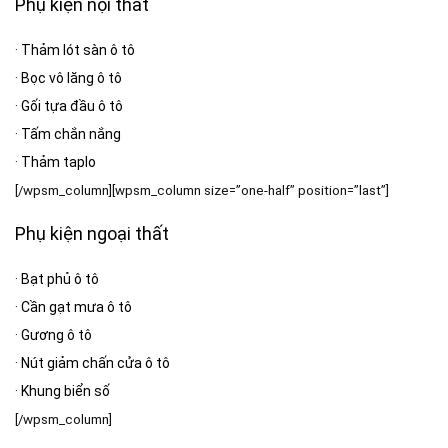
Phụ kiện nội thất
·
Thảm lót sàn ô tô
·
Bọc vô lăng ô tô
·
Gối tựa đầu ô tô
·
Tấm chắn nắng
·
Thảm taplo
[/wpsm_column][wpsm_column size=”one-half” position=”last”]
Phụ kiện ngoại thất
·
Bạt phủ ô tô
·
Cần gạt mưa ô tô
·
Gương ô tô
·
Nút giảm chấn cửa ô tô
·
Khung biển số
[/wpsm_column]