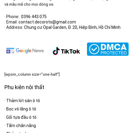
và mẫu mã cho mọi dòng xe.
· Phone:
0396 443 075
· Email:
contact.decoroto@gmail.com
· Address:
Chung cư Opal Garden, Đ. 20, Hiệp Bình, Hồ Chí Minh
[wpsm_column size=”one-half”]
Phụ kiện nội thất
·
Thảm lót sàn ô tô
·
Bọc vô lăng ô tô
·
Gối tựa đầu ô tô
·
Tấm chắn nắng