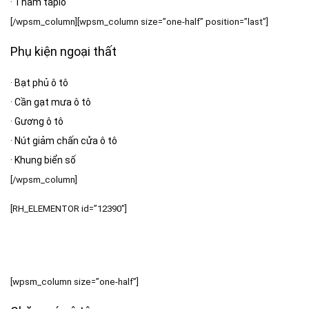
·
Thảm taplo
[/wpsm_column][wpsm_column size=”one-half” position=”last”]
Phụ kiện ngoại thất
·
Bạt phủ ô tô
·
Cần gạt mưa ô tô
·
Gương ô tô
·
Nút giảm chấn cửa ô tô
·
Khung biển số
[/wpsm_column]
[RH_ELEMENTOR id=”12390″]
[wpsm_column size=”one-half”]