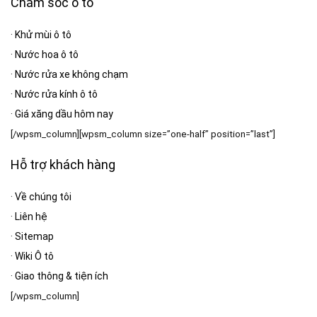
Chăm sóc ô tô
·
Khử mùi ô tô
·
Nước hoa ô tô
·
Nước rửa xe không chạm
·
Nước rửa kính ô tô
·
Giá xăng dầu hôm nay
[/wpsm_column][wpsm_column size=”one-half” position=”last”]
Hỗ trợ khách hàng
·
Về chúng tôi
·
Liên hệ
·
Sitemap
·
Wiki Ô tô
·
Giao thông & tiện ích
[/wpsm_column]