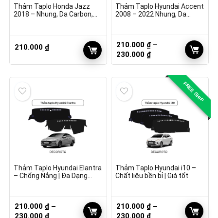
Thảm Taplo Honda Jazz
Thảm Taplo Hyundai Accent
2018 – Nhung, Da Carbon,
2008 – 2022 Nhung, Da
Vân Gỗ
Carbon
210.000
₫
–
210.000
₫
Khoảng
230.000
₫
giá:
từ
210.000 ₫
FREE SHIP
đến
230.000 ₫
Thảm Taplo Hyundai Elantra
Thảm Taplo Hyundai i10 –
– Chống Nắng | Đa Dạng
Chất liệu bền bỉ | Giá tốt
Chất Liệu
210.000
₫
–
210.000
₫
–
Khoảng
Khoảng
230.000
₫
230.000
₫