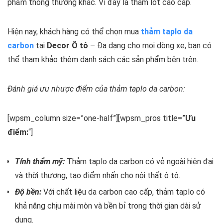
phẩm thông thường khác. Vì đây là thảm lót cao cấp.
Hiện nay, khách hàng có thể chọn mua
thảm taplo da
carbon
tại
Decor Ô tô
– Đa dạng cho mọi dòng xe, bạn có
thể tham khảo thêm danh sách các sản phẩm bên trên.
Đánh giá ưu nhược điểm của thảm taplo da carbon:
[wpsm_column size=”one-half”][wpsm_pros title=”
Ưu
điểm:
“]
Tính thẩm mỹ:
Thảm taplo da carbon có vẻ ngoài hiện đại
và thời thượng, tạo điểm nhấn cho nội thất ô tô.
Độ bền:
Với chất liệu da carbon cao cấp, thảm taplo có
khả năng chịu mài mòn và bền bỉ trong thời gian dài sử
dụng.