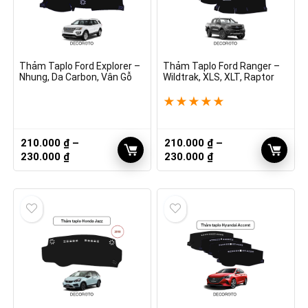
Thảm Taplo Ford Explorer –
Thảm Taplo Ford Ranger –
Nhung, Da Carbon, Vân Gỗ
Wildtrak, XLS, XLT, Raptor
★
★
★
★
★
210.000
₫
–
210.000
₫
–
Khoảng
Khoảng
230.000
₫
230.000
₫
giá:
giá:
từ
từ
210.000 ₫
210.000 ₫
đến
đến
230.000 ₫
230.000 ₫