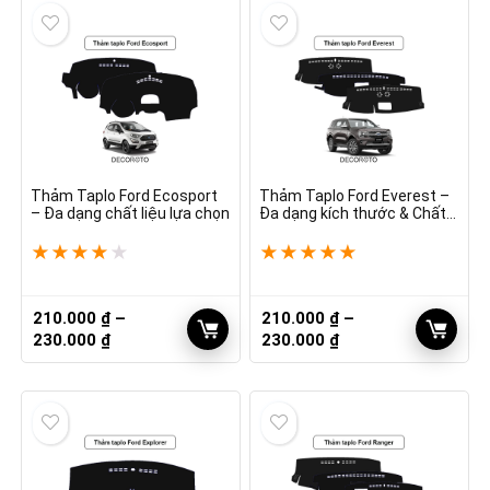
Thảm Taplo Ford Ecosport
Thảm Taplo Ford Everest –
– Đa dạng chất liệu lựa chọn
Đa dạng kích thước & Chất
liệu
★
★
★
★
★
★
★
★
★
★
210.000
₫
–
210.000
₫
–
Khoảng
Khoảng
230.000
₫
230.000
₫
giá:
giá:
từ
từ
210.000 ₫
210.000 ₫
đến
đến
230.000 ₫
230.000 ₫