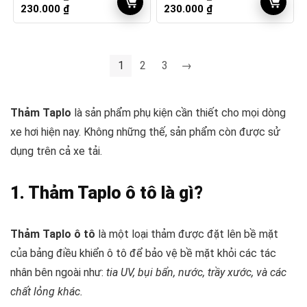
Khoảng
Khoảng
230.000
₫
230.000
₫
giá:
giá:
từ
từ
210.000 ₫
210.000 ₫
đến
đến
1
2
3
→
230.000 ₫
230.000 ₫
Thảm Taplo
là sản phẩm phụ kiện cần thiết cho mọi dòng
xe hơi hiện nay. Không những thế, sản phẩm còn được sử
dụng trên cả xe tải.
1. Thảm Taplo ô tô là gì?
Thảm Taplo ô tô
là một loại thảm được đặt lên bề mặt
của bảng điều khiển ô tô để bảo vệ bề mặt khỏi các tác
nhân bên ngoài như:
tia UV, bụi bẩn, nước, trầy xước, và các
chất lỏng khác.