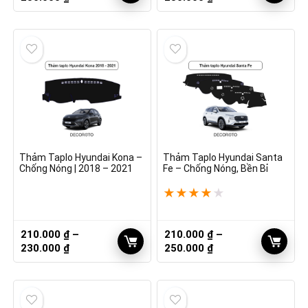
giá:
giá:
từ
từ
210.000 ₫
210.000 ₫
đến
đến
230.000 ₫
230.000 ₫
Thảm Taplo Hyundai Kona –
Thảm Taplo Hyundai Santa
Chống Nóng | 2018 – 2021
Fe – Chống Nóng, Bền Bỉ
★
★
★
★
★
210.000
₫
–
210.000
₫
–
Khoảng
Khoảng
230.000
₫
250.000
₫
giá:
giá:
từ
từ
210.000 ₫
210.000 ₫
đến
đến