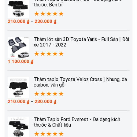
thước, Bền bỉ
★
★
★
★
★
Khoảng
210.000
₫
–
230.000
₫
giá:
từ
210.000 ₫
Thảm lót sàn 3D Toyota Yaris - Full Sàn | Đời
đến
xe 2017 - 2022
230.000 ₫
★
★
★
★
★
1.100.000
₫
Thảm taplo Toyota Veloz Cross | Nhung, da
carbon, vân gỗ
★
★
★
★
★
Khoảng
210.000
₫
–
230.000
₫
giá:
từ
210.000 ₫
Thảm Taplo Ford Everest - Đa dạng kích
đến
thước & Chất liệu
230.000 ₫
★
★
★
★
★