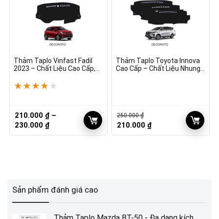
Thảm Taplo Vinfast Fadil
Thảm Taplo Toyota Innova
2023 – Chất Liệu Cao Cấp,
Cao Cấp – Chất Liệu Nhung |
Giá Tốt
Chống Nắng
★
★
★
★
★
210.000
₫
–
250.000
₫
Khoảng
Giá
Giá
230.000
₫
210.000
₫
giá:
gốc
hiện
từ
là:
tại
210.000 ₫
250.000 ₫.
là:
đến
210.000 ₫.
230.000 ₫
Sản phẩm đánh giá cao
Thảm Taplo Mazda BT-50 - Đa dạng kích