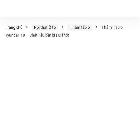
Trang chủ
Nội thất Ô tô
Thảm taplo
Thảm Taplo
Hyundai i10 – Chất liệu bền bỉ | Giá tốt