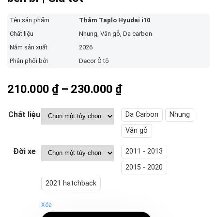
Tên sản phẩm
Thảm Taplo Hyudai i10
Chất liệu
Nhung, Vân gỗ, Da carbon
Năm sản xuất
2026
Phân phối bởi
Decor Ô tô
Khoảng
210.000
₫
–
230.000
₫
giá:
từ
Chất liệu
Da Carbon
Nhung
210.000 ₫
Vân gỗ
đến
Đời xe
2011 - 2013
230.000 ₫
2015 - 2020
2021 hatchback
Xóa