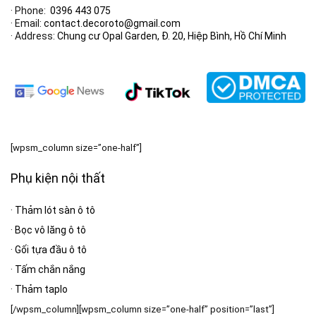
· Phone:
0396 443 075
· Email:
contact.decoroto@gmail.com
· Address:
Chung cư Opal Garden, Đ. 20, Hiệp Bình, Hồ Chí Minh
[wpsm_column size=”one-half”]
Phụ kiện nội thất
·
Thảm lót sàn ô tô
·
Bọc vô lăng ô tô
·
Gối tựa đầu ô tô
·
Tấm chắn nắng
·
Thảm taplo
[/wpsm_column][wpsm_column size=”one-half” position=”last”]