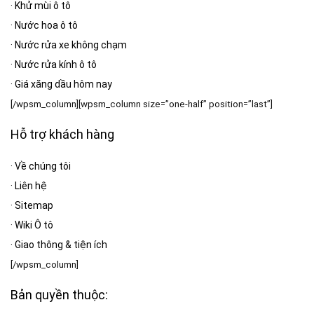
·
Khử mùi ô tô
·
Nước hoa ô tô
·
Nước rửa xe không chạm
·
Nước rửa kính ô tô
·
Giá xăng dầu hôm nay
[/wpsm_column][wpsm_column size=”one-half” position=”last”]
Hỗ trợ khách hàng
·
Về chúng tôi
·
Liên hệ
·
Sitemap
·
Wiki Ô tô
·
Giao thông & tiện ích
[/wpsm_column]
Bản quyền thuộc: