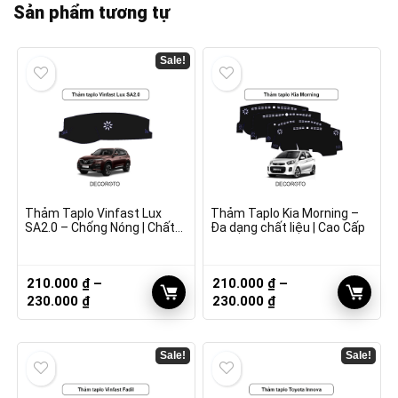
Sản phẩm tương tự
Sale!
Thảm Taplo Vinfast Lux
Thảm Taplo Kia Morning –
SA2.0 – Chống Nóng | Chất
Đa dạng chất liệu | Cao Cấp
Lượng
210.000
₫
–
210.000
₫
–
Khoảng
Khoảng
230.000
₫
230.000
₫
giá:
giá:
từ
từ
210.000 ₫
210.000 ₫
Sale!
Sale!
đến
đến
230.000 ₫
230.000 ₫