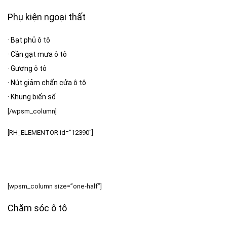
Phụ kiện ngoại thất
·
Bạt phủ ô tô
·
Cần gạt mưa ô tô
·
Gương ô tô
·
Nút giảm chấn cửa ô tô
·
Khung biển số
[/wpsm_column]
[RH_ELEMENTOR id=”12390″]
[wpsm_column size=”one-half”]
Chăm sóc ô tô