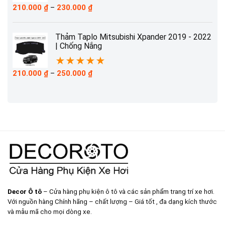
Khoảng
210.000
₫
–
230.000
₫
giá:
từ
210.000 ₫
Thảm Taplo Mitsubishi Xpander 2019 - 2022
đến
| Chống Nắng
230.000 ₫
★
★
★
★
★
Khoảng
210.000
₫
–
250.000
₫
giá:
từ
210.000 ₫
đến
250.000 ₫
Decor Ô tô
– Cửa hàng phụ kiện ô tô và các sản phẩm trang trí xe hơi.
Với nguồn hàng Chính hãng – chất lượng – Giá tốt , đa dạng kích thước
và mẫu mã cho mọi dòng xe.