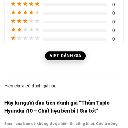
★
★
★
★
★
0
★
★
★
★
★
0
★
★
★
★
★
0
★
★
★
★
★
0
★
★
★
★
★
0
VIẾT ĐÁNH GIÁ
Hiện chưa có đánh giá nào.
Hãy là người đầu tiên đánh giá “Thảm Taplo
Hyundai i10 – Chất liệu bền bỉ | Giá tốt”
Email của bạn sẽ không được hiển thị công khai.
Các trường