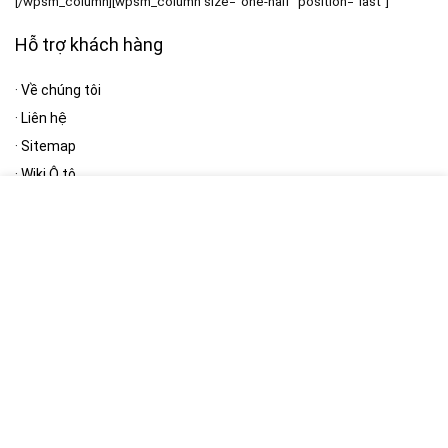
[/wpsm_column][wpsm_column size=”one-half” position=”last”]
Hỗ trợ khách hàng
·
Về chúng tôi
·
Liên hệ
·
Sitemap
·
Wiki Ô tô
·
Giao thông & tiện ích
[/wpsm_column]
Bản quyền thuộc:
[RH_ELEMENTOR id=”13389″]
Bản quyền © 2022 - 2024 thuộc
Công ty TNHH Truyền Thông FUTO
|
MST: 0317946942 |
Chính sách bảo mật
|
Chính sách kiểm hàng
|
Vận
chuyển giao nhận