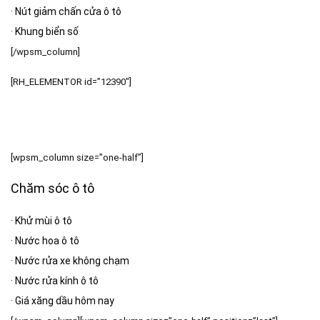
·
Nút giảm chấn cửa ô tô
·
Khung biển số
[/wpsm_column]
[RH_ELEMENTOR id=”12390″]
[wpsm_column size=”one-half”]
Chăm sóc ô tô
·
Khử mùi ô tô
·
Nước hoa ô tô
·
Nước rửa xe không chạm
·
Nước rửa kính ô tô
·
Giá xăng dầu hôm nay