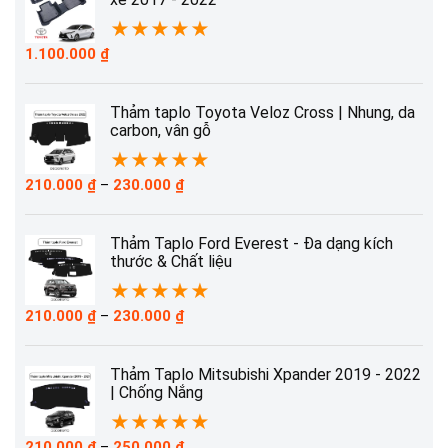
230.000 ₫
★
★
★
★
★
1.100.000
₫
Thảm taplo Toyota Veloz Cross | Nhung, da
carbon, vân gỗ
★
★
★
★
★
Khoảng
210.000
₫
–
230.000
₫
giá:
từ
210.000 ₫
Thảm Taplo Ford Everest - Đa dạng kích
đến
thước & Chất liệu
230.000 ₫
★
★
★
★
★
Khoảng
210.000
₫
–
230.000
₫
giá:
từ
210.000 ₫
Thảm Taplo Mitsubishi Xpander 2019 - 2022
đến
| Chống Nắng
230.000 ₫
★
★
★
★
★
Khoảng
210.000
₫
–
250.000
₫