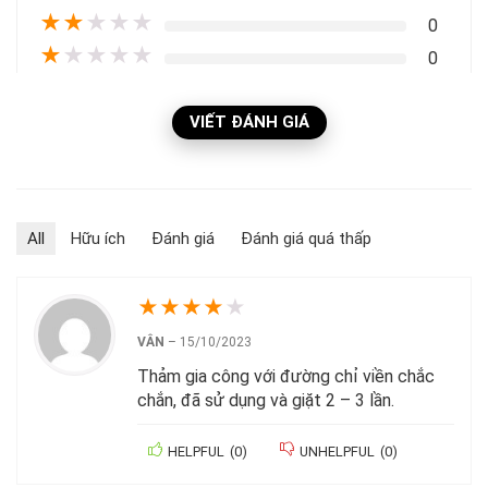
★
★
★
★
★
0
★
★
★
★
★
0
VIẾT ĐÁNH GIÁ
All
Hữu ích
Đánh giá
Đánh giá quá thấp
★
★
★
★
★
VÂN
–
15/10/2023
Thảm gia công với đường chỉ viền chắc
chắn, đã sử dụng và giặt 2 – 3 lần.
HELPFUL
(
0
)
UNHELPFUL
(
0
)