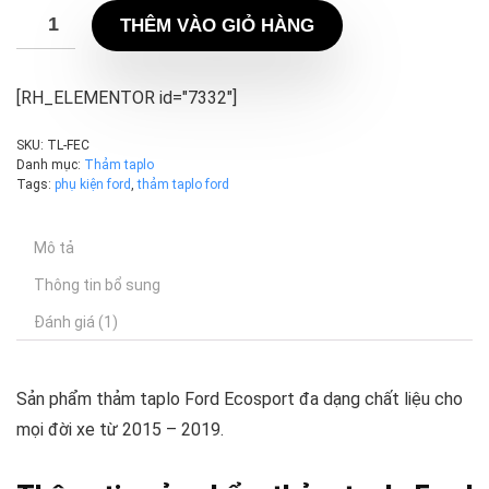
THÊM VÀO GIỎ HÀNG
[RH_ELEMENTOR id="7332"]
SKU:
TL-FEC
Danh mục:
Thảm taplo
Tags:
phụ kiện ford
,
thảm taplo ford
Mô tả
Thông tin bổ sung
Đánh giá (1)
Sản phẩm thảm taplo Ford Ecosport đa dạng chất liệu cho
mọi đời xe từ 2015 – 2019.