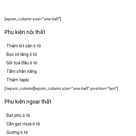
[wpsm_column size=”one-half”]
Phụ kiện nội thất
·
Thảm lót sàn ô tô
·
Bọc vô lăng ô tô
·
Gối tựa đầu ô tô
·
Tấm chắn nắng
·
Thảm taplo
[/wpsm_column][wpsm_column size=”one-half” position=”last”]
Phụ kiện ngoại thất
·
Bạt phủ ô tô
·
Cần gạt mưa ô tô
·
Gương ô tô