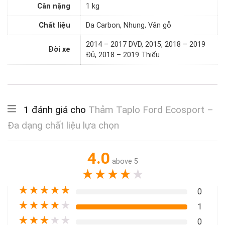
Cân nặng
1 kg
Chất liệu
Da Carbon, Nhung, Vân gỗ
2014 – 2017 DVD, 2015, 2018 – 2019
Đời xe
Đủ, 2018 – 2019 Thiếu
1 đánh giá cho
Thảm Taplo Ford Ecosport –
Đa dạng chất liệu lựa chọn
4.0
above 5
★
★
★
★
★
★
★
★
★
★
0
★
★
★
★
★
1
★
★
★
★
★
0