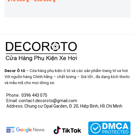
giá:
từ
210.000 ₫
đến
250.000 ₫
Decor Ô tô
– Cửa hàng phụ kiện ô tô và các sản phẩm trang trí xe hơi.
Với nguồn hàng Chính hãng – chất lượng – Giá tốt , đa dạng kích thước
và mẫu mã cho mọi dòng xe.
· Phone:
0396 443 075
· Email:
contact.decoroto@gmail.com
· Address:
Chung cư Opal Garden, Đ. 20, Hiệp Bình, Hồ Chí Minh