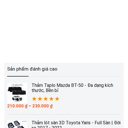
Sản phẩm đánh giá cao
Thảm Taplo Mazda BT-50 - Đa dạng kích
thước, Bền bỉ
★
★
★
★
★
Khoảng
210.000
₫
–
230.000
₫
giá:
từ
210.000 ₫
Thảm lót sàn 3D Toyota Yaris - Full Sàn | Đời
đến
xe 2017 - 2022