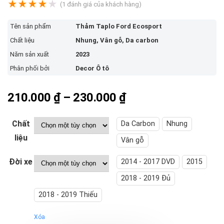
★
★
★
★
★
(
1
đánh giá của khách hàng)
Tên sản phẩm
Thảm Taplo Ford Ecosport
Chất liệu
Nhung, Vân gỗ, Da carbon
Năm sản xuất
2023
Phân phối bởi
Decor Ô tô
Khoảng
210.000
₫
–
230.000
₫
giá:
từ
Chất
Da Carbon
Nhung
210.000 ₫
liệu
Vân gỗ
đến
Đời xe
2014 - 2017 DVD
2015
230.000 ₫
2018 - 2019 Đủ
2018 - 2019 Thiếu
Xóa