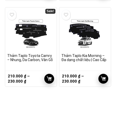
giá:
giá:
từ
từ
210.000 ₫
210.000 ₫
Sale!
đến
đến
230.000 ₫
230.000 ₫
Thảm Taplo Toyota Camry
Thảm Taplo Kia Morning –
– Nhung, Da Carbon, Vân Gỗ
Đa dạng chất liệu | Cao Cấp
210.000
₫
–
210.000
₫
–
Khoảng
Khoảng
230.000
₫
230.000
₫
giá:
giá:
từ
từ
210.000 ₫
210.000 ₫
đến
đến
230.000 ₫
230.000 ₫