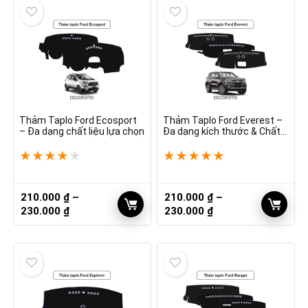
Thảm Taplo Ford Ecosport
Thảm Taplo Ford Everest –
– Đa dạng chất liệu lựa chọn
Đa dạng kích thước & Chất
liệu
★
★
★
★
★
★
★
★
★
★
210.000
₫
–
210.000
₫
–
Khoảng
Khoảng
230.000
₫
230.000
₫
giá:
giá:
từ
từ
210.000 ₫
210.000 ₫
đến
đến
230.000 ₫
230.000 ₫