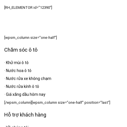
[RH_ELEMENTOR id=”12390″]
[wpsm_column size=”one-half”]
Chăm sóc ô tô
·
Khử mùi ô tô
·
Nước hoa ô tô
·
Nước rửa xe không chạm
·
Nước rửa kính ô tô
·
Giá xăng dầu hôm nay
[/wpsm_column][wpsm_column size=”one-half” position=”last”]
Hỗ trợ khách hàng