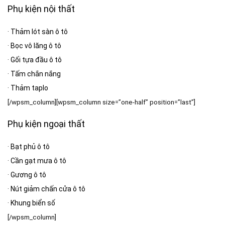
Phụ kiện nội thất
·
Thảm lót sàn ô tô
·
Bọc vô lăng ô tô
·
Gối tựa đầu ô tô
·
Tấm chắn nắng
·
Thảm taplo
[/wpsm_column][wpsm_column size=”one-half” position=”last”]
Phụ kiện ngoại thất
·
Bạt phủ ô tô
·
Cần gạt mưa ô tô
·
Gương ô tô
·
Nút giảm chấn cửa ô tô
·
Khung biển số
[/wpsm_column]