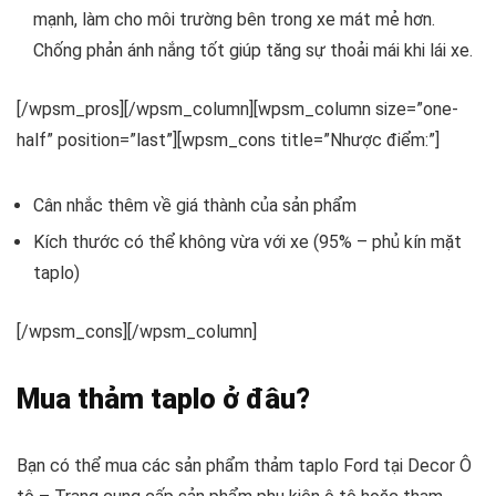
mạnh, làm cho môi trường bên trong xe mát mẻ hơn.
Chống phản ánh nắng tốt giúp tăng sự thoải mái khi lái xe.
[/wpsm_pros][/wpsm_column][wpsm_column size=”one-
half” position=”last”][wpsm_cons title=”Nhược điểm:”]
Cân nhắc thêm về giá thành của sản phẩm
Kích thước có thể không vừa với xe (95% – phủ kín mặt
taplo)
[/wpsm_cons][/wpsm_column]
Mua thảm taplo ở đâu?
Bạn có thể mua các sản phẩm thảm taplo Ford tại Decor Ô