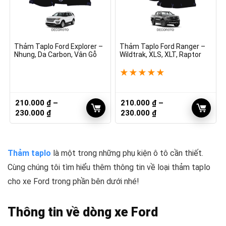
Thảm Taplo Ford Explorer –
Thảm Taplo Ford Ranger –
Nhung, Da Carbon, Vân Gỗ
Wildtrak, XLS, XLT, Raptor
★
★
★
★
★
210.000
₫
–
210.000
₫
–
Khoảng
Khoảng
230.000
₫
230.000
₫
giá:
giá:
từ
từ
210.000 ₫
210.000 ₫
Thảm taplo
đến
là một trong những phụ kiện ô tô cần thiết.
đến
230.000 ₫
230.000 ₫
Cùng chúng tôi tìm hiểu thêm thông tin về loại thảm taplo
cho xe Ford trong phần bên dưới nhé!
Thông tin về dòng xe Ford