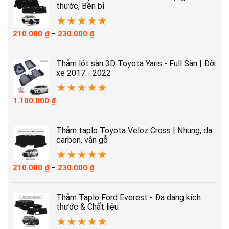
thước, Bền bỉ
★
★
★
★
★
Khoảng
210.000
₫
–
230.000
₫
giá:
từ
210.000 ₫
Thảm lót sàn 3D Toyota Yaris - Full Sàn | Đời
đến
xe 2017 - 2022
230.000 ₫
★
★
★
★
★
1.100.000
₫
Thảm taplo Toyota Veloz Cross | Nhung, da
carbon, vân gỗ
★
★
★
★
★
Khoảng
210.000
₫
–
230.000
₫
giá:
từ
210.000 ₫
Thảm Taplo Ford Everest - Đa dạng kích
đến
thước & Chất liệu
230.000 ₫
★
★
★
★
★