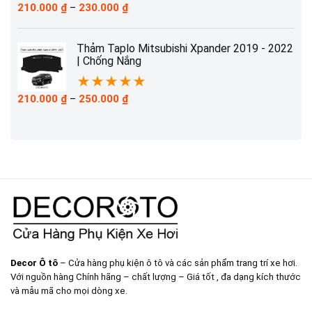
Khoảng
210.000
₫
–
230.000
₫
giá:
từ
210.000 ₫
Thảm Taplo Mitsubishi Xpander 2019 - 2022
đến
| Chống Nắng
230.000 ₫
★
★
★
★
★
Khoảng
210.000
₫
–
250.000
₫
giá:
từ
210.000 ₫
đến
250.000 ₫
Decor Ô tô
– Cửa hàng phụ kiện ô tô và các sản phẩm trang trí xe hơi.
Với nguồn hàng Chính hãng – chất lượng – Giá tốt , đa dạng kích thước
và mẫu mã cho mọi dòng xe.