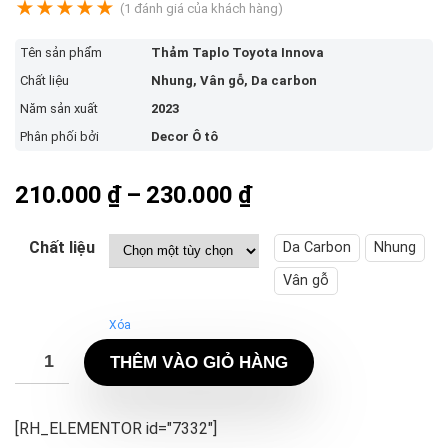
★
★
★
★
★
(
1
đánh giá của khách hàng)
Tên sản phẩm
Thảm Taplo Toyota Innova
Chất liệu
Nhung, Vân gỗ, Da carbon
Năm sản xuất
2023
Phân phối bởi
Decor Ô tô
Khoảng
210.000
₫
–
230.000
₫
giá:
từ
Chất liệu
Da Carbon
Nhung
210.000 ₫
Vân gỗ
đến
Xóa
230.000 ₫
THÊM VÀO GIỎ HÀNG
[RH_ELEMENTOR id="7332"]