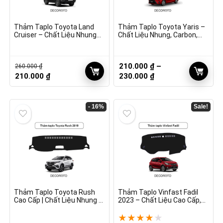
Thảm Taplo Toyota Land
Thảm Taplo Toyota Yaris –
Cruiser – Chất Liệu Nhung
Chất Liệu Nhung, Carbon,
2002 – 2019
Vân Gỗ
210.000
₫
–
260.000
₫
Giá
Giá
Khoảng
210.000
₫
230.000
₫
gốc
hiện
giá:
là:
tại
từ
260.000 ₫.
là:
210.000 ₫
- 16%
Sale!
210.000 ₫.
đến
230.000 ₫
Thảm Taplo Toyota Rush
Thảm Taplo Vinfast Fadil
Cao Cấp | Chất Liệu Nhung –
2023 – Chất Liệu Cao Cấp,
Đời 2019
Giá Tốt
★
★
★
★
★