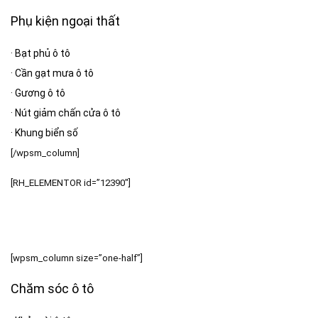
Phụ kiện ngoại thất
·
Bạt phủ ô tô
·
Cần gạt mưa ô tô
·
Gương ô tô
·
Nút giảm chấn cửa ô tô
·
Khung biển số
[/wpsm_column]
[RH_ELEMENTOR id=”12390″]
[wpsm_column size=”one-half”]
Chăm sóc ô tô