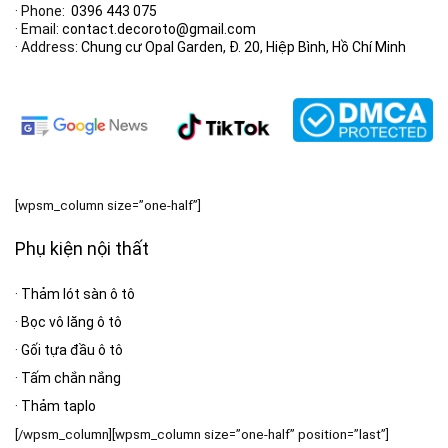
· Phone:
0396 443 075
· Email:
contact.decoroto@gmail.com
· Address:
Chung cư Opal Garden, Đ. 20, Hiệp Bình, Hồ Chí Minh
[wpsm_column size=”one-half”]
Phụ kiện nội thất
·
Thảm lót sàn ô tô
·
Bọc vô lăng ô tô
·
Gối tựa đầu ô tô
·
Tấm chắn nắng
·
Thảm taplo
[/wpsm_column][wpsm_column size=”one-half” position=”last”]