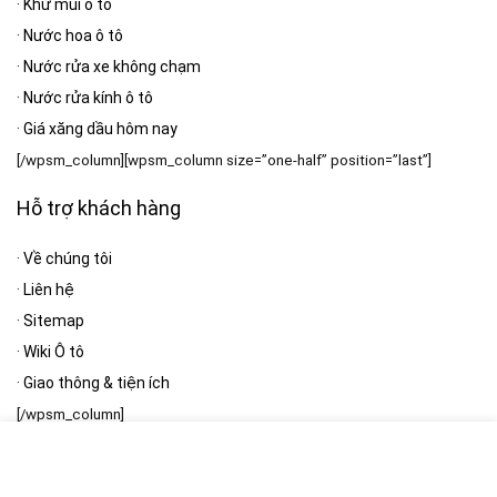
·
Khử mùi ô tô
·
Nước hoa ô tô
·
Nước rửa xe không chạm
·
Nước rửa kính ô tô
·
Giá xăng dầu hôm nay
[/wpsm_column][wpsm_column size=”one-half” position=”last”]
Hỗ trợ khách hàng
·
Về chúng tôi
·
Liên hệ
·
Sitemap
·
Wiki Ô tô
·
Giao thông & tiện ích
[/wpsm_column]
Bản quyền thuộc: