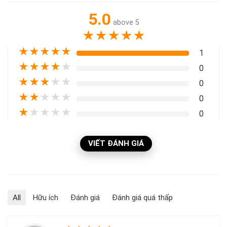
5.0
above 5
★
★
★
★
★
★
★
★
★
★
1
★
★
★
★
★
0
★
★
★
★
★
0
★
★
★
★
★
0
★
★
★
★
★
0
VIẾT ĐÁNH GIÁ
All
Hữu ích
Đánh giá
Đánh giá quá thấp