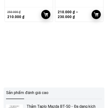
210.000
₫
–
250.000
₫
Giá
Giá
Khoảng
210.000
₫
230.000
₫
gốc
hiện
giá:
là:
tại
từ
250.000 ₫.
là:
210.000 ₫
210.000 ₫.
đến
230.000 ₫
Sản phẩm đánh giá cao
Thảm Taplo Mazda BT-50 - Đa dạng kích