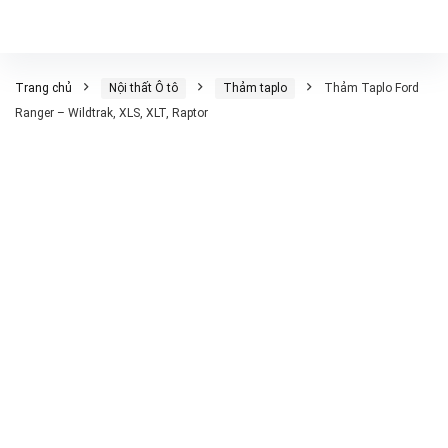
Trang chủ
Nội thất Ô tô
Thảm taplo
Thảm Taplo Ford
Ranger – Wildtrak, XLS, XLT, Raptor