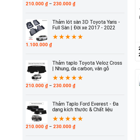
Khoảng
210.000
₫
–
230.000
₫
giá:
từ
210.000 ₫
Thảm lót sàn 3D Toyota Yaris -
đến
Full Sàn | Đời xe 2017 - 2022
230.000 ₫
★
★
★
★
★
1.100.000
₫
Thảm taplo Toyota Veloz Cross
| Nhung, da carbon, vân gỗ
★
★
★
★
★
Khoảng
210.000
₫
–
230.000
₫
giá:
từ
210.000 ₫
Thảm Taplo Ford Everest - Đa
đến
dạng kích thước & Chất liệu
230.000 ₫
★
★
★
★
★
Khoảng
210.000
₫
–
230.000
₫
giá:
từ