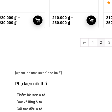
★
220.000
₫
–
210.000
₫
–
21
Khoảng
Khoảng
230.000
₫
230.000
₫
25
giá:
giá:
từ
từ
220.000 ₫
210.000 ₫
←
1
2
3
đến
đến
230.000 ₫
230.000 ₫
[wpsm_column size=”one-half”]
Phụ kiện nội thất
·
Thảm lót sàn ô tô
·
Bọc vô lăng ô tô
·
Gối tựa đầu ô tô