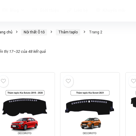
Blog
Giới thiệu
Liên hệ
Khuyến mãi
ang chủ
Nội thất Ô tô
Thảm taplo
Trang 2
ển thị 17–32 của 48 kết quả