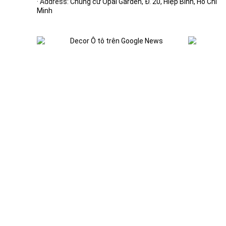
· Address:
Chung cư Opal Garden, Đ. 20, Hiệp Bình, Hồ Chí
Minh