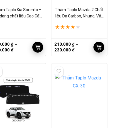
m Taplo Kia Sorento –
Thảm Taplo Mazda 2 Chất
dạng chất liệu Cao Cấp,
liệu Da Carbon, Nhung, Vân
 Tốt
Gỗ
★
★
★
★
★
0.000
₫
–
210.000
₫
–
Khoảng
Khoảng
0.000
₫
230.000
₫
giá:
giá:
từ
từ
210.000 ₫
210.000 ₫
đến
đến
230.000 ₫
230.000 ₫