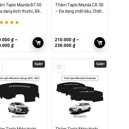
ảm Taplo Mazda BT-50
Thảm Taplo Mazda CX-30
a dạng kích thước, Bền
– Đa dạng chất liệu, Chất
lượng
★
★
★
★
0.000
₫
–
210.000
₫
–
Khoảng
Khoảng
0.000
₫
230.000
₫
giá:
giá:
từ
từ
210.000 ₫
210.000 ₫
Sale!
Sale!
đến
đến
230.000 ₫
230.000 ₫