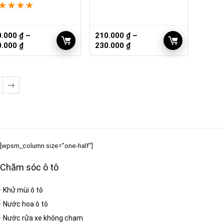
★
★
★
★
0.000
₫
–
210.000
₫
–
Khoảng
Khoảng
0.000
₫
230.000
₫
giá:
giá:
từ
từ
210.000 ₫
210.000 ₫
→
đến
đến
250.000 ₫
230.000 ₫
[wpsm_column size=”one-half”]
Chăm sóc ô tô
·
Khử mùi ô tô
·
Nước hoa ô tô
·
Nước rửa xe không chạm