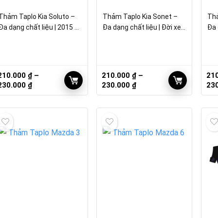
Thảm Taplo Kia Soluto –
Thảm Taplo Kia Sonet –
Thả
Đa dạng chất liệu | 2015 –
Đa dạng chất liệu | Đời xe
Đa 
2020
2021
Giá
210.000
₫
–
210.000
₫
–
21
Khoảng
Khoảng
230.000
₫
230.000
₫
23
giá:
giá:
từ
từ
210.000 ₫
210.000 ₫
đến
đến
230.000 ₫
230.000 ₫