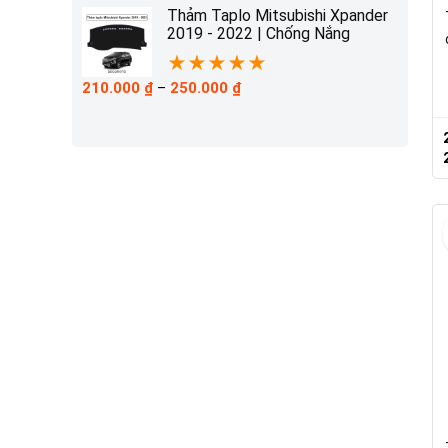
210.000 ₫
Thảm Taplo Mitsubishi Xpander
đến
2019 - 2022 | Chống Nắng
230.000 ₫
★
★
★
★
★
Khoảng
210.000
₫
–
250.000
₫
giá:
từ
210.000 ₫
đến
250.000 ₫