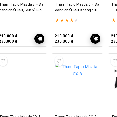
Thảm Taplo Mazda 3 – Đa
Thảm Taplo Mazda 6 – Đa
Th
dạng chất liệu, Bền bỉ, Giá
dạng chất liệu, Kháng bụi
– Đ
tốt
bẩn
bỉ
★
★
★
★
★
★
210.000
₫
–
210.000
₫
–
21
Khoảng
Khoảng
230.000
₫
230.000
₫
23
giá:
giá:
từ
từ
210.000 ₫
210.000 ₫
đến
đến
230.000 ₫
230.000 ₫