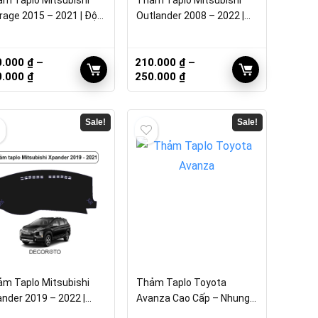
m Taplo Mitsubishi
Thảm Taplo Mitsubishi
rage 2015 – 2021 | Độ
Outlander 2008 – 2022 |
n Cao
Bền bỉ
0.000
₫
–
210.000
₫
–
Khoảng
Khoảng
0.000
₫
250.000
₫
giá:
giá:
từ
từ
210.000 ₫
210.000 ₫
Sale!
Sale!
đến
đến
250.000 ₫
250.000 ₫
m Taplo Mitsubishi
Thảm Taplo Toyota
nder 2019 – 2022 |
Avanza Cao Cấp – Nhung,
ống Nắng
Da Carbon, Vân Gỗ