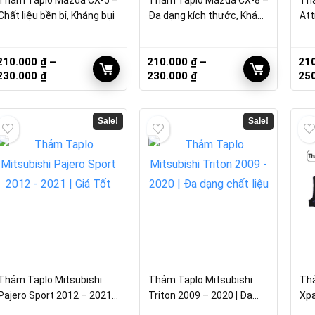
Thảm Taplo Mazda CX-5 –
Thảm Taplo Mazda CX-8 –
Thả
Chất liệu bền bỉ, Kháng bụi
Đa dạng kích thước, Kháng
Att
bụi
Bề
210.000
₫
–
210.000
₫
–
21
Khoảng
Khoảng
230.000
₫
230.000
₫
25
giá:
giá:
từ
từ
210.000 ₫
210.000 ₫
Sale!
Sale!
đến
đến
230.000 ₫
230.000 ₫
Thảm Taplo Mitsubishi
Thảm Taplo Mitsubishi
Thả
Pajero Sport 2012 – 2021 |
Triton 2009 – 2020 | Đa
Xpa
Giá Tốt
dạng chất liệu
Ch