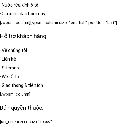
·
Nước rửa kính ô tô
·
Giá xăng dầu hôm nay
[/wpsm_column][wpsm_column size=”one-half” position=”last”]
Hỗ trợ khách hàng
·
Về chúng tôi
·
Liên hệ
·
Sitemap
·
Wiki Ô tô
·
Giao thông & tiện ích
[/wpsm_column]
Bản quyền thuộc:
[RH_ELEMENTOR id=”13389″]