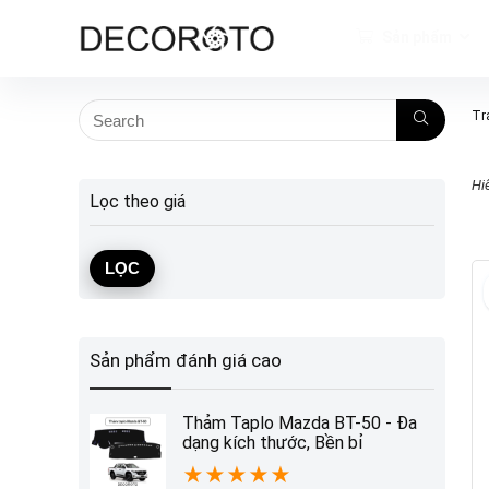
Sản phẩm
Tr
Hi
Lọc theo giá
Giá
Giá
LỌC
tối
tối
thiểu
đa
Sản phẩm đánh giá cao
Thảm Taplo Mazda BT-50 - Đa
dạng kích thước, Bền bỉ
★
★
★
★
★