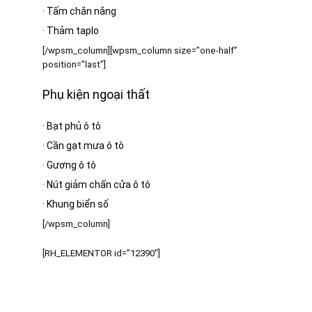
·
Tấm chắn nắng
·
Thảm taplo
[/wpsm_column][wpsm_column size=”one-half”
position=”last”]
Phụ kiện ngoại thất
·
Bạt phủ ô tô
·
Cần gạt mưa ô tô
·
Gương ô tô
·
Nút giảm chấn cửa ô tô
·
Khung biển số
[/wpsm_column]
[RH_ELEMENTOR id=”12390″]