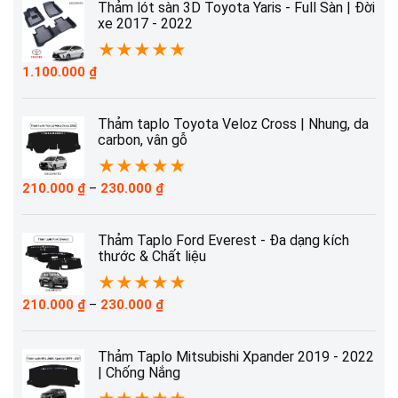
210.000 ₫
Thảm lót sàn 3D Toyota Yaris - Full Sàn | Đời
đến
xe 2017 - 2022
230.000 ₫
★
★
★
★
★
1.100.000
₫
Thảm taplo Toyota Veloz Cross | Nhung, da
carbon, vân gỗ
★
★
★
★
★
Khoảng
210.000
₫
–
230.000
₫
giá:
từ
210.000 ₫
Thảm Taplo Ford Everest - Đa dạng kích
đến
thước & Chất liệu
230.000 ₫
★
★
★
★
★
Khoảng
210.000
₫
–
230.000
₫
giá:
từ
210.000 ₫
Thảm Taplo Mitsubishi Xpander 2019 - 2022
đến
| Chống Nắng
230.000 ₫