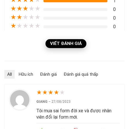
1
★
★
★
★
★
0
★
★
★
★
★
0
★
★
★
★
★
0
VIẾT ĐÁNH GIÁ
All
Hữu ích
Đánh giá
Đánh giá quá thấp
★
★
★
★
★
GIANG
–
27/08/2023
Tôi mua sai form đời xe và được nhân
viên đổi lại form mới.