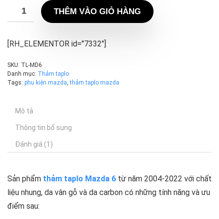
THÊM VÀO GIỎ HÀNG
[RH_ELEMENTOR id="7332"]
SKU:
TL-MD6
Danh mục:
Thảm taplo
Tags:
phụ kiện mazda
,
thảm taplo mazda
Mô tả
Thông tin bổ sung
Đánh giá (1)
Sản phẩm
thảm taplo Mazda 6
từ năm 2004-2022 với chất
liệu nhung, da vân gỗ và da carbon có những tính năng và ưu
điểm sau: