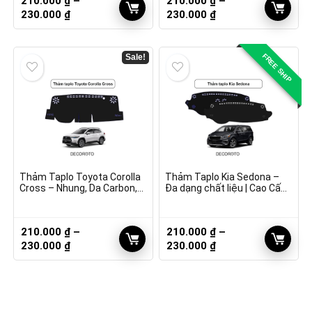
210.000
₫
–
210.000
₫
–
Khoảng
Khoảng
230.000
₫
230.000
₫
giá:
giá:
từ
từ
210.000 ₫
210.000 ₫
FREE SHIP
Sale!
đến
đến
230.000 ₫
230.000 ₫
Thảm Taplo Toyota Corolla
Thảm Taplo Kia Sedona –
Cross – Nhung, Da Carbon,
Đa dạng chất liệu | Cao Cấp,
Vân Gỗ
Giá Tốt
210.000
₫
–
210.000
₫
–
Khoảng
Khoảng
230.000
₫
230.000
₫
giá:
giá:
từ
từ
210.000 ₫
210.000 ₫
đến
đến