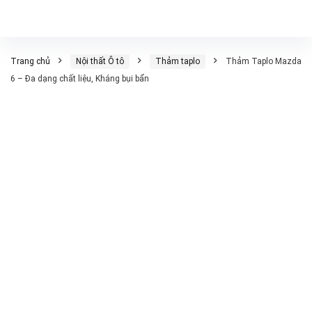
Trang chủ
Nội thất Ô tô
Thảm taplo
Thảm Taplo Mazda
6 – Đa dạng chất liệu, Kháng bụi bẩn