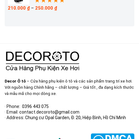
★
★
★
★
★
Khoảng
210.000
₫
–
250.000
₫
giá:
từ
210.000 ₫
đến
250.000 ₫
Decor Ô tô
– Cửa hàng phụ kiện ô tô và các sản phẩm trang trí xe hơi.
Với nguồn hàng Chính hãng – chất lượng – Giá tốt , đa dạng kích thước
và mẫu mã cho mọi dòng xe.
· Phone:
0396 443 075
· Email:
contact.decoroto@gmail.com
· Address:
Chung cư Opal Garden, Đ. 20, Hiệp Bình, Hồ Chí Minh