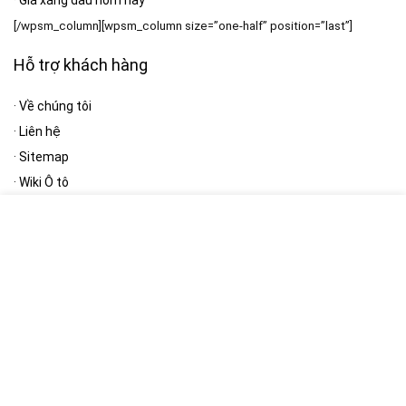
·
Giá xăng dầu hôm nay
[/wpsm_column][wpsm_column size=”one-half” position=”last”]
Hỗ trợ khách hàng
·
Về chúng tôi
·
Liên hệ
·
Sitemap
·
Wiki Ô tô
·
Giao thông & tiện ích
[/wpsm_column]
Bản quyền thuộc:
[RH_ELEMENTOR id=”13389″]
Bản quyền © 2022 - 2024 thuộc
Công ty TNHH Truyền Thông FUTO
|