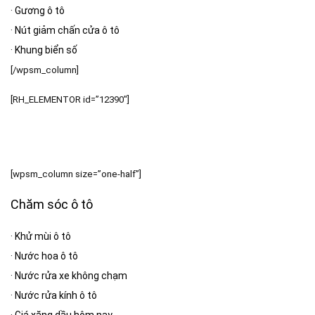
·
Gương ô tô
·
Nút giảm chấn cửa ô tô
·
Khung biển số
[/wpsm_column]
[RH_ELEMENTOR id=”12390″]
[wpsm_column size=”one-half”]
Chăm sóc ô tô
·
Khử mùi ô tô
·
Nước hoa ô tô
·
Nước rửa xe không chạm
·
Nước rửa kính ô tô