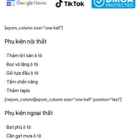
[wpsm_column size=”one-half”]
Phụ kiện nội thất
·
Thảm lót sàn ô tô
·
Bọc vô lăng ô tô
·
Gối tựa đầu ô tô
·
Tấm chắn nắng
·
Thảm taplo
[/wpsm_column][wpsm_column size=”one-half” position=”last”]
Phụ kiện ngoại thất
·
Bạt phủ ô tô
·
Cần gạt mưa ô tô