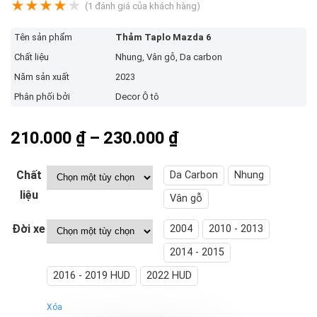
★
★
★
★
★
(
1
đánh giá của khách hàng)
Tên sản phẩm
Thảm Taplo Mazda 6
Chất liệu
Nhung, Vân gỗ, Da carbon
Năm sản xuất
2023
Phân phối bởi
Decor Ô tô
Khoảng
210.000
₫
–
230.000
₫
giá:
từ
Chất
Da Carbon
Nhung
210.000 ₫
liệu
Vân gỗ
đến
Đời xe
2004
2010 - 2013
230.000 ₫
2014 - 2015
2016 - 2019 HUD
2022 HUD
Xóa