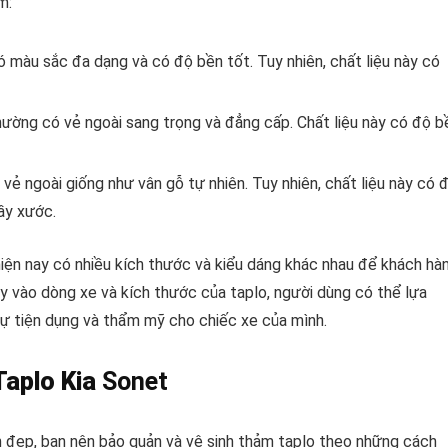
m:
àu sắc đa dạng và có độ bền tốt. Tuy nhiên, chất liệu này có
ờng có vẻ ngoài sang trọng và đẳng cấp. Chất liệu này có độ b
ẻ ngoài giống như vân gỗ tự nhiên. Tuy nhiên, chất liệu này có 
rầy xước.
iện nay có nhiều kích thước và kiểu dáng khác nhau để khách hà
ùy vào dòng xe và kích thước của taplo, người dùng có thể lựa
ự tiện dụng và thẩm mỹ cho chiếc xe của mình.
Taplo Kia
Sonet
 đẹp, bạn nên bảo quản và vệ sinh thảm taplo theo những cách