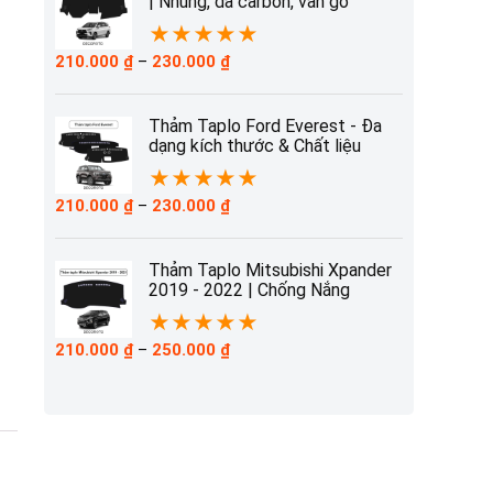
| Nhung, da carbon, vân gỗ
★
★
★
★
★
Khoảng
210.000
₫
–
230.000
₫
giá:
từ
210.000 ₫
Thảm Taplo Ford Everest - Đa
đến
dạng kích thước & Chất liệu
230.000 ₫
★
★
★
★
★
Khoảng
210.000
₫
–
230.000
₫
giá:
từ
210.000 ₫
Thảm Taplo Mitsubishi Xpander
đến
2019 - 2022 | Chống Nắng
230.000 ₫
★
★
★
★
★
Khoảng
210.000
₫
–
250.000
₫
giá:
từ
210.000 ₫
đến
250.000 ₫