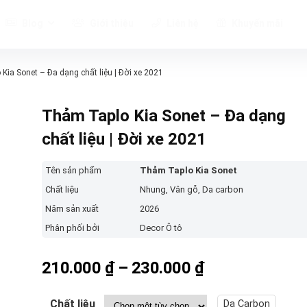
Blog
Giới thiệu
Liên hệ
Khuyến mãi
Kia Sonet – Đa dạng chất liệu | Đời xe 2021
Thảm Taplo Kia Sonet – Đa dạng
chất liệu | Đời xe 2021
Tên sản phẩm
Thảm Taplo Kia Sonet
Chất liệu
Nhung, Vân gỗ, Da carbon
Năm sản xuất
2026
Phân phối bởi
Decor Ô tô
Khoảng
210.000
₫
–
230.000
₫
giá:
từ
Chất liệu
Da Carbon