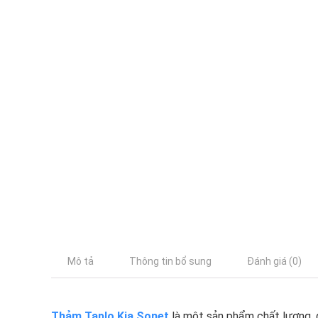
Mô tả
Thông tin bổ sung
Đánh giá (0)
Thảm Taplo Kia Sonet
là một sản phẩm chất lượng, 