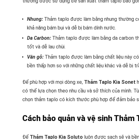
thường được sử dụng để sản xuất thảm taplo bao gồ
Nhung:
Thảm taplo được làm bằng nhung thường có m
khả năng bám bụi và dễ bị bám dính nước.
Da Carbon:
Thảm taplo được làm bằng da carbon thư
tốt và dễ lau chùi.
Vân gỗ:
Thảm taplo được làm bằng chất liệu này có v
bền thấp hơn so với những chất liệu khác và dễ bị t
Để phù hợp với mọi dòng xe,
Thảm Taplo Kia Sonet
h
có thể lựa chọn theo nhu cầu và sở thích của mình. T
chọn thảm taplo có kích thước phù hợp để đảm bảo s
Cách bảo quản và vệ sinh Thảm 
Để
Thảm Taplo Kia Soluto
luôn được sạch sẽ và bền