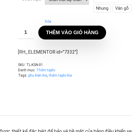
210.000 ₫
Nhung
Vân gỗ
đến
Xóa
230.000 ₫
THÊM VÀO GIỎ HÀNG
[RH_ELEMENTOR id="7332"]
SKU:
TL-KSN-01
Danh mục:
Thảm taplo
Tags:
phụ kiện kia
,
thảm taplo kia
được thiết kế đặc biệt để bảo vệ bề mặt của bảng điều khiển xe