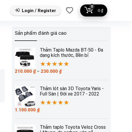
0
Login / Register
0
₫
Sản phẩm đánh giá cao
Thảm Taplo Mazda BT-50 - Đa
dạng kích thước, Bền bỉ
★
★
★
★
★
Khoảng
210.000
₫
–
230.000
₫
giá:
từ
210.000 ₫
Thảm lót sàn 3D Toyota Yaris -
đến
Full Sàn | Đời xe 2017 - 2022
230.000 ₫
★
★
★
★
★
1.100.000
₫
Thảm taplo Toyota Veloz Cross