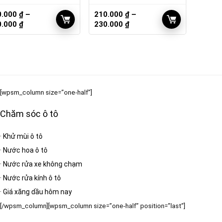
0.000
₫
–
210.000
₫
–
Khoảng
Khoảng
0.000
₫
230.000
₫
giá:
giá:
từ
từ
210.000 ₫
210.000 ₫
đến
đến
230.000 ₫
230.000 ₫
[wpsm_column size=”one-half”]
Chăm sóc ô tô
·
Khử mùi ô tô
·
Nước hoa ô tô
·
Nước rửa xe không chạm
·
Nước rửa kính ô tô
·
Giá xăng dầu hôm nay
[/wpsm_column][wpsm_column size=”one-half” position=”last”]