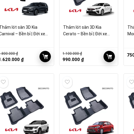
Thảm lót sàn 3D Kia
Thảm lót sàn 3D Kia
Thả
Carnival – Bền bỉ | Đời xe
Cerato – Bền bỉ | Đời xe
Mor
2017 – 2022
2017 – 2022
201
1.800.000
₫
1.100.000
₫
75
Giá
Giá
Giá
Giá
1.620.000
₫
990.000
₫
gốc
hiện
gốc
hiện
à:
tại
là:
tại
1.800.000 ₫.
là:
1.100.000 ₫.
là:
1.620.000 ₫.
990.000 ₫.