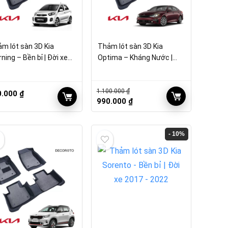
m lót sàn 3D Kia
Thảm lót sàn 3D Kia
ning – Bền bỉ | Đời xe
Optima – Kháng Nước |
7 – 2022
Đời 2017 – 2022
1.100.000
₫
0.000
₫
Giá
Giá
990.000
₫
gốc
hiện
là:
tại
1.100.000 ₫.
là:
- 10%
990.000 ₫.