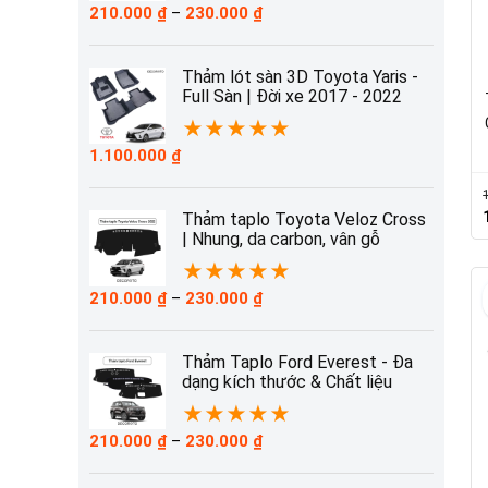
Khoảng
210.000
₫
–
230.000
₫
giá:
từ
210.000 ₫
Thảm lót sàn 3D Toyota Yaris -
đến
Full Sàn | Đời xe 2017 - 2022
230.000 ₫
★
★
★
★
★
1.100.000
₫
Thảm taplo Toyota Veloz Cross
| Nhung, da carbon, vân gỗ
l
★
★
★
★
★
Khoảng
210.000
₫
–
230.000
₫
giá:
từ
210.000 ₫
Thảm Taplo Ford Everest - Đa
đến
dạng kích thước & Chất liệu
230.000 ₫
★
★
★
★
★
Khoảng
210.000
₫
–
230.000
₫
giá:
từ