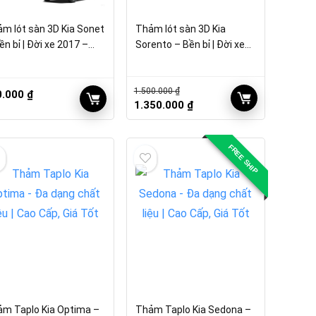
m lót sàn 3D Kia Sonet
Thảm lót sàn 3D Kia
ền bỉ | Đời xe 2017 –
Sorento – Bền bỉ | Đời xe
22
2017 – 2022
1.500.000
₫
0.000
₫
Giá
Giá
1.350.000
₫
gốc
hiện
là:
tại
1.500.000 ₫.
là:
FREE SHIP
1.350.000 ₫.
m Taplo Kia Optima –
Thảm Taplo Kia Sedona –