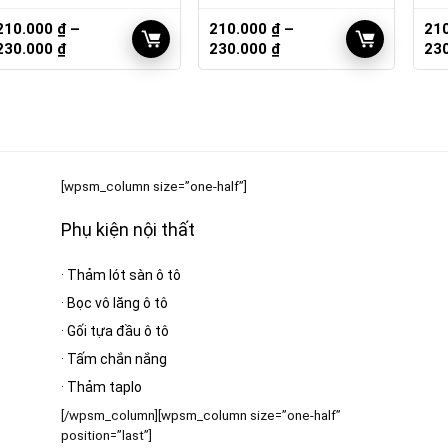
210.000
₫
–
210.000
₫
–
21
Khoảng
Khoảng
230.000
₫
230.000
₫
23
giá:
giá:
từ
từ
210.000 ₫
210.000 ₫
đến
đến
230.000 ₫
230.000 ₫
[wpsm_column size=”one-half”]
Phụ kiện nội thất
·
Thảm lót sàn ô tô
·
Bọc vô lăng ô tô
·
Gối tựa đầu ô tô
·
Tấm chắn nắng
·
Thảm taplo
[/wpsm_column][wpsm_column size=”one-half”
position=”last”]