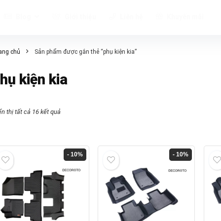
Blog
Giới thiệu
Liên hệ
Khuyến mãi
ang chủ
Sản phẩm được gắn thẻ “phụ kiện kia”
hụ kiện kia
ển thị tất cả 16 kết quả
- 10%
- 10%