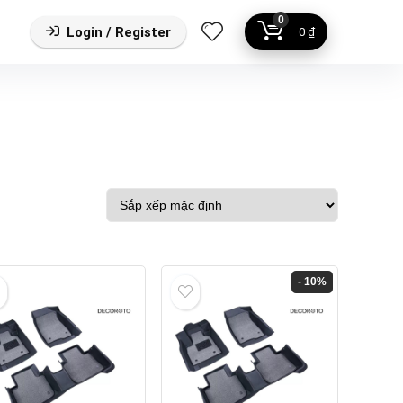
0
Login / Register
0
₫
- 10%