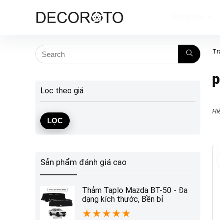
Sản phẩm
Tr
p
Lọc theo giá
Hi
Giá
Giá
LỌC
tối
tối
thiểu
đa
Sản phẩm đánh giá cao
Thảm Taplo Mazda BT-50 - Đa
dạng kích thước, Bền bỉ
★
★
★
★
★