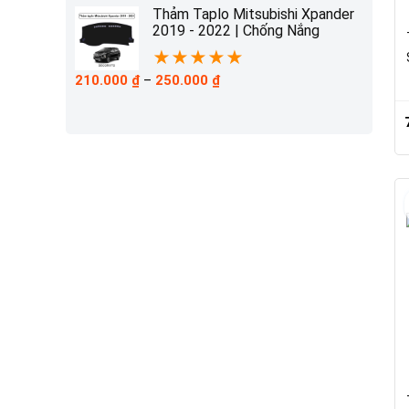
210.000 ₫
Thảm Taplo Mitsubishi Xpander
đến
2019 - 2022 | Chống Nắng
230.000 ₫
★
★
★
★
★
Khoảng
210.000
₫
–
250.000
₫
giá:
từ
210.000 ₫
đến
250.000 ₫