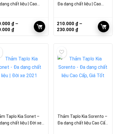
dạng chất liệu | Cao
Đa dạng chất liệu | Cao
, Giá Tốt
Cấp, Giá Tốt
0.000
₫
–
210.000
₫
–
Khoảng
Khoảng
0.000
₫
230.000
₫
giá:
giá:
từ
từ
210.000 ₫
210.000 ₫
đến
đến
230.000 ₫
230.000 ₫
m Taplo Kia Sonet –
Thảm Taplo Kia Sorento –
dạng chất liệu | Đời xe
Đa dạng chất liệu Cao Cấp,
21
Giá Tốt