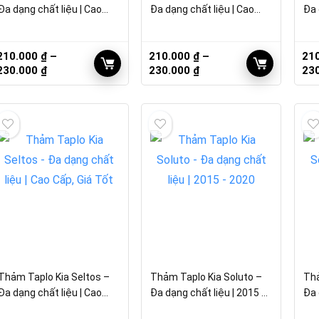
Đa dạng chất liệu | Cao
Đa dạng chất liệu | Cao
Đa 
Cấp, Giá Tốt
Cấp
Cấp
210.000
₫
–
210.000
₫
–
21
Khoảng
Khoảng
230.000
₫
230.000
₫
23
giá:
giá:
từ
từ
210.000 ₫
210.000 ₫
đến
đến
230.000 ₫
230.000 ₫
Thảm Taplo Kia Seltos –
Thảm Taplo Kia Soluto –
Thả
Đa dạng chất liệu | Cao
Đa dạng chất liệu | 2015 –
Đa 
Cấp, Giá Tốt
2020
20