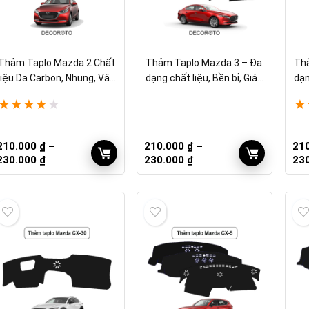
Thảm Taplo Mazda 2 Chất
Thảm Taplo Mazda 3 – Đa
Thả
liệu Da Carbon, Nhung, Vân
dạng chất liệu, Bền bỉ, Giá
dạn
Gỗ
tốt
bẩ
★
★
★
★
★
★
210.000
₫
–
210.000
₫
–
21
Khoảng
Khoảng
230.000
₫
230.000
₫
23
giá:
giá:
từ
từ
210.000 ₫
210.000 ₫
đến
đến
230.000 ₫
230.000 ₫