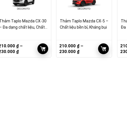
Thảm Taplo Mazda CX-30
Thảm Taplo Mazda CX-5 –
Thả
– Đa dạng chất liệu, Chất
Chất liệu bền bỉ, Kháng bụi
Đa 
lượng
bụi
210.000
₫
–
210.000
₫
–
21
Khoảng
Khoảng
230.000
₫
230.000
₫
23
giá:
giá:
từ
từ
210.000 ₫
210.000 ₫
đến
đến
230.000 ₫
230.000 ₫