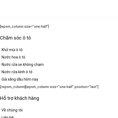
[wpsm_column size=”one-half”]
Chăm sóc ô tô
·
Khử mùi ô tô
·
Nước hoa ô tô
·
Nước rửa xe không chạm
·
Nước rửa kính ô tô
·
Giá xăng dầu hôm nay
[/wpsm_column][wpsm_column size=”one-half” position=”last”]
Hỗ trợ khách hàng
·
Về chúng tôi
·
Liên hệ