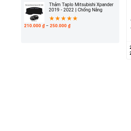
210.000 ₫
Thảm Taplo Mitsubishi Xpander
đến
2019 - 2022 | Chống Nắng
230.000 ₫
★
★
★
★
★
Khoảng
210.000
₫
–
250.000
₫
giá:
từ
210.000 ₫
đến
250.000 ₫