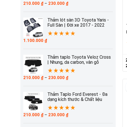
Khoảng
210.000
₫
–
230.000
₫
giá:
từ
210.000 ₫
Thảm lót sàn 3D Toyota Yaris -
đến
Full Sàn | Đời xe 2017 - 2022
230.000 ₫
★
★
★
★
★
1.100.000
₫
Thảm taplo Toyota Veloz Cross
| Nhung, da carbon, vân gỗ
★
★
★
★
★
Khoảng
210.000
₫
–
230.000
₫
giá:
từ
210.000 ₫
Thảm Taplo Ford Everest - Đa
đến
dạng kích thước & Chất liệu
230.000 ₫
★
★
★
★
★
Khoảng
210.000
₫
–
230.000
₫
giá:
từ