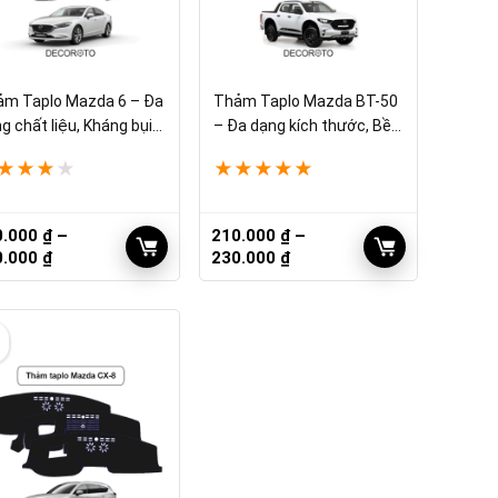
m Taplo Mazda 6 – Đa
Thảm Taplo Mazda BT-50
g chất liệu, Kháng bụi
– Đa dạng kích thước, Bền
n
bỉ
★
★
★
★
★
★
★
★
★
0.000
₫
–
210.000
₫
–
Khoảng
Khoảng
0.000
₫
230.000
₫
giá:
giá:
từ
từ
210.000 ₫
210.000 ₫
đến
đến
230.000 ₫
230.000 ₫