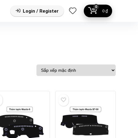
0
Login / Register
0
₫