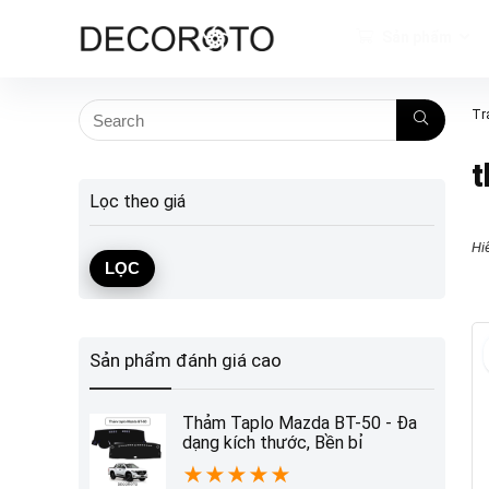
Sản phẩm
Tr
t
Lọc theo giá
Hiể
Giá
Giá
LỌC
tối
tối
thiểu
đa
Sản phẩm đánh giá cao
Thảm Taplo Mazda BT-50 - Đa
dạng kích thước, Bền bỉ
★
★
★
★
★