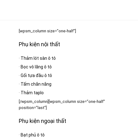
[wpsm_column size=”one-half”]
Phụ kiện nội thất
·
Thảm lót sàn ô tô
·
Bọc vô lăng ô tô
·
Gối tựa đầu ô tô
·
Tấm chắn nắng
·
Thảm taplo
[/wpsm_column][wpsm_column size=”one-half”
position=”last”]
Phụ kiện ngoại thất
·
Bạt phủ ô tô