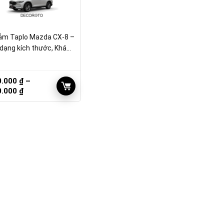
m Taplo Mazda CX-8 –
dạng kích thước, Kháng
0.000
₫
–
Khoảng
0.000
₫
giá:
từ
210.000 ₫
đến
230.000 ₫