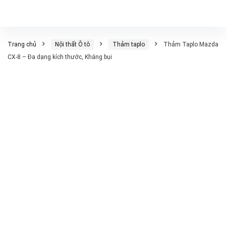
Trang chủ
Nội thất Ô tô
Thảm taplo
Thảm Taplo Mazda
CX-8 – Đa dạng kích thước, Kháng bụi