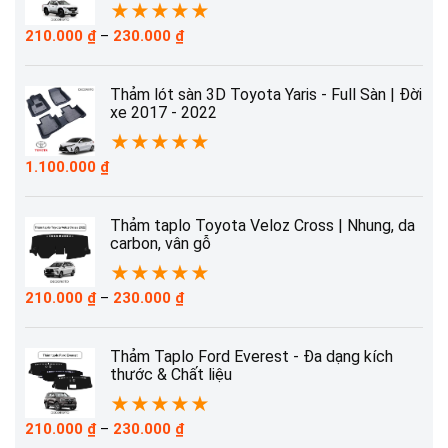
★
★
★
★
★
Khoảng
210.000
₫
–
230.000
₫
giá:
từ
210.000 ₫
Thảm lót sàn 3D Toyota Yaris - Full Sàn | Đời
đến
xe 2017 - 2022
230.000 ₫
★
★
★
★
★
1.100.000
₫
Thảm taplo Toyota Veloz Cross | Nhung, da
carbon, vân gỗ
★
★
★
★
★
Khoảng
210.000
₫
–
230.000
₫
giá:
từ
210.000 ₫
Thảm Taplo Ford Everest - Đa dạng kích
đến
thước & Chất liệu
230.000 ₫
★
★
★
★
★
Khoảng
210.000
₫
–
230.000
₫
giá: