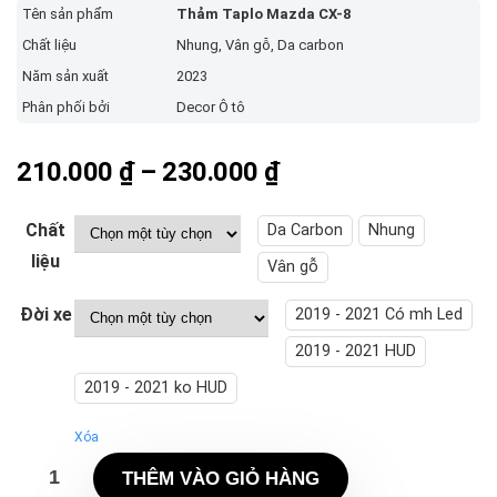
Tên sản phẩm
Thảm Taplo Mazda CX-8
Chất liệu
Nhung, Vân gỗ, Da carbon
Năm sản xuất
2023
Phân phối bởi
Decor Ô tô
Khoảng
210.000
₫
–
230.000
₫
giá:
từ
Chất
Da Carbon
Nhung
210.000 ₫
liệu
Vân gỗ
đến
Đời xe
2019 - 2021 Có mh Led
230.000 ₫
2019 - 2021 HUD
2019 - 2021 ko HUD
Xóa
THÊM VÀO GIỎ HÀNG