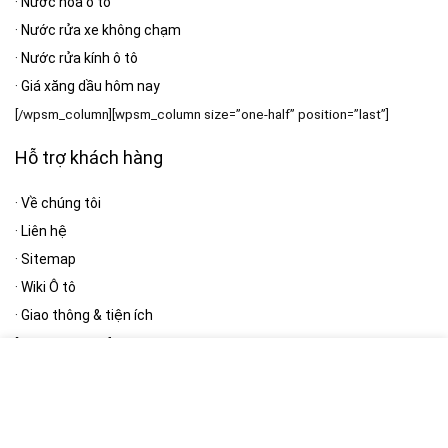
·
Nước hoa ô tô
·
Nước rửa xe không chạm
·
Nước rửa kính ô tô
·
Giá xăng dầu hôm nay
[/wpsm_column][wpsm_column size=”one-half” position=”last”]
Hỗ trợ khách hàng
·
Về chúng tôi
·
Liên hệ
·
Sitemap
·
Wiki Ô tô
·
Giao thông & tiện ích
[/wpsm_column]
Bản quyền thuộc:
[RH_ELEMENTOR id=”13389″]