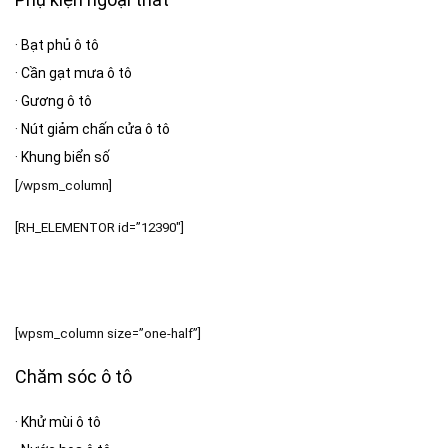
·
Bạt phủ ô tô
·
Cần gạt mưa ô tô
·
Gương ô tô
·
Nút giảm chấn cửa ô tô
·
Khung biển số
[/wpsm_column]
[RH_ELEMENTOR id=”12390″]
[wpsm_column size=”one-half”]
Chăm sóc ô tô
·
Khử mùi ô tô