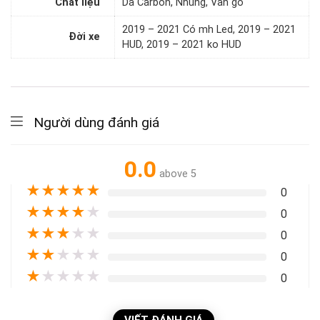
Chất liệu
Da Carbon, Nhung, Vân gỗ
2019 – 2021 Có mh Led, 2019 – 2021
Đời xe
HUD, 2019 – 2021 ko HUD
Người dùng đánh giá
0.0
above 5
★
★
★
★
★
0
★
★
★
★
★
0
★
★
★
★
★
0
★
★
★
★
★
0
★
★
★
★
★
0
VIẾT ĐÁNH GIÁ