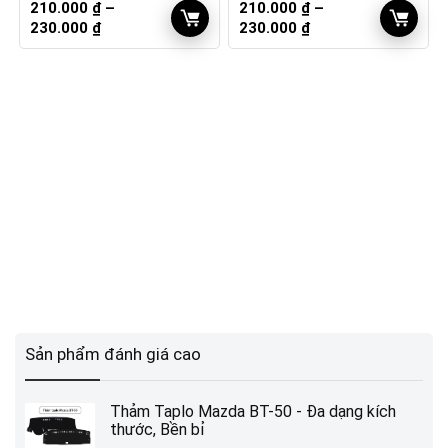
210.000
₫
–
210.000
₫
–
Khoảng
Khoảng
230.000
₫
230.000
₫
giá:
giá:
từ
từ
210.000 ₫
210.000 ₫
đến
đến
230.000 ₫
230.000 ₫
Sản phẩm đánh giá cao
Thảm Taplo Mazda BT-50 - Đa dạng kích
thước, Bền bỉ