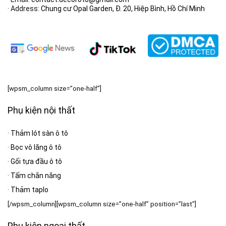
· Address:
Chung cư Opal Garden, Đ. 20, Hiệp Bình, Hồ Chí Minh
[wpsm_column size=”one-half”]
Phụ kiện nội thất
·
Thảm lót sàn ô tô
·
Bọc vô lăng ô tô
·
Gối tựa đầu ô tô
·
Tấm chắn nắng
·
Thảm taplo
[/wpsm_column][wpsm_column size=”one-half” position=”last”]
Phụ kiện ngoại thất