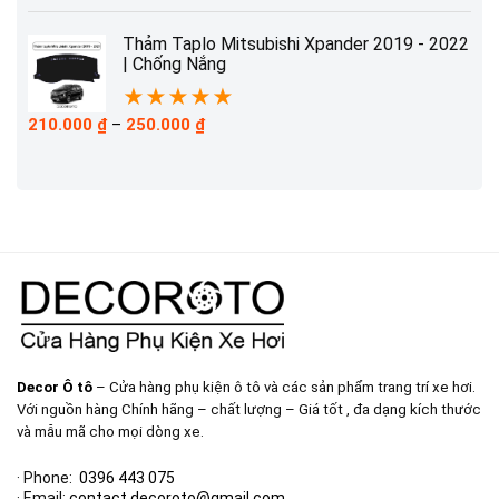
từ
210.000 ₫
Thảm Taplo Mitsubishi Xpander 2019 - 2022
đến
| Chống Nắng
230.000 ₫
★
★
★
★
★
Khoảng
210.000
₫
–
250.000
₫
giá:
từ
210.000 ₫
đến
250.000 ₫
Decor Ô tô
– Cửa hàng phụ kiện ô tô và các sản phẩm trang trí xe hơi.
Với nguồn hàng Chính hãng – chất lượng – Giá tốt , đa dạng kích thước
và mẫu mã cho mọi dòng xe.
· Phone:
0396 443 075
· Email:
contact.decoroto@gmail.com