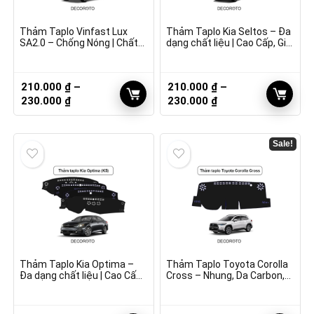
Thảm Taplo Vinfast Lux
Thảm Taplo Kia Seltos – Đa
SA2.0 – Chống Nóng | Chất
dạng chất liệu | Cao Cấp, Giá
Lượng
Tốt
210.000
₫
–
210.000
₫
–
Khoảng
Khoảng
230.000
₫
230.000
₫
giá:
giá:
từ
từ
210.000 ₫
210.000 ₫
Sale!
đến
đến
230.000 ₫
230.000 ₫
Thảm Taplo Kia Optima –
Thảm Taplo Toyota Corolla
Đa dạng chất liệu | Cao Cấp,
Cross – Nhung, Da Carbon,
Giá Tốt
Vân Gỗ