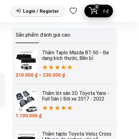
0
Login / Register
0
₫
Sản phẩm đánh giá cao
Thảm Taplo Mazda BT-50 - Đa
dạng kích thước, Bền bỉ
★
★
★
★
★
Khoảng
210.000
₫
–
230.000
₫
giá:
từ
210.000 ₫
Thảm lót sàn 3D Toyota Yaris -
đến
Full Sàn | Đời xe 2017 - 2022
230.000 ₫
★
★
★
★
★
1.100.000
₫
Thảm taplo Toyota Veloz Cross