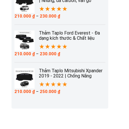
| Nhung, da carbon, vân gỗ
★
★
★
★
★
Khoảng
210.000
₫
–
230.000
₫
giá:
từ
210.000 ₫
Thảm Taplo Ford Everest - Đa
đến
dạng kích thước & Chất liệu
230.000 ₫
★
★
★
★
★
Khoảng
210.000
₫
–
230.000
₫
giá:
từ
210.000 ₫
Thảm Taplo Mitsubishi Xpander
đến
2019 - 2022 | Chống Nắng
230.000 ₫
★
★
★
★
★
Khoảng
210.000
₫
–
250.000
₫
giá:
từ
210.000 ₫
đến
250.000 ₫