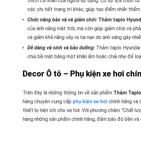
thích cá nhân của người sử dụng. Có sự lựa chọn từ
các chi tiết trang trí khác, giúp tạo điểm nhấn thẩ
Chức năng bảo vệ và giảm chói:
Thảm taplo Hyund
của ánh nắng mặt trời, mà còn giúp giảm chói và phản
và giảm khả năng xảy ra tai nạn do ánh sáng gây nhiễ
Dễ dàng vệ sinh và bảo dưỡng:
Thảm taplo Hyundai c
chùi bề mặt bằng một khăn ẩm hoặc chải nhẹ để loại
Decor Ô tô – Phụ kiện xe hơi chín
Trên đây là những thông tin về sản phẩm
Thảm Taplo
hàng chuyên cung cấp
phụ kiện xe hơi
chính hãng và đ
thiết bị tiện ích cho xe hơi. Với phương châm
“
Chất lư
hàng những sản phẩm chính hãng, đảm bảo độ bền và a