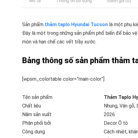
Mô tả
Thông tin bổ sung
Đánh giá (0)
Sản phẩm
thảm taplo Hyundai Tucson
là một phụ ki
Đây là một trong những sản phẩm phổ biến để bảo vệ 
mòn và hạn chế các vết trầy xước.
Bảng thông số sản phẩm thảm t
[wpsm_colortable color=”main-color”]
Tên sản phẩm
Thảm Taplo Hy
Chất liệu
Nhung, Vân gỗ, 
Năm sản xuất
2026
Phân phối bởi
Decor Ô tô
Công dụng
Cách nhiệt, khá