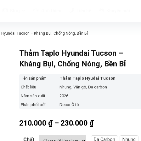
Blog
Giới thiệu
Liên hệ
Khuyến mãi
Hyundai Tucson – Kháng Bụi, Chống Nóng, Bền Bỉ
Thảm Taplo Hyundai Tucson –
Kháng Bụi, Chống Nóng, Bền Bỉ
Tên sản phẩm
Thảm Taplo Hyudai Tucson
Chất liệu
Nhung, Vân gỗ, Da carbon
Năm sản xuất
2026
Phân phối bởi
Decor Ô tô
Khoảng
210.000
₫
–
230.000
₫
giá:
từ
Chất
Da Carbon
Nhung