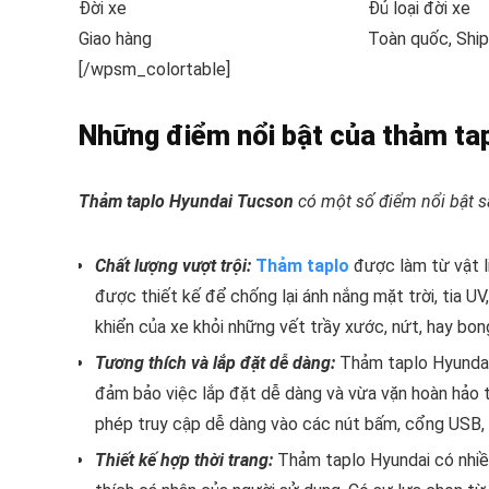
Đời xe
Đủ loại đời xe
Giao hàng
Toàn quốc, Shi
[/wpsm_colortable]
Những điểm nổi bật của thảm ta
Thảm taplo Hyundai Tucson
có một số điểm nổi bật s
Chất lượng vượt trội:
Thảm taplo
được làm từ vật li
được thiết kế để chống lại ánh nắng mặt trời, tia U
khiển của xe khỏi những vết trầy xước, nứt, hay bon
Tương thích và lắp đặt dễ dàng:
Thảm taplo Hyundai 
đảm bảo việc lắp đặt dễ dàng và vừa vặn hoàn hảo 
phép truy cập dễ dàng vào các nút bấm, cổng USB, 
Thiết kế hợp thời trang:
Thảm taplo Hyundai có nhiề