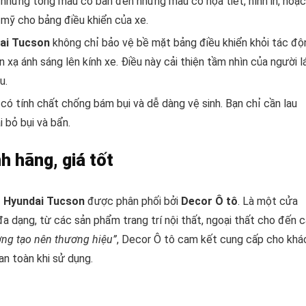
 những tông màu cơ bản đến những mẫu có họa tiết, hình in, hoặc
m mỹ cho bảng điều khiển của xe.
ai Tucson
không chỉ bảo vệ bề mặt bảng điều khiển khỏi tác độ
 xạ ánh sáng lên kính xe. Điều này cải thiện tầm nhìn của người lá
u.
ó tính chất chống bám bụi và dễ dàng vệ sinh. Bạn chỉ cần lau
 bỏ bụi và bẩn.
h hãng, giá tốt
 Hyundai Tucson
được phân phối bởi
Decor Ô tô
. Là một cửa
a dạng, từ các sản phẩm trang trí nội thất, ngoại thất cho đến 
ợng tạo nên thương hiệu”
, Decor Ô tô cam kết cung cấp cho khá
n toàn khi sử dụng.