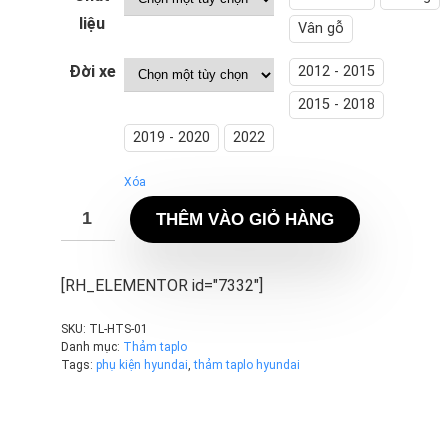
210.000 ₫
liệu
Vân gỗ
đến
Đời xe
2012 - 2015
230.000 ₫
2015 - 2018
2019 - 2020
2022
Xóa
THÊM VÀO GIỎ HÀNG
[RH_ELEMENTOR id="7332"]
SKU:
TL-HTS-01
Danh mục:
Thảm taplo
Tags:
phụ kiện hyundai
,
thảm taplo hyundai