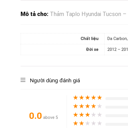
Mô tả cho:
Thảm Taplo Hyundai Tucson – 
Chất liệu
Da Carbon,
Đời xe
2012 – 201
Người dùng đánh giá
★
★
★
★
★
★
★
★
★
★
0.0
★
★
★
★
★
above 5
★
★
★
★
★