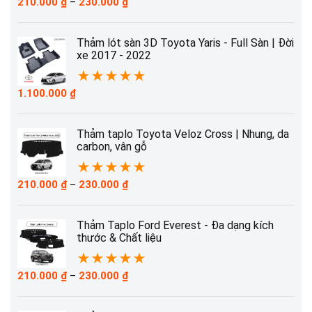
Khoảng
210.000
₫
–
230.000
₫
giá:
từ
210.000 ₫
Thảm lót sàn 3D Toyota Yaris - Full Sàn | Đời
đến
xe 2017 - 2022
230.000 ₫
★
★
★
★
★
1.100.000
₫
Thảm taplo Toyota Veloz Cross | Nhung, da
carbon, vân gỗ
★
★
★
★
★
Khoảng
210.000
₫
–
230.000
₫
giá:
từ
210.000 ₫
Thảm Taplo Ford Everest - Đa dạng kích
đến
thước & Chất liệu
230.000 ₫
★
★
★
★
★
Khoảng
210.000
₫
–
230.000
₫
giá:
từ