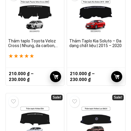
Thảm taplo Toyota Veloz
Thảm Taplo Kia Soluto – Đa
Cross | Nhung, da carbon,
dạng chất liệu | 2015 – 2020
vân gỗ
★
★
★
★
★
210.000
₫
–
210.000
₫
–
Khoảng
Khoảng
230.000
₫
230.000
₫
giá:
giá:
từ
từ
210.000 ₫
210.000 ₫
Sale!
Sale!
đến
đến
230.000 ₫
230.000 ₫