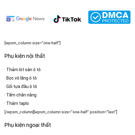
[wpsm_column size=”one-half”]
Phụ kiện nội thất
·
Thảm lót sàn ô tô
·
Bọc vô lăng ô tô
·
Gối tựa đầu ô tô
·
Tấm chắn nắng
·
Thảm taplo
[/wpsm_column][wpsm_column size=”one-half” position=”last”]
Phụ kiện ngoại thất