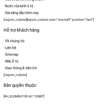
·
Nước rửa kính ô tô
·
Giá xăng dầu hôm nay
[/wpsm_column][wpsm_column size=”one-half” position=”last”]
Hỗ trợ khách hàng
·
Về chúng tôi
·
Liên hệ
·
Sitemap
·
Wiki Ô tô
·
Giao thông & tiện ích
[/wpsm_column]
Bản quyền thuộc:
[RH_ELEMENTOR id=”13389″]