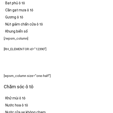
·
Bạt phủ ô tô
·
Cần gạt mưa ô tô
·
Gương ô tô
·
Nút giảm chấn cửa ô tô
·
Khung biển số
[/wpsm_column]
[RH_ELEMENTOR id=”12390″]
[wpsm_column size=”one-half”]
Chăm sóc ô tô
·
Khử mùi ô tô
·
Nước hoa ô tô
·
Nước rửa xe không chạm