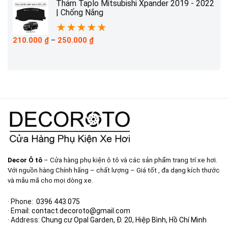
210.000 ₫
Thảm Taplo Mitsubishi Xpander 2019 - 2022
đến
| Chống Nắng
230.000 ₫
★
★
★
★
★
Khoảng
210.000
₫
–
250.000
₫
giá:
từ
210.000 ₫
đến
250.000 ₫
Decor Ô tô
– Cửa hàng phụ kiện ô tô và các sản phẩm trang trí xe hơi.
Với nguồn hàng Chính hãng – chất lượng – Giá tốt , đa dạng kích thước
và mẫu mã cho mọi dòng xe.
· Phone:
0396 443 075
· Email:
contact.decoroto@gmail.com
· Address:
Chung cư Opal Garden, Đ. 20, Hiệp Bình, Hồ Chí Minh