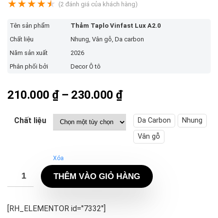
★
★
★
★
★
(
2
đánh giá của khách hàng)
Tên sản phẩm
Thảm Taplo Vinfast Lux A2.0
Chất liệu
Nhung, Vân gỗ, Da carbon
Năm sản xuất
2026
Phân phối bởi
Decor Ô tô
Khoảng
210.000
₫
–
230.000
₫
giá:
từ
Chất liệu
Da Carbon
Nhung
210.000 ₫
Vân gỗ
đến
Xóa
230.000 ₫
THÊM VÀO GIỎ HÀNG
[RH_ELEMENTOR id="7332"]