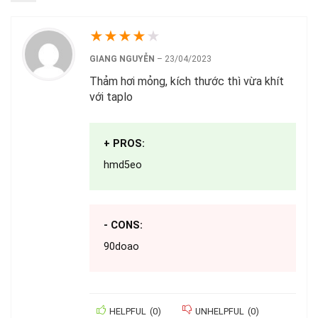
★
★
★
★
★
GIANG NGUYỄN
–
23/04/2023
Thảm hơi mỏng, kích thước thì vừa khít
với taplo
+ PROS:
hmd5eo
- CONS:
90doao
HELPFUL
(
0
)
UNHELPFUL
(
0
)