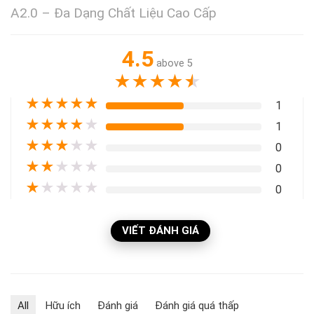
A2.0 – Đa Dạng Chất Liệu Cao Cấp
4.5
above 5
★
★
★
★
★
★
★
★
★
★
1
★
★
★
★
★
1
★
★
★
★
★
0
★
★
★
★
★
0
★
★
★
★
★
0
VIẾT ĐÁNH GIÁ
All
Hữu ích
Đánh giá
Đánh giá quá thấp