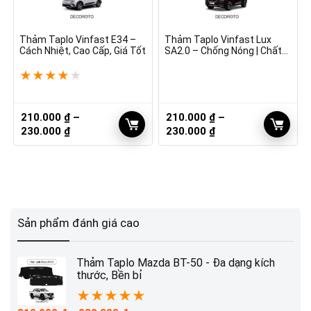
Thảm Taplo Vinfast E34 –
Thảm Taplo Vinfast Lux
Cách Nhiệt, Cao Cấp, Giá Tốt
SA2.0 – Chống Nóng | Chất
Lượng
★
★
★
★
★
210.000
₫
–
210.000
₫
–
Khoảng
Khoảng
230.000
₫
230.000
₫
giá:
giá:
từ
từ
210.000 ₫
210.000 ₫
đến
đến
230.000 ₫
230.000 ₫
Sản phẩm đánh giá cao
Thảm Taplo Mazda BT-50 - Đa dạng kích
thước, Bền bỉ
★
★
★
★
★