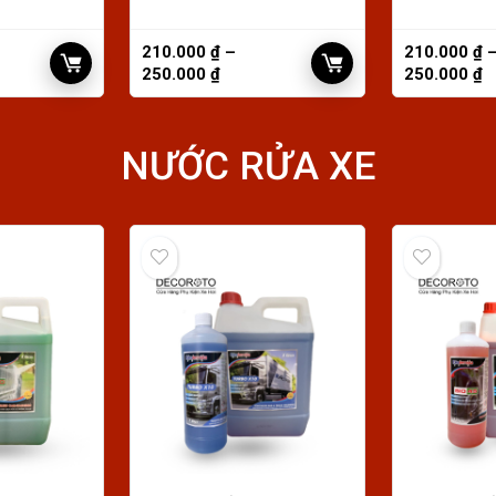
210.000
₫
–
210.000
₫
250.000
₫
250.000
₫
NƯỚC RỬA XE