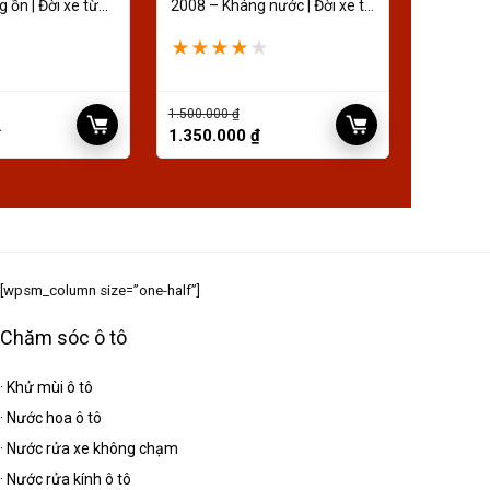
 ồn | Đời xe từ
2008 – Kháng nước | Đời xe từ
2020
★
★
★
★
★
1.500.000
₫
₫
1.350.000
₫
[wpsm_column size=”one-half”]
Chăm sóc ô tô
·
Khử mùi ô tô
·
Nước hoa ô tô
·
Nước rửa xe không chạm
·
Nước rửa kính ô tô