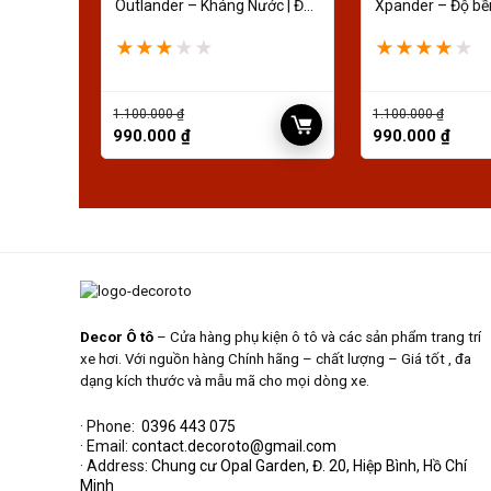
Outlander – Kháng Nước | Đời
Xpander – Độ bền
xe 2019
2019
★
★
★
★
★
★
★
★
★
★
1.100.000
₫
1.100.000
₫
990.000
₫
990.000
₫
Decor Ô tô
– Cửa hàng phụ kiện ô tô và các sản phẩm trang trí
xe hơi. Với nguồn hàng Chính hãng – chất lượng – Giá tốt , đa
dạng kích thước và mẫu mã cho mọi dòng xe.
· Phone:
0396 443 075
· Email:
contact.decoroto@gmail.com
· Address:
Chung cư Opal Garden, Đ. 20, Hiệp Bình, Hồ Chí
Minh