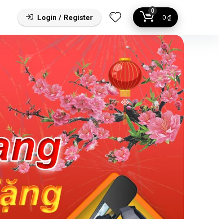
0
Login / Register
0
₫