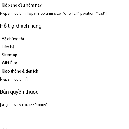
·
Giá xăng dầu hôm nay
[/wpsm_column][wpsm_column size=”one-half” position=”last”]
Hỗ trợ khách hàng
·
Về chúng tôi
·
Liên hệ
·
Sitemap
·
Wiki Ô tô
·
Giao thông & tiện ích
[/wpsm_column]
Bản quyền thuộc:
[RH_ELEMENTOR id=”13389″]