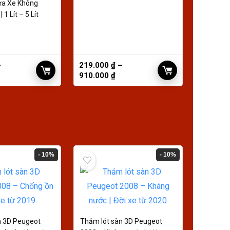
ửa Xe Không
1 Lít – 5 Lít
–
219.000
₫
–
910.000
₫
- 10%
- 10%
n 3D Peugeot
Thảm lót sàn 3D Peugeot