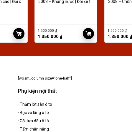
 cao | Đời xe
5008 – Kháng nước | Đời xe từ
3008 – Chống
2021
2019
1.500.000
₫
1.500.000
₫
1.350.000
₫
1.350.000
[wpsm_column size=”one-half”]
Phụ kiện nội thất
·
Thảm lót sàn ô tô
·
Bọc vô lăng ô tô
·
Gối tựa đầu ô tô
·
Tấm chắn nắng