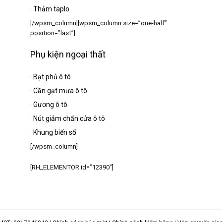
·
Thảm taplo
[/wpsm_column][wpsm_column size=”one-half”
position=”last”]
Phụ kiện ngoại thất
·
Bạt phủ ô tô
·
Cần gạt mưa ô tô
·
Gương ô tô
·
Nút giảm chấn cửa ô tô
·
Khung biển số
[/wpsm_column]
[RH_ELEMENTOR id=”12390″]