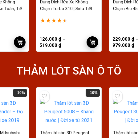
e Không
Dung Dịch Rửa Xe Không
Dung Dịch R
n Toàn, Tiết
Chạm Turbo X10 | Siêu Tiết
Chạm Bio 45 | 
Kiệm
★
★
★
★
★
126.000
₫
–
229.000
₫
519.000
₫
979.000
₫
THẢM LÓT SÀN Ô TÔ
- 10%
- 10%
Mitsubishi
Thảm lót sàn 3D Peugeot
Thảm lót sà