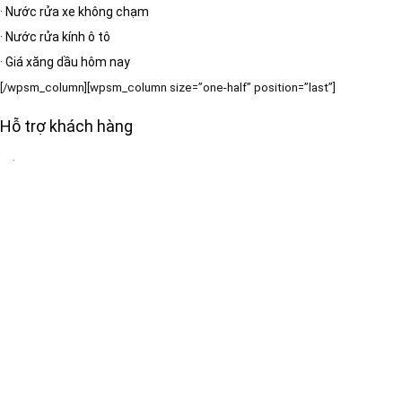
·
Nước rửa xe không chạm
·
Nước rửa kính ô tô
·
Giá xăng dầu hôm nay
[/wpsm_column][wpsm_column size=”one-half” position=”last”]
Hỗ trợ khách hàng
·
Về chúng tôi
·
Liên hệ
·
Sitemap
·
Wiki Ô tô
·
Giao thông & tiện ích
[/wpsm_column]
Bản quyền thuộc:
[RH_ELEMENTOR id=”13389″]