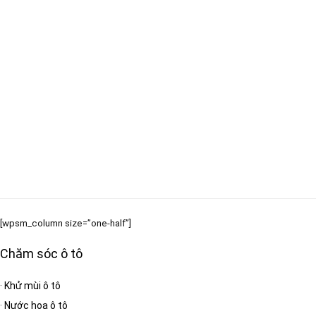
[wpsm_column size=”one-half”]
Chăm sóc ô tô
·
Khử mùi ô tô
·
Nước hoa ô tô