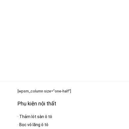
[wpsm_column size=”one-half”]
Phụ kiện nội thất
·
Thảm lót sàn ô tô
·
Bọc vô lăng ô tô