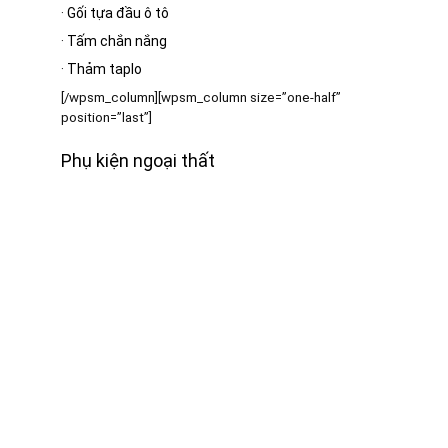
·
Gối tựa đầu ô tô
·
Tấm chắn nắng
·
Thảm taplo
[/wpsm_column][wpsm_column size=”one-half”
position=”last”]
Phụ kiện ngoại thất
·
Bạt phủ ô tô
·
Cần gạt mưa ô tô
·
Gương ô tô
·
Nút giảm chấn cửa ô tô
·
Khung biển số
[/wpsm_column]
[RH_ELEMENTOR id=”12390″]