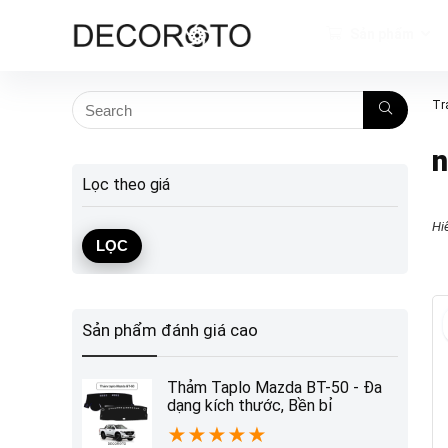
Sản phẩm
Tr
n
Lọc theo giá
Hiể
Giá
Giá
LỌC
tối
tối
thiểu
đa
Sản phẩm đánh giá cao
Thảm Taplo Mazda BT-50 - Đa
dạng kích thước, Bền bỉ
★
★
★
★
★