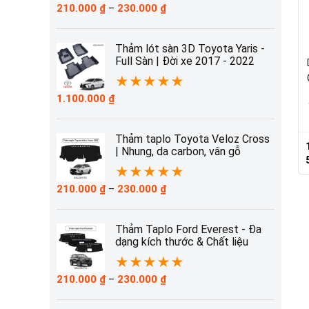
Khoảng
210.000
₫
–
230.000
₫
giá:
từ
210.000 ₫
Thảm lót sàn 3D Toyota Yaris -
đến
Full Sàn | Đời xe 2017 - 2022
230.000 ₫
★
★
★
★
★
1.100.000
₫
Thảm taplo Toyota Veloz Cross
| Nhung, da carbon, vân gỗ
★
★
★
★
★
Khoảng
210.000
₫
–
230.000
₫
giá:
từ
210.000 ₫
Thảm Taplo Ford Everest - Đa
đến
dạng kích thước & Chất liệu
230.000 ₫
★
★
★
★
★
Khoảng
210.000
₫
–
230.000
₫
giá:
từ