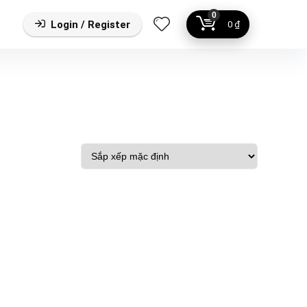
0
Login / Register
0
₫