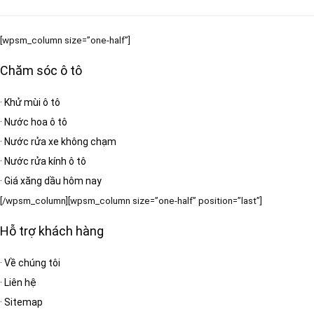
[wpsm_column size=”one-half”]
Chăm sóc ô tô
·
Khử mùi ô tô
·
Nước hoa ô tô
·
Nước rửa xe không chạm
·
Nước rửa kính ô tô
·
Giá xăng dầu hôm nay
[/wpsm_column][wpsm_column size=”one-half” position=”last”]
Hỗ trợ khách hàng
·
Về chúng tôi
·
Liên hệ
·
Sitemap