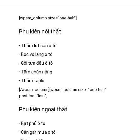
[wpsm_column size=”one-half”]
Phụ kiện nội thất
·
Thảm lót sàn ô tô
·
Bọc vô lăng ô tô
·
Gối tựa đầu ô tô
·
Tấm chắn nắng
·
Thảm taplo
[/wpsm_column][wpsm_column size=”one-half”
position=”last”]
Phụ kiện ngoại thất
·
Bạt phủ ô tô
·
Cần gạt mưa ô tô