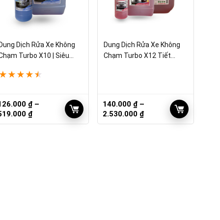
Dung Dịch Rửa Xe Không
Dung Dịch Rửa Xe Không
Chạm Turbo X10 | Siêu
Chạm Turbo X12 Tiết
Tiết Kiệm
Kiệm
★
★
★
★
★
126.000
₫
–
140.000
₫
–
Khoảng
Khoảng
519.000
₫
2.530.000
₫
giá:
giá:
từ
từ
126.000 ₫
140.000 ₫
đến
đến
519.000 ₫
2.530.000 ₫