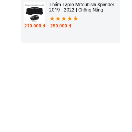
210.000 ₫
Thảm Taplo Mitsubishi Xpander
đến
2019 - 2022 | Chống Nắng
230.000 ₫
★
★
★
★
★
Khoảng
210.000
₫
–
250.000
₫
giá:
từ
210.000 ₫
đến
250.000 ₫