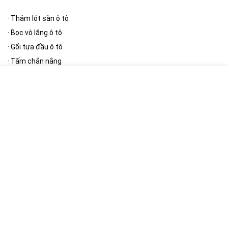
·
Thảm lót sàn ô tô
·
Bọc vô lăng ô tô
·
Gối tựa đầu ô tô
·
Tấm chắn nắng
·
Thảm taplo
[/wpsm_column][wpsm_column size=”one-half” position=”last”]
Phụ kiện ngoại thất
·
Bạt phủ ô tô
·
Cần gạt mưa ô tô
·
Gương ô tô
·
Nút giảm chấn cửa ô tô
·
Khung biển số
[/wpsm_column]
[RH_ELEMENTOR id=”12390″]