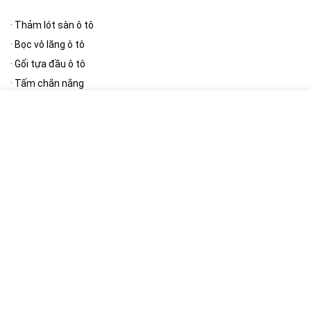
·
Thảm lót sàn ô tô
·
Bọc vô lăng ô tô
·
Gối tựa đầu ô tô
·
Tấm chắn nắng
·
Thảm taplo
[/wpsm_column][wpsm_column size=”one-half” position=”last”]
Phụ kiện ngoại thất
·
Bạt phủ ô tô
·
Cần gạt mưa ô tô
·
Gương ô tô
·
Nút giảm chấn cửa ô tô
·
Khung biển số
[/wpsm_column]
[RH_ELEMENTOR id=”12390″]