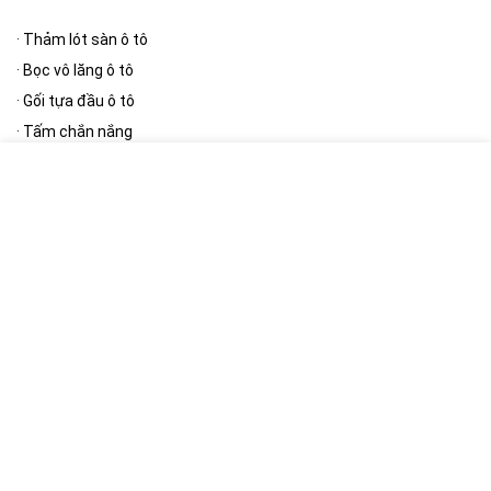
·
Thảm lót sàn ô tô
·
Bọc vô lăng ô tô
·
Gối tựa đầu ô tô
·
Tấm chắn nắng
·
Thảm taplo
[/wpsm_column][wpsm_column size=”one-half” position=”last”]
Phụ kiện ngoại thất
·
Bạt phủ ô tô
·
Cần gạt mưa ô tô
·
Gương ô tô
·
Nút giảm chấn cửa ô tô
·
Khung biển số
[/wpsm_column]
[RH_ELEMENTOR id=”12390″]