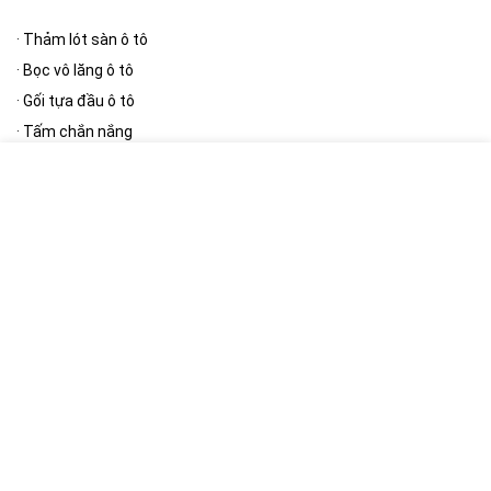
·
Thảm lót sàn ô tô
·
Bọc vô lăng ô tô
·
Gối tựa đầu ô tô
·
Tấm chắn nắng
·
Thảm taplo
[/wpsm_column][wpsm_column size=”one-half” position=”last”]
Phụ kiện ngoại thất
·
Bạt phủ ô tô
·
Cần gạt mưa ô tô
·
Gương ô tô
·
Nút giảm chấn cửa ô tô
·
Khung biển số
[/wpsm_column]
[RH_ELEMENTOR id=”12390″]