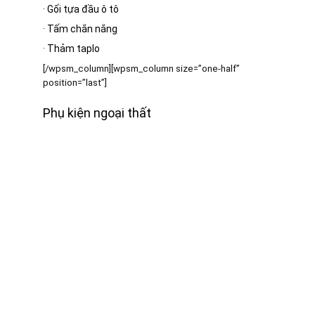
·
Gối tựa đầu ô tô
·
Tấm chắn nắng
·
Thảm taplo
[/wpsm_column][wpsm_column size=”one-half”
position=”last”]
Phụ kiện ngoại thất
·
Bạt phủ ô tô
·
Cần gạt mưa ô tô
·
Gương ô tô
·
Nút giảm chấn cửa ô tô
·
Khung biển số
[/wpsm_column]
[RH_ELEMENTOR id=”12390″]