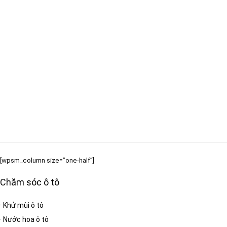
[wpsm_column size=”one-half”]
Chăm sóc ô tô
·
Khử mùi ô tô
·
Nước hoa ô tô