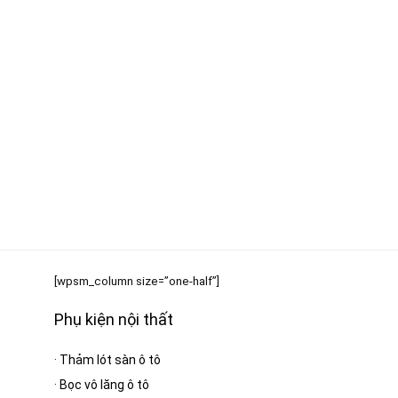
[wpsm_column size=”one-half”]
Phụ kiện nội thất
·
Thảm lót sàn ô tô
·
Bọc vô lăng ô tô