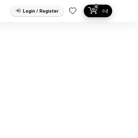
0
Login / Register
0
₫