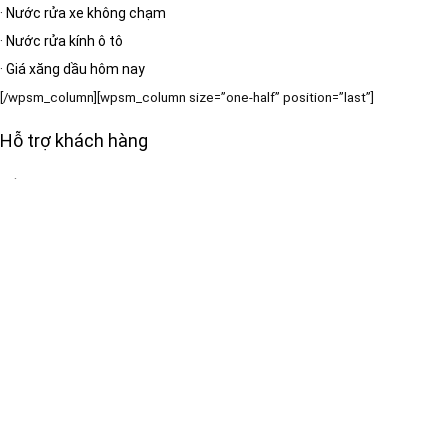
·
Nước rửa xe không chạm
·
Nước rửa kính ô tô
·
Giá xăng dầu hôm nay
[/wpsm_column][wpsm_column size=”one-half” position=”last”]
Hỗ trợ khách hàng
·
Về chúng tôi
·
Liên hệ
·
Sitemap
·
Wiki Ô tô
·
Giao thông & tiện ích
[/wpsm_column]
Bản quyền thuộc:
[RH_ELEMENTOR id=”13389″]