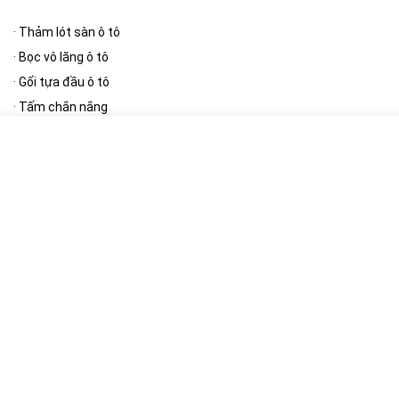
·
Thảm lót sàn ô tô
·
Bọc vô lăng ô tô
·
Gối tựa đầu ô tô
·
Tấm chắn nắng
·
Thảm taplo
[/wpsm_column][wpsm_column size=”one-half” position=”last”]
Phụ kiện ngoại thất
·
Bạt phủ ô tô
·
Cần gạt mưa ô tô
·
Gương ô tô
·
Nút giảm chấn cửa ô tô
·
Khung biển số
[/wpsm_column]
[RH_ELEMENTOR id=”12390″]