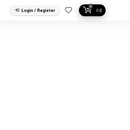
0
Login / Register
0
₫