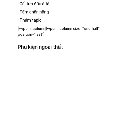
·
Gối tựa đầu ô tô
·
Tấm chắn nắng
·
Thảm taplo
[/wpsm_column][wpsm_column size=”one-half”
position=”last”]
Phụ kiện ngoại thất
·
Bạt phủ ô tô
·
Cần gạt mưa ô tô
·
Gương ô tô
·
Nút giảm chấn cửa ô tô
·
Khung biển số
[/wpsm_column]
[RH_ELEMENTOR id=”12390″]