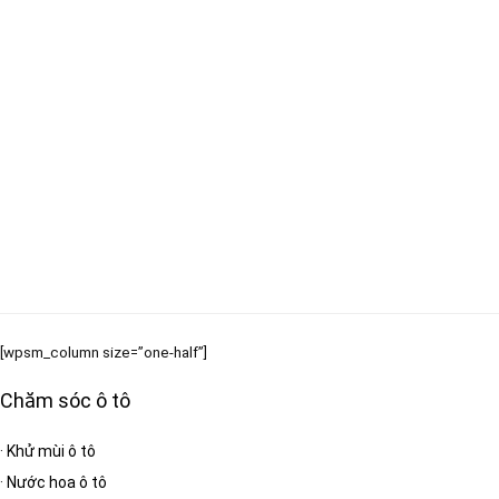
[wpsm_column size=”one-half”]
Chăm sóc ô tô
·
Khử mùi ô tô
·
Nước hoa ô tô