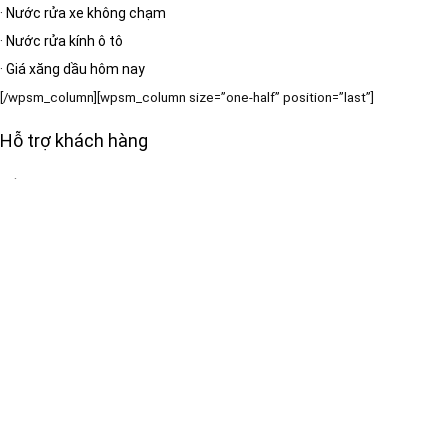
·
Nước rửa xe không chạm
·
Nước rửa kính ô tô
·
Giá xăng dầu hôm nay
[/wpsm_column][wpsm_column size=”one-half” position=”last”]
Hỗ trợ khách hàng
·
Về chúng tôi
·
Liên hệ
·
Sitemap
·
Wiki Ô tô
·
Giao thông & tiện ích
[/wpsm_column]
Bản quyền thuộc:
[RH_ELEMENTOR id=”13389″]