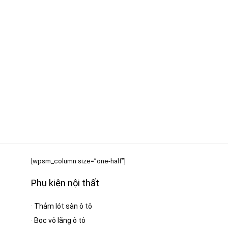
[wpsm_column size=”one-half”]
Phụ kiện nội thất
·
Thảm lót sàn ô tô
·
Bọc vô lăng ô tô