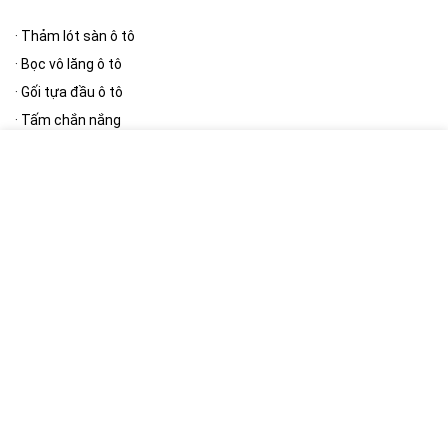
·
Thảm lót sàn ô tô
·
Bọc vô lăng ô tô
·
Gối tựa đầu ô tô
·
Tấm chắn nắng
·
Thảm taplo
[/wpsm_column][wpsm_column size=”one-half” position=”last”]
Phụ kiện ngoại thất
·
Bạt phủ ô tô
·
Cần gạt mưa ô tô
·
Gương ô tô
·
Nút giảm chấn cửa ô tô
·
Khung biển số
[/wpsm_column]
[RH_ELEMENTOR id=”12390″]