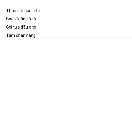
·
Thảm lót sàn ô tô
·
Bọc vô lăng ô tô
·
Gối tựa đầu ô tô
·
Tấm chắn nắng
·
Thảm taplo
[/wpsm_column][wpsm_column size=”one-half” position=”last”]
Phụ kiện ngoại thất
·
Bạt phủ ô tô
·
Cần gạt mưa ô tô
·
Gương ô tô
·
Nút giảm chấn cửa ô tô
·
Khung biển số
[/wpsm_column]
[RH_ELEMENTOR id=”12390″]