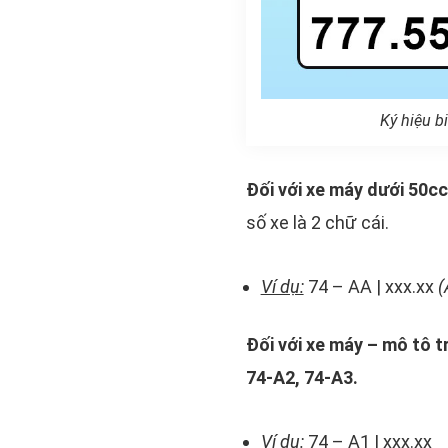
Ký hiệu b
Đối với xe máy dưới 50cc
số xe là 2 chữ cái.
Ví dụ:
74 – AA | xxx.xx
(
Đối với xe máy – mô tô t
74-A2, 74-A3.
Ví dụ:
74 – A1 | xxx.xx