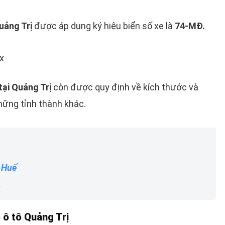
uảng Trị
được áp dụng ký hiệu biển số xe là
74-MĐ.
x
tại Quảng Trị
còn được quy định về kích thước và
ững tỉnh thành khác.
 Huế
m
 ô tô Quảng Trị