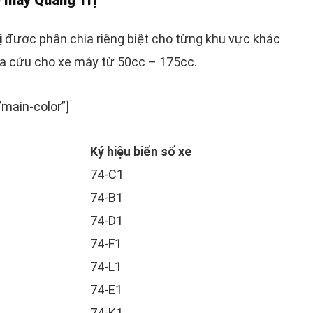
ị
được phân chia riêng biệt cho từng khu vực khác
ra cứu cho xe máy từ 50cc – 175cc.
main-color”]
Ký hiệu biển số xe
74-C1
74-B1
74-D1
74-F1
74-L1
74-E1
74-K1