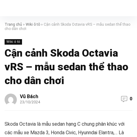
Trang chủ
»
Wiki ô tô
»
Cận cảnh Skoda Octavia vRS – mẫu sedan thể thao
cho dân chơi
Wiki ô tô
Cận cảnh Skoda Octavia
vRS – mẫu sedan thể thao
cho dân chơi
Vũ Bách
0
23/10/2024
Skoda Octavia là mẫu sedan hạng C chung phân khúc với
các mẫu xe Mazda 3, Honda Civic, Hyunndai Elantra,… Là