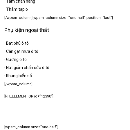
·
Tấm chắn nắng
·
Thảm taplo
[/wpsm_column][wpsm_column size=”one-half” position=”last”]
Phụ kiện ngoại thất
·
Bạt phủ ô tô
·
Cần gạt mưa ô tô
·
Gương ô tô
·
Nút giảm chấn cửa ô tô
·
Khung biển số
[/wpsm_column]
[RH_ELEMENTOR id=”12390″]
[wpsm_column size=”one-half”]