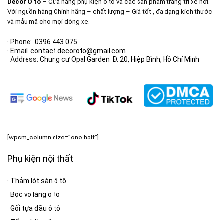
Decor Ô tô
– Cửa hàng phụ kiện ô tô và các sản phẩm trang trí xe hơi.
Với nguồn hàng Chính hãng – chất lượng – Giá tốt , đa dạng kích thước
và mẫu mã cho mọi dòng xe.
· Phone:
0396 443 075
· Email:
contact.decoroto@gmail.com
· Address:
Chung cư Opal Garden, Đ. 20, Hiệp Bình, Hồ Chí Minh
[wpsm_column size=”one-half”]
Phụ kiện nội thất
·
Thảm lót sàn ô tô
·
Bọc vô lăng ô tô
·
Gối tựa đầu ô tô