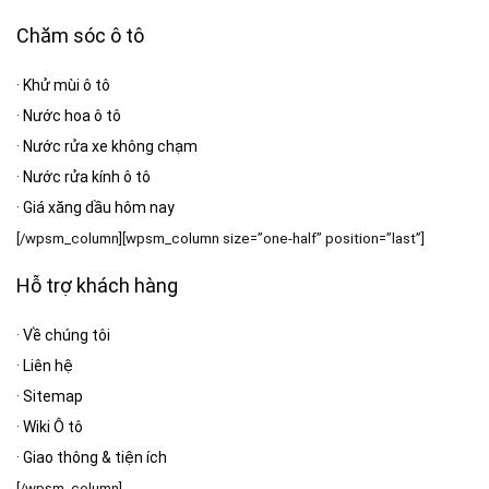
Chăm sóc ô tô
·
Khử mùi ô tô
·
Nước hoa ô tô
·
Nước rửa xe không chạm
·
Nước rửa kính ô tô
·
Giá xăng dầu hôm nay
[/wpsm_column][wpsm_column size=”one-half” position=”last”]
Hỗ trợ khách hàng
·
Về chúng tôi
·
Liên hệ
·
Sitemap
·
Wiki Ô tô
·
Giao thông & tiện ích
[/wpsm_column]