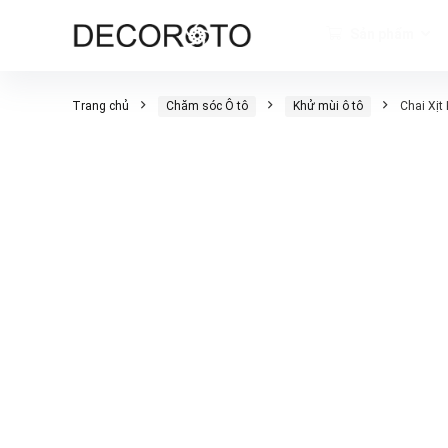
Sản phẩm
Trang chủ
Chăm sóc Ô tô
Khử mùi ô tô
Chai Xịt