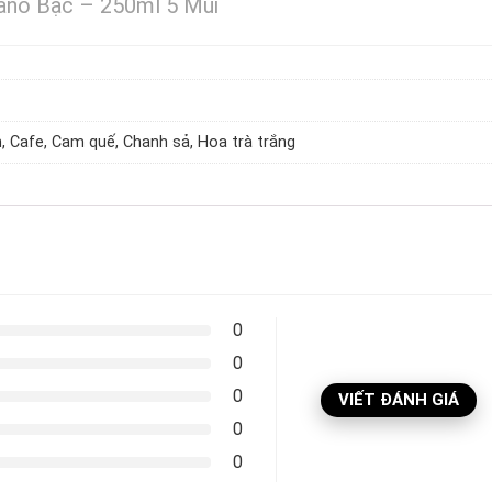
Nano Bạc – 250ml 5 Mùi
, Cafe, Cam quế, Chanh sả, Hoa trà trắng
0
0
0
VIẾT ĐÁNH GIÁ
0
0