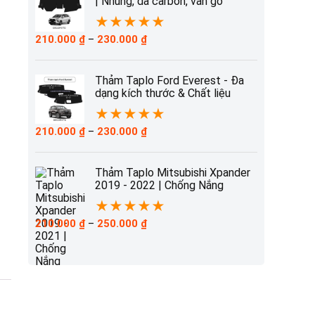
| Nhung, da carbon, vân gỗ
★
★
★
★
★
Khoảng
210.000
₫
–
230.000
₫
giá:
từ
210.000 ₫
Thảm Taplo Ford Everest - Đa
đến
dạng kích thước & Chất liệu
230.000 ₫
★
★
★
★
★
Khoảng
210.000
₫
–
230.000
₫
giá:
từ
210.000 ₫
Thảm Taplo Mitsubishi Xpander
đến
2019 - 2022 | Chống Nắng
230.000 ₫
★
★
★
★
★
Khoảng
210.000
₫
–
250.000
₫
giá:
từ
210.000 ₫
đến
250.000 ₫