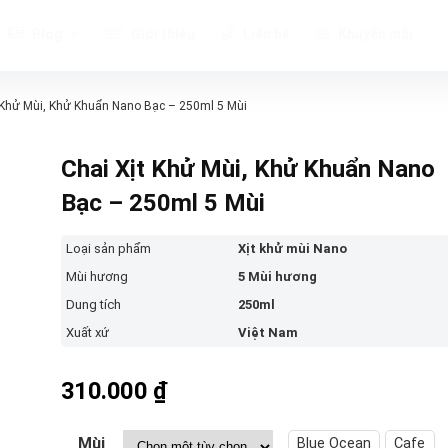
Blog
Giới thiệu
Liên hệ
Khuyến mãi
 Khử Mùi, Khử Khuẩn Nano Bạc – 250ml 5 Mùi
Chai Xịt Khử Mùi, Khử Khuẩn Nano
Bạc – 250ml 5 Mùi
Loại sản phẩm
Xịt khử mùi Nano
Mùi hương
5 Mùi hương
Dung tích
250ml
Xuất xứ
Việt Nam
310.000
₫
Mùi
Blue Ocean
Cafe