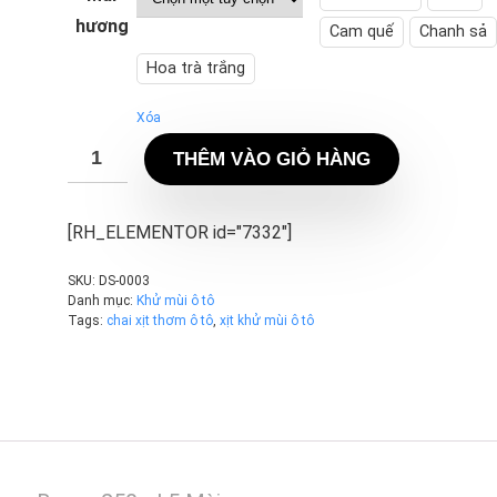
hương
Cam quế
Chanh sả
Hoa trà trắng
Xóa
THÊM VÀO GIỎ HÀNG
[RH_ELEMENTOR id="7332"]
SKU:
DS-0003
Danh mục:
Khử mùi ô tô
Tags:
chai xịt thơm ô tô
,
xịt khử mùi ô tô