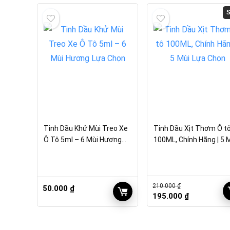
S
Tinh Dầu Khử Mùi Treo Xe
Tinh Dầu Xịt Thơm Ô t
Ô Tô 5ml – 6 Mùi Hương
100ML, Chính Hãng | 5 
Lựa Chọn
Lựa Chọn
210.000
₫
50.000
₫
Giá
Giá
195.000
₫
gốc
hiện
là:
tại
210.000 ₫.
là: