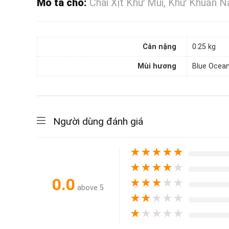
Mô tả cho:
Chai Xịt Khử Mùi, Khử Khuẩn 
Cân nặng
0.25 kg
Mùi hương
Blue Ocean
Người dùng đánh giá
★
★
★
★
★
★
★
★
★
★
0.0
★
★
★
★
★
above 5
★
★
★
★
★
★
★
★
★
★