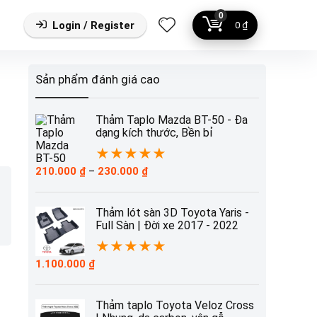
0
Login / Register
0
₫
Sản phẩm đánh giá cao
Thảm Taplo Mazda BT-50 - Đa
dạng kích thước, Bền bỉ
★
★
★
★
★
Khoảng
210.000
₫
–
230.000
₫
giá:
từ
210.000 ₫
Thảm lót sàn 3D Toyota Yaris -
đến
Full Sàn | Đời xe 2017 - 2022
230.000 ₫
★
★
★
★
★
1.100.000
₫
Thảm taplo Toyota Veloz Cross