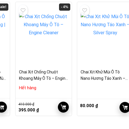
ale!
- 4%
ô
Chai Xịt Chống Chuột
Chai Xịt Khử Mùi Ô Tô
Mùi
Khoang Máy Ô Tô – Engine
Nano Hương Táo Xanh –
Cleaner
Silver Spray
Hết hàng
410.000
₫
80.000
₫
Giá
Giá
395.000
₫
gốc
hiện
là:
tại
410.000 ₫.
là: