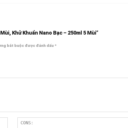
ử Mùi, Khử Khuẩn Nano Bạc – 250ml 5 Mùi”
ờng bắt buộc được đánh dấu
*