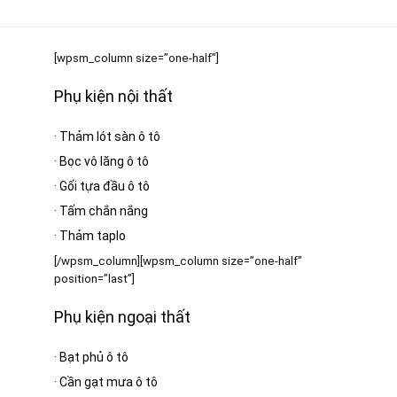
395.000 ₫.
[wpsm_column size=”one-half”]
Phụ kiện nội thất
·
Thảm lót sàn ô tô
·
Bọc vô lăng ô tô
·
Gối tựa đầu ô tô
·
Tấm chắn nắng
·
Thảm taplo
[/wpsm_column][wpsm_column size=”one-half”
position=”last”]
Phụ kiện ngoại thất
·
Bạt phủ ô tô
·
Cần gạt mưa ô tô