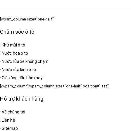
[wpsm_column size=”one-half”]
Chăm sóc ô tô
·
Khử mùi ô tô
·
Nước hoa ô tô
·
Nước rửa xe không chạm
·
Nước rửa kính ô tô
·
Giá xăng dầu hôm nay
[/wpsm_column][wpsm_column size=”one-half” position=”last”]
Hỗ trợ khách hàng
·
Về chúng tôi
·
Liên hệ
·
Sitemap