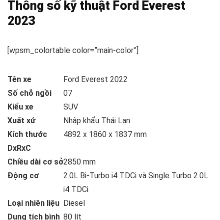
Thông số kỹ thuật Ford Everest
2023
[wpsm_colortable color=”main-color”]
Tên xe
Ford Everest 2022
Số chỗ ngồi
07
Kiểu xe
SUV
Xuất xứ
Nhập khẩu Thái Lan
Kích thước
4892 x 1860 x 1837 mm
DxRxC
Chiều dài cơ sở
2850 mm
Động cơ
2.0L Bi-Turbo i4 TDCi và Single Turbo 2.0L
i4 TDCi
Loại nhiên liệu
Diesel
Dung tích bình
80 lít