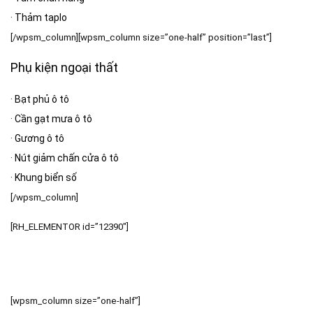
·
Thảm taplo
[/wpsm_column][wpsm_column size=”one-half” position=”last”]
Phụ kiện ngoại thất
·
Bạt phủ ô tô
·
Cần gạt mưa ô tô
·
Gương ô tô
·
Nút giảm chấn cửa ô tô
·
Khung biển số
[/wpsm_column]
[RH_ELEMENTOR id=”12390″]
[wpsm_column size=”one-half”]