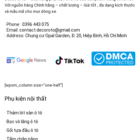
Với nguồn hàng Chính hãng – chất lượng – Giá tốt , đa dạng kích thước
và mẫu mã cho mọi dòng xe.
· Phone:
0396 443 075
· Email:
contact.decoroto@gmail.com
· Address:
Chung cư Opal Garden, Đ. 20, Hiệp Bình, Hồ Chí Minh
[wpsm_column size=”one-half”]
Phụ kiện nội thất
·
Thảm lót sàn ô tô
·
Bọc vô lăng ô tô
·
Gối tựa đầu ô tô
·
Tấm chắn nắng