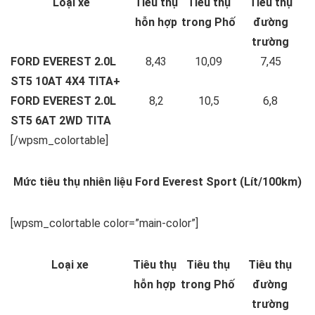
Loại xe
Tiêu thụ
Tiêu thụ
Tiêu thụ
hỗn hợp
trong Phố
đường
trường
FORD EVEREST 2.0L
8,43
10,09
7,45
ST5 10AT 4X4 TITA+
FORD EVEREST 2.0L
8,2
10,5
6,8
ST5 6AT 2WD TITA
[/wpsm_colortable]
Mức tiêu thụ nhiên liệu Ford Everest Sport (Lít/100km)
[wpsm_colortable color=”main-color”]
Loại xe
Tiêu thụ
Tiêu thụ
Tiêu thụ
hỗn hợp
trong Phố
đường
trường