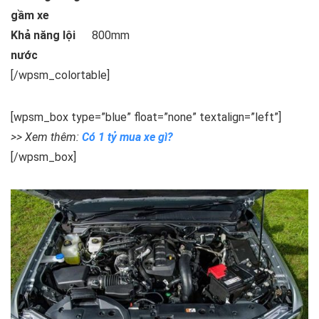
gầm xe
Khả năng lội
800mm
nước
[/wpsm_colortable]
[wpsm_box type=”blue” float=”none” textalign=”left”]
>> Xem thêm:
Có 1 tỷ mua xe gì?
[/wpsm_box]