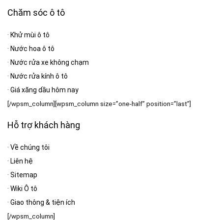
Chăm sóc ô tô
·
Khử mùi ô tô
·
Nước hoa ô tô
·
Nước rửa xe không chạm
·
Nước rửa kính ô tô
·
Giá xăng dầu hôm nay
[/wpsm_column][wpsm_column size=”one-half” position=”last”]
Hỗ trợ khách hàng
·
Về chúng tôi
·
Liên hệ
·
Sitemap
·
Wiki Ô tô
·
Giao thông & tiện ích
[/wpsm_column]