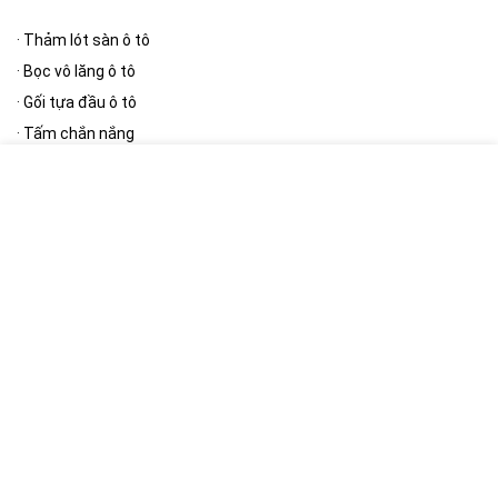
·
Thảm lót sàn ô tô
·
Bọc vô lăng ô tô
·
Gối tựa đầu ô tô
·
Tấm chắn nắng
·
Thảm taplo
[/wpsm_column][wpsm_column size=”one-half” position=”last”]
Phụ kiện ngoại thất
·
Bạt phủ ô tô
·
Cần gạt mưa ô tô
·
Gương ô tô
·
Nút giảm chấn cửa ô tô
·
Khung biển số
[/wpsm_column]
[RH_ELEMENTOR id=”12390″]