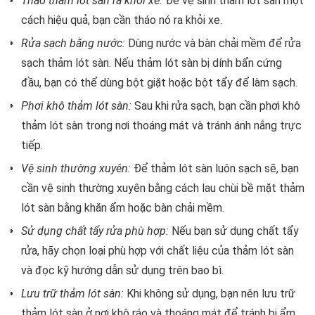
Tháo thảm lót sàn ra khỏi xe:
Để vệ sinh thảm lót sàn một
cách hiệu quả, bạn cần tháo nó ra khỏi xe.
Rửa sạch bằng nước:
Dùng nước và bàn chải mềm để rửa
sạch thảm lót sàn. Nếu thảm lót sàn bị dính bẩn cứng
đầu, bạn có thể dùng bột giặt hoặc bột tẩy để làm sạch.
Phơi khô thảm lót sàn:
Sau khi rửa sạch, bạn cần phơi khô
thảm lót sàn trong nơi thoáng mát và tránh ánh nắng trực
tiếp.
Vệ sinh thường xuyên:
Để thảm lót sàn luôn sạch sẽ, bạn
cần vệ sinh thường xuyên bằng cách lau chùi bề mặt thảm
lót sàn bằng khăn ẩm hoặc bàn chải mềm.
Sử dụng chất tẩy rửa phù hợp:
Nếu bạn sử dụng chất tẩy
rửa, hãy chọn loại phù hợp với chất liệu của thảm lót sàn
và đọc kỹ hướng dẫn sử dụng trên bao bì.
Lưu trữ thảm lót sàn:
Khi không sử dụng, bạn nên lưu trữ
thảm lót sàn ở nơi khô ráo và thoáng mát để tránh bị ẩm