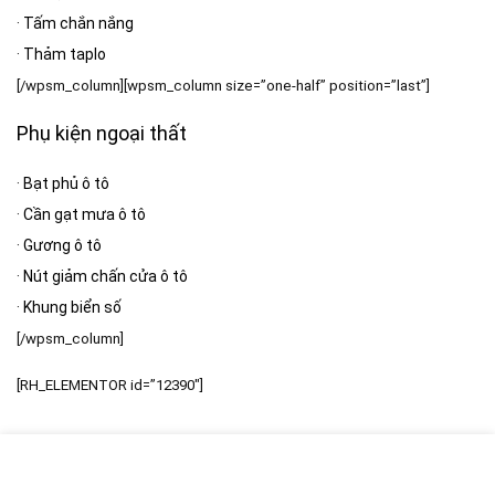
·
Tấm chắn nắng
·
Thảm taplo
[/wpsm_column][wpsm_column size=”one-half” position=”last”]
Phụ kiện ngoại thất
·
Bạt phủ ô tô
·
Cần gạt mưa ô tô
·
Gương ô tô
·
Nút giảm chấn cửa ô tô
·
Khung biển số
[/wpsm_column]
[RH_ELEMENTOR id=”12390″]