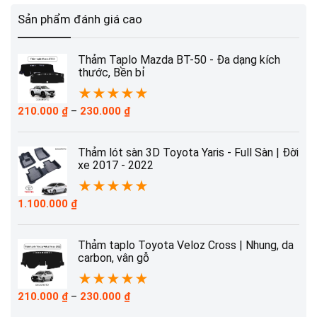
Sản phẩm đánh giá cao
Thảm Taplo Mazda BT-50 - Đa dạng kích
thước, Bền bỉ
★
★
★
★
★
Khoảng
210.000
₫
–
230.000
₫
giá:
từ
210.000 ₫
Thảm lót sàn 3D Toyota Yaris - Full Sàn | Đời
đến
xe 2017 - 2022
230.000 ₫
★
★
★
★
★
1.100.000
₫
Thảm taplo Toyota Veloz Cross | Nhung, da
carbon, vân gỗ
★
★
★
★
★
Khoảng
210.000
₫
–
230.000
₫
giá: