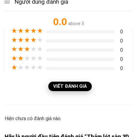
Người dùng đánh giá
0.0
above 5
★
★
★
★
★
0
★
★
★
★
★
0
★
★
★
★
★
0
★
★
★
★
★
0
★
★
★
★
★
0
VIẾT ĐÁNH GIÁ
Hiện chưa có đánh giá nào.
Hãy là người đầu tiên đánh giá “Thảm lót sàn 3D