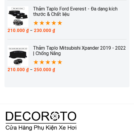
từ
210.000 ₫
Thảm Taplo Ford Everest - Đa dạng kích
đến
thước & Chất liệu
230.000 ₫
★
★
★
★
★
Khoảng
210.000
₫
–
230.000
₫
giá:
từ
210.000 ₫
Thảm Taplo Mitsubishi Xpander 2019 - 2022
đến
| Chống Nắng
230.000 ₫
★
★
★
★
★
Khoảng
210.000
₫
–
250.000
₫
giá:
từ
210.000 ₫
đến
250.000 ₫