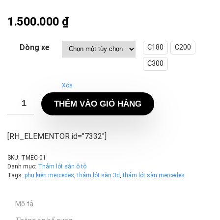
1.500.000
₫
Dòng xe
C180
C200
C300
Xóa
THÊM VÀO GIỎ HÀNG
[RH_ELEMENTOR id="7332"]
SKU:
TMEC-01
Danh mục:
Thảm lót sàn ô tô
Tags:
phụ kiện mercedes
,
thảm lót sàn 3d
,
thảm lót sàn mercedes
Mô tả