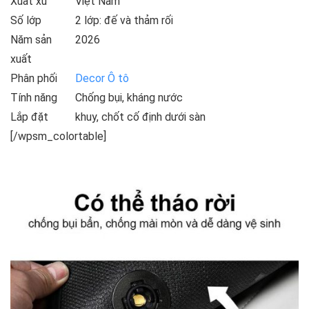
Xuất xứ
Việt Nam
Số lớp
2 lớp: đế và thảm rối
Năm sản
2026
xuất
Phân phối
Decor Ô tô
Tính năng
Chống bụi, kháng nước
Lắp đặt
khuy, chốt cố định dưới sàn
[/wpsm_colortable]