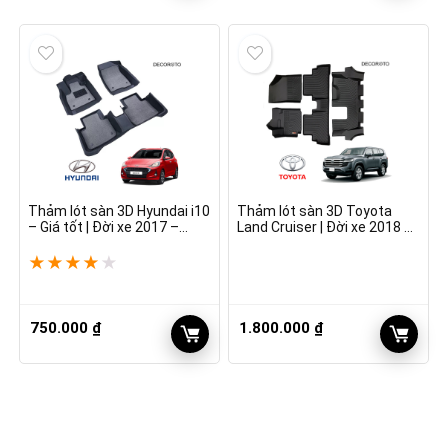
là:
tại
1.500.000 ₫.
là:
1.350.000 ₫.
Thảm lót sàn 3D Hyundai i10
Thảm lót sàn 3D Toyota
– Giá tốt | Đời xe 2017 –
Land Cruiser | Đời xe 2018 –
2022
2022
★
★
★
★
★
750.000
₫
1.800.000
₫