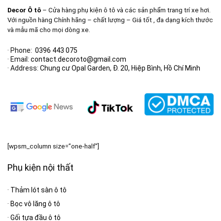
Decor Ô tô
– Cửa hàng phụ kiện ô tô và các sản phẩm trang trí xe hơi.
Với nguồn hàng Chính hãng – chất lượng – Giá tốt , đa dạng kích thước
và mẫu mã cho mọi dòng xe.
· Phone:
0396 443 075
· Email:
contact.decoroto@gmail.com
· Address:
Chung cư Opal Garden, Đ. 20, Hiệp Bình, Hồ Chí Minh
[wpsm_column size=”one-half”]
Phụ kiện nội thất
·
Thảm lót sàn ô tô
·
Bọc vô lăng ô tô
·
Gối tựa đầu ô tô