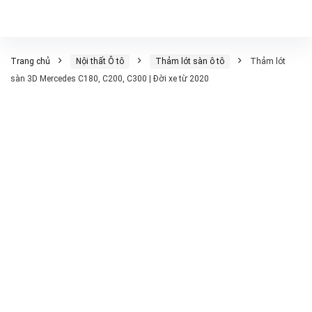
Trang chủ
Nội thất Ô tô
Thảm lót sàn ô tô
Thảm lót
sàn 3D Mercedes C180, C200, C300 | Đời xe từ 2020