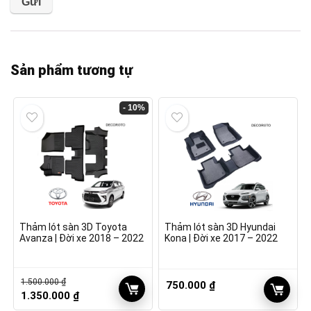
Sản phẩm tương tự
- 10%
Thảm lót sàn 3D Toyota
Thảm lót sàn 3D Hyundai
Avanza | Đời xe 2018 – 2022
Kona | Đời xe 2017 – 2022
1.500.000
₫
750.000
₫
Giá
Giá
1.350.000
₫
gốc
hiện