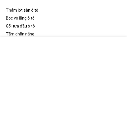
·
Thảm lót sàn ô tô
·
Bọc vô lăng ô tô
·
Gối tựa đầu ô tô
·
Tấm chắn nắng
·
Thảm taplo
[/wpsm_column][wpsm_column size=”one-half” position=”last”]
Phụ kiện ngoại thất
·
Bạt phủ ô tô
·
Cần gạt mưa ô tô
·
Gương ô tô
·
Nút giảm chấn cửa ô tô
·
Khung biển số
[/wpsm_column]
[RH_ELEMENTOR id=”12390″]