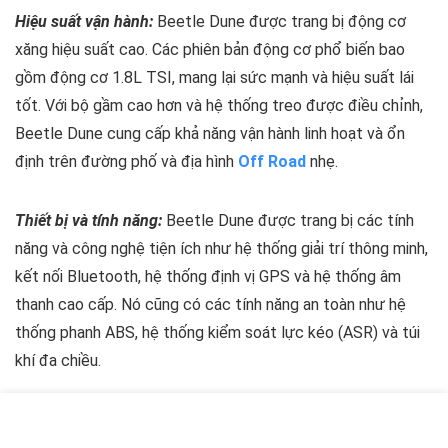
Hiệu suất vận hành:
Beetle Dune được trang bị động cơ
xăng hiệu suất cao. Các phiên bản động cơ phổ biến bao
gồm động cơ 1.8L TSI, mang lại sức mạnh và hiệu suất lái
tốt. Với bộ gầm cao hơn và hệ thống treo được điều chỉnh,
Beetle Dune cung cấp khả năng vận hành linh hoạt và ổn
định trên đường phố và địa hình
Off Road
nhẹ.
Thiết bị và tính năng:
Beetle Dune được trang bị các tính
năng và công nghệ tiện ích như hệ thống giải trí thông minh,
kết nối Bluetooth, hệ thống định vị GPS và hệ thống âm
thanh cao cấp. Nó cũng có các tính năng an toàn như hệ
thống phanh ABS, hệ thống kiểm soát lực kéo (ASR) và túi
khí đa chiều.
Phong cách và cá nhân hóa:
Beetle Dune đem lại sự phá
cách và cá nhân hóa với thiết kế off-road độc đáo. Nó