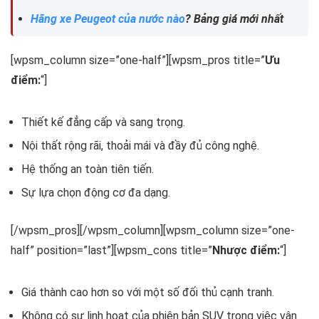
Hãng xe Peugeot của nước nào
? Bảng giá mới nhất
[wpsm_column size=”one-half”][wpsm_pros title=”
Ưu
điểm:
“]
Thiết kế đẳng cấp và sang trọng.
Nội thất rộng rãi, thoải mái và đầy đủ công nghệ.
Hệ thống an toàn tiên tiến.
Sự lựa chọn động cơ đa dạng.
[/wpsm_pros][/wpsm_column][wpsm_column size=”one-
half” position=”last”][wpsm_cons title=”
Nhược điểm:
“]
Giá thành cao hơn so với một số đối thủ cạnh tranh.
Không có sự linh hoạt của phiên bản SUV trong việc vận