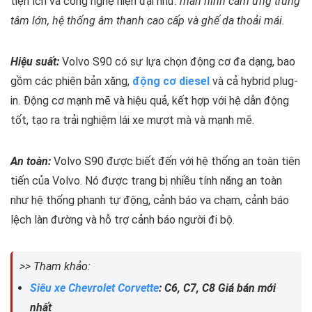
tiện ích và công nghệ hiện đại như:
màn hình cảm ứng trung
tâm lớn, hệ thống âm thanh cao cấp và ghế da thoải mái.
Hiệu suất:
Volvo S90 có sự lựa chọn động cơ đa dạng, bao
gồm các phiên bản xăng,
động cơ diesel
và cả hybrid plug-
in. Động cơ mạnh mẽ và hiệu quả, kết hợp với hệ dẫn động
tốt, tạo ra trải nghiệm lái xe mượt mà và mạnh mẽ.
An toàn:
Volvo S90 được biết đến với hệ thống an toàn tiên
tiến của Volvo. Nó được trang bị nhiều tính năng an toàn
như hệ thống phanh tự động, cảnh báo va chạm, cảnh báo
lệch làn đường và hỗ trợ cảnh báo người đi bộ.
>> Tham khảo:
Siêu xe Chevrolet Corvette
: C6, C7, C8 Giá bán mới
nhất