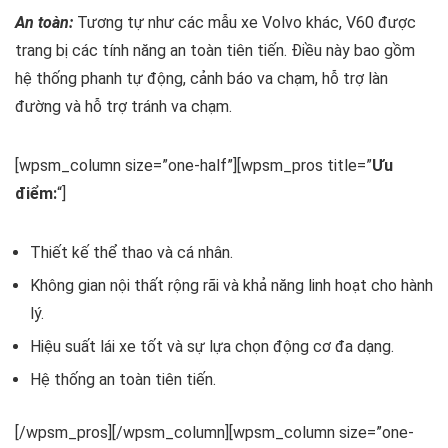
An toàn:
Tương tự như các mẫu xe Volvo khác, V60 được
trang bị các tính năng an toàn tiên tiến. Điều này bao gồm
hệ thống phanh tự động, cảnh báo va chạm, hỗ trợ làn
đường và hỗ trợ tránh va chạm.
[wpsm_column size=”one-half”][wpsm_pros title=”
Ưu
điểm:
“]
Thiết kế thể thao và cá nhân.
Không gian nội thất rộng rãi và khả năng linh hoạt cho hành
lý.
Hiệu suất lái xe tốt và sự lựa chọn động cơ đa dạng.
Hệ thống an toàn tiên tiến.
[/wpsm_pros][/wpsm_column][wpsm_column size=”one-