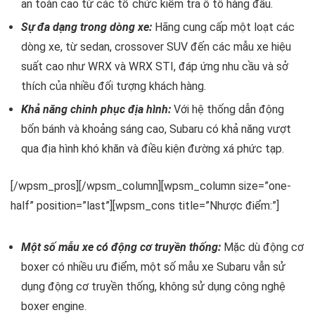
an toàn cao từ các tổ chức kiểm tra ô tô hàng đầu.
Sự đa dạng trong dòng xe:
Hãng cung cấp một loạt các
dòng xe, từ sedan, crossover SUV đến các mẫu xe hiệu
suất cao như WRX và WRX STI, đáp ứng nhu cầu và sở
thích của nhiều đối tượng khách hàng.
Khả năng chinh phục địa hình:
Với hệ thống dẫn động
bốn bánh và khoảng sáng cao, Subaru có khả năng vượt
qua địa hình khó khăn và điều kiện đường xá phức tạp.
[/wpsm_pros][/wpsm_column][wpsm_column size=”one-
half” position=”last”][wpsm_cons title=”Nhược điểm:”]
Một số mẫu xe có động cơ truyền thống:
Mặc dù động cơ
boxer có nhiều ưu điểm, một số mẫu xe Subaru vẫn sử
dụng động cơ truyền thống, không sử dụng công nghệ
boxer engine.