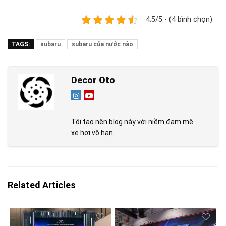
4.5/5 - (4 bình chọn)
TAGS:
subaru
subaru của nước nào
Decor Oto
Tôi tạo nên blog này với niềm đam mê
xe hơi vô hạn.
Related Articles