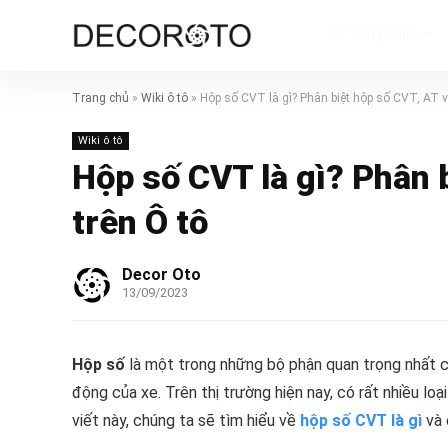
Sản phẩm
Trang chủ
»
Wiki ô tô
»
Hộp số CVT là gì? Phân biệt hộp số CVT, AT 
Wiki ô tô
Hộp số CVT là gì? Phân 
trên Ô tô
Decor Oto
13/09/2023
Hộp số
là một trong những bộ phận quan trọng nhất củ
động của xe. Trên thị trường hiện nay, có rất nhiều lo
viết này, chúng ta sẽ tìm hiểu về
hộp số CVT là gì
và 