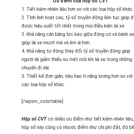
Ưu điểm của hộp số CVT
1. Tiết kiệm nhiên liệu hơn so với các loại hộp số khác.
2. Tính linh hoạt cao, tỷ số truyền động liên tục giúp 
được hiệu suất tốt nhất trong mọi điều kiện lái xe.
3. Khả năng cân bằng lực kéo giữa động cơ và bánh x
giúp lái xe mượt mà và êm ái hơn.
4. Khả năng tự động thay đổi tỷ số truyền động giúp
người lái giảm thiểu sự mệt mỏi khi lái xe trong những
chuyến đi dài.
5. Thiết kế đơn giản, tiêu hao ít năng lượng hơn so với
các loại hộp số khác.
[/wpsm_colortable]
H
ộp số CVT
có nhiều ưu điểm như tiết kiệm nhiên liệu,
hộp số này cũng có nhược điểm như chi phí đắt, độ b