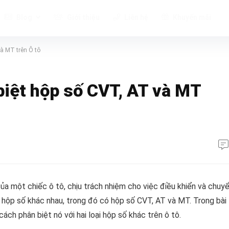
Blog
Giới thiệu
Liên hệ
Khuyến mãi
và MT trên Ô tô
biệt hộp số CVT, AT và MT
a một chiếc ô tô, chịu trách nhiệm cho việc điều khiển và chuy
ại hộp số khác nhau, trong đó có hộp số CVT, AT và MT. Trong bài
cách phân biệt nó với hai loại hộp số khác trên ô tô.