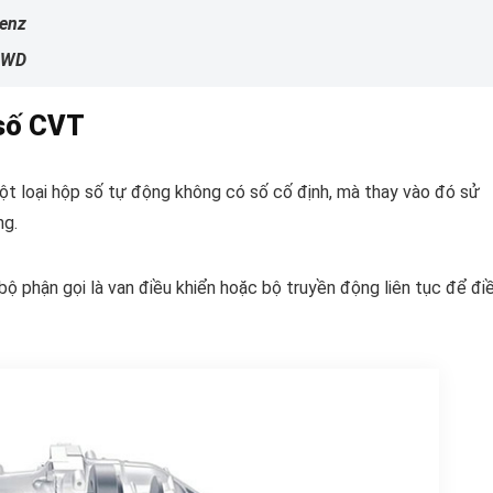
Benz
 4WD
 số CVT
ột loại hộp số tự động không có số cố định, mà thay vào đó sử
ng.
ộ phận gọi là van điều khiển hoặc bộ truyền động liên tục để đi