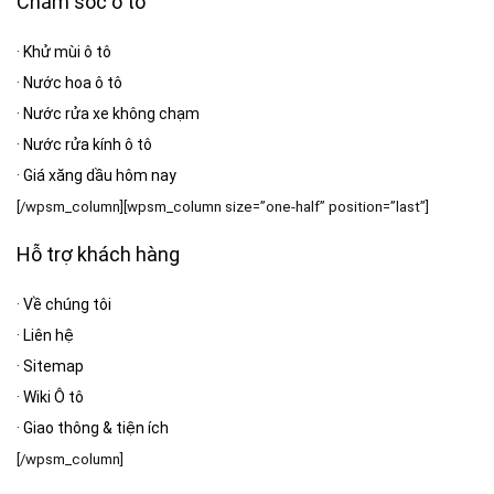
Chăm sóc ô tô
·
Khử mùi ô tô
·
Nước hoa ô tô
·
Nước rửa xe không chạm
·
Nước rửa kính ô tô
·
Giá xăng dầu hôm nay
[/wpsm_column][wpsm_column size=”one-half” position=”last”]
Hỗ trợ khách hàng
·
Về chúng tôi
·
Liên hệ
·
Sitemap
·
Wiki Ô tô
·
Giao thông & tiện ích
[/wpsm_column]