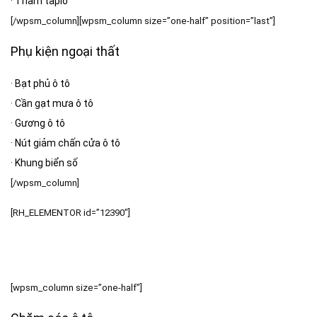
·
Thảm taplo
[/wpsm_column][wpsm_column size=”one-half” position=”last”]
Phụ kiện ngoại thất
·
Bạt phủ ô tô
·
Cần gạt mưa ô tô
·
Gương ô tô
·
Nút giảm chấn cửa ô tô
·
Khung biển số
[/wpsm_column]
[RH_ELEMENTOR id=”12390″]
[wpsm_column size=”one-half”]