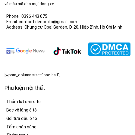
và mẫu mã cho mọi dòng xe.
· Phone:
0396 443 075
· Email:
contact.decoroto@gmail.com
· Address:
Chung cư Opal Garden, Đ. 20, Hiệp Bình, Hồ Chí Minh
[wpsm_column size=”one-half”]
Phụ kiện nội thất
·
Thảm lót sàn ô tô
·
Bọc vô lăng ô tô
·
Gối tựa đầu ô tô
·
Tấm chắn nắng