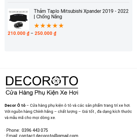
từ
210.000 ₫
Thảm Taplo Mitsubishi Xpander 2019 - 2022
đến
| Chống Nắng
230.000 ₫
★
★
★
★
★
Khoảng
210.000
₫
–
250.000
₫
giá:
từ
210.000 ₫
đến
250.000 ₫
Decor Ô tô
– Cửa hàng phụ kiện ô tô và các sản phẩm trang trí xe hơi.
Với nguồn hàng Chính hãng – chất lượng – Giá tốt , đa dạng kích thước
và mẫu mã cho mọi dòng xe.
· Phone:
0396 443 075
· Email:
contact.decoroto@gmail.com