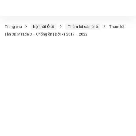
Trang chủ
Nội thất Ô tô
Thảm lót sàn ô tô
Thảm lót
sàn 3D Mazda 3 – Chống ồn | Đời xe 2017 – 2022