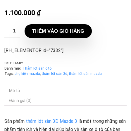
1.100.000
₫
THÊM VÀO GIỎ HÀNG
[RH_ELEMENTOR id="7332"]
SKU:
TM-02
Danh mục:
Thảm lót sàn ô tô
Tags:
phụ kiện mazda
,
thảm lót sàn 3d
,
thảm lót sàn mazda
Mô tả
Đánh giá (0)
Sản phẩm
thảm lót sàn 3D Mazda 3
là một trong những sản
phẩm tiện ích và hiện đại giúp bảo vệ sàn xe ô tô của bạn