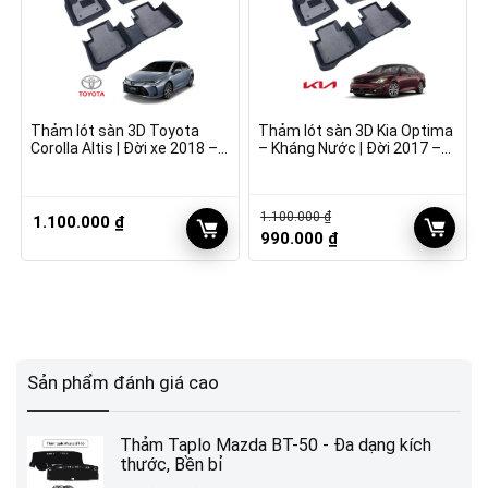
Thảm lót sàn 3D Toyota
Thảm lót sàn 3D Kia Optima
Corolla Altis | Đời xe 2018 –
– Kháng Nước | Đời 2017 –
2022
2022
1.100.000
₫
1.100.000
₫
Giá
Giá
990.000
₫
gốc
hiện
là:
tại
1.100.000 ₫.
là:
990.000 ₫.
Sản phẩm đánh giá cao
Thảm Taplo Mazda BT-50 - Đa dạng kích
thước, Bền bỉ