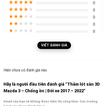
★
★
★
★
★
0
★
★
★
★
★
0
★
★
★
★
★
0
★
★
★
★
★
0
★
★
★
★
★
0
VIẾT ĐÁNH GIÁ
Hiện chưa có đánh giá nào.
Hãy là người đầu tiên đánh giá “Thảm lót sàn 3D
Mazda 3 – Chống ồn | Đời xe 2017 – 2022”
Email của bạn sẽ không được hiển thị công khai.
Các trường
bắt buộc được đánh dấu
*