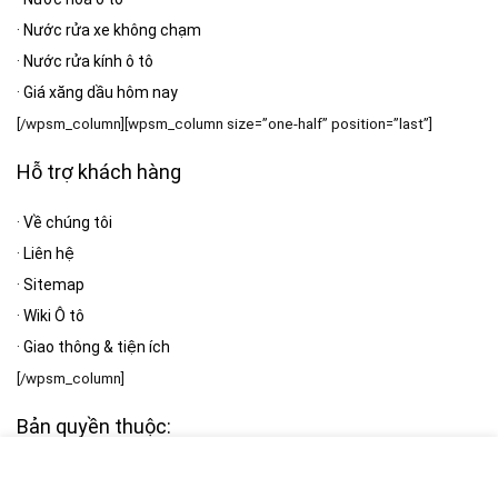
·
Nước rửa xe không chạm
·
Nước rửa kính ô tô
·
Giá xăng dầu hôm nay
[/wpsm_column][wpsm_column size=”one-half” position=”last”]
Hỗ trợ khách hàng
·
Về chúng tôi
·
Liên hệ
·
Sitemap
·
Wiki Ô tô
·
Giao thông & tiện ích
[/wpsm_column]
Bản quyền thuộc:
[RH_ELEMENTOR id=”13389″]