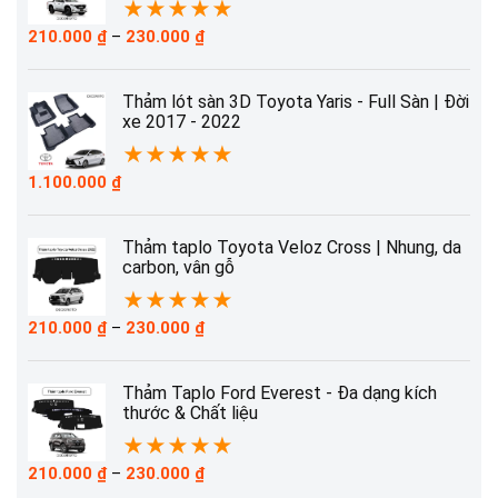
★
★
★
★
★
Khoảng
210.000
₫
–
230.000
₫
giá:
từ
210.000 ₫
Thảm lót sàn 3D Toyota Yaris - Full Sàn | Đời
đến
xe 2017 - 2022
230.000 ₫
★
★
★
★
★
1.100.000
₫
Thảm taplo Toyota Veloz Cross | Nhung, da
carbon, vân gỗ
★
★
★
★
★
Khoảng
210.000
₫
–
230.000
₫
giá:
từ
210.000 ₫
Thảm Taplo Ford Everest - Đa dạng kích
đến
thước & Chất liệu
230.000 ₫
★
★
★
★
★
Khoảng
210.000
₫
–
230.000
₫
giá: