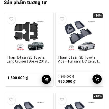
Sản phẩm tương tự
- 10%
Thảm lót sàn 3D Toyota
Thảm lót sàn 3D Toyota
Land Cruiser | Đời xe 2018 –
Vios – Full sàn | Đời xe 2018
2022
– 2022
1.100.000
₫
1.800.000
₫
Giá
Giá
990.000
₫
gốc
hiện
là:
tại
1.100.000 ₫.
là:
- 10%
990.000 ₫.