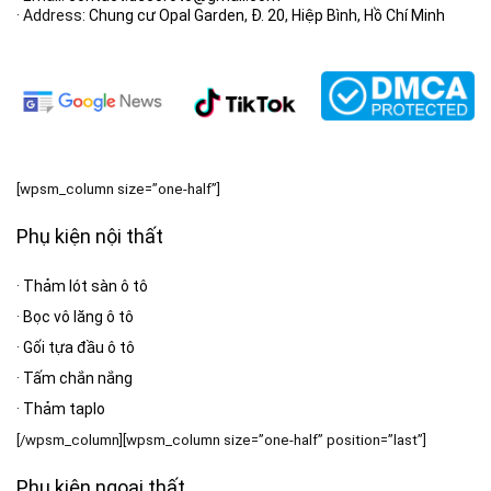
· Address:
Chung cư Opal Garden, Đ. 20, Hiệp Bình, Hồ Chí Minh
[wpsm_column size=”one-half”]
Phụ kiện nội thất
·
Thảm lót sàn ô tô
·
Bọc vô lăng ô tô
·
Gối tựa đầu ô tô
·
Tấm chắn nắng
·
Thảm taplo
[/wpsm_column][wpsm_column size=”one-half” position=”last”]
Phụ kiện ngoại thất