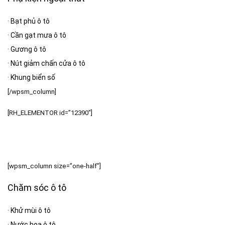
·
Bạt phủ ô tô
·
Cần gạt mưa ô tô
·
Gương ô tô
·
Nút giảm chấn cửa ô tô
·
Khung biển số
[/wpsm_column]
[RH_ELEMENTOR id=”12390″]
[wpsm_column size=”one-half”]
Chăm sóc ô tô
·
Khử mùi ô tô
·
Nước hoa ô tô