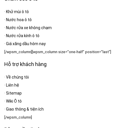
·
Khử mùi ô tô
·
Nước hoa ô tô
·
Nước rửa xe không chạm
·
Nước rửa kính ô tô
·
Giá xăng dầu hôm nay
[/wpsm_column][wpsm_column size=”one-half” position=”last”]
Hỗ trợ khách hàng
·
Về chúng tôi
·
Liên hệ
·
Sitemap
·
Wiki Ô tô
·
Giao thông & tiện ích
[/wpsm_column]