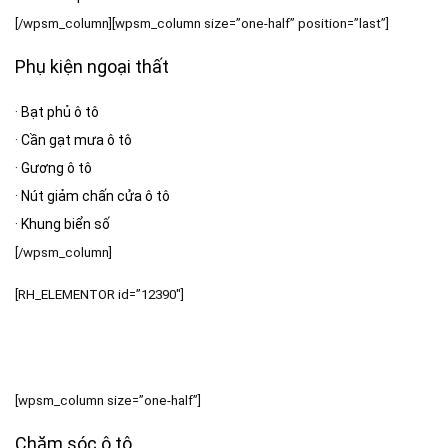
[/wpsm_column][wpsm_column size=”one-half” position=”last”]
Phụ kiện ngoại thất
·
Bạt phủ ô tô
·
Cần gạt mưa ô tô
·
Gương ô tô
·
Nút giảm chấn cửa ô tô
·
Khung biển số
[/wpsm_column]
[RH_ELEMENTOR id=”12390″]
[wpsm_column size=”one-half”]
Chăm sóc ô tô