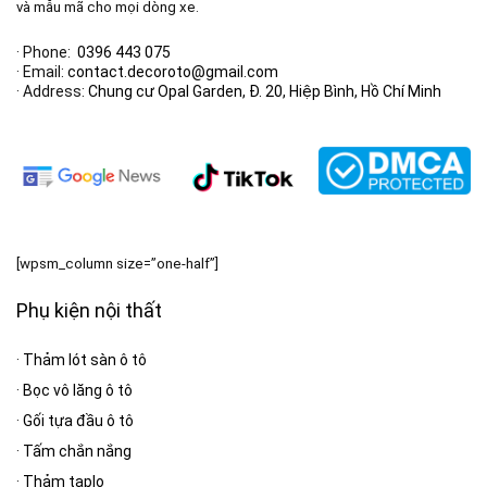
và mẫu mã cho mọi dòng xe.
· Phone:
0396 443 075
· Email:
contact.decoroto@gmail.com
· Address:
Chung cư Opal Garden, Đ. 20, Hiệp Bình, Hồ Chí Minh
[wpsm_column size=”one-half”]
Phụ kiện nội thất
·
Thảm lót sàn ô tô
·
Bọc vô lăng ô tô
·
Gối tựa đầu ô tô
·
Tấm chắn nắng
·
Thảm taplo