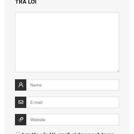
TRẢ LỜI