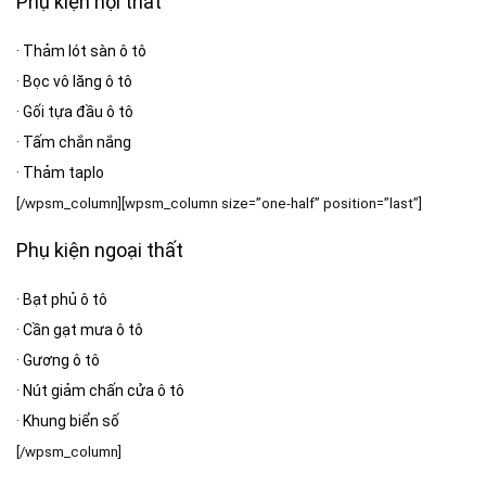
Phụ kiện nội thất
·
Thảm lót sàn ô tô
·
Bọc vô lăng ô tô
·
Gối tựa đầu ô tô
·
Tấm chắn nắng
·
Thảm taplo
[/wpsm_column][wpsm_column size=”one-half” position=”last”]
Phụ kiện ngoại thất
·
Bạt phủ ô tô
·
Cần gạt mưa ô tô
·
Gương ô tô
·
Nút giảm chấn cửa ô tô
·
Khung biển số
[/wpsm_column]