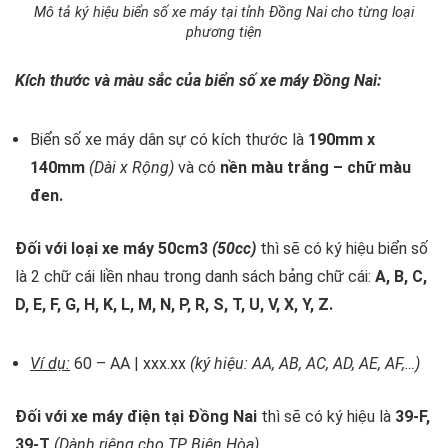
Mô tả ký hiệu biển số xe máy tại tỉnh Đồng Nai cho từng loại
phương tiện
Kích thước và màu sắc của biển số xe máy Đồng Nai:
Biển số xe máy dân sự có kích thước là
190mm x
140mm
(Dài x Rộng)
và có
nền màu trắng – chữ màu
đen.
Đối với loại xe máy 50cm3
(50cc)
thì sẽ có ký hiệu biển số
là 2 chữ cái liền nhau trong danh sách bảng chữ cái:
A, B, C,
D, E, F, G, H, K, L, M, N, P, R, S, T, U, V, X, Y, Z.
Ví dụ:
60 – AA | xxx.xx
(ký hiệu: AA, AB, AC, AD, AE, AF,…)
Đối với xe máy điện tại Đồng Nai
thì sẽ có ký hiệu là
39-F,
39-T
(Dành riêng cho TP Biên Hòa)