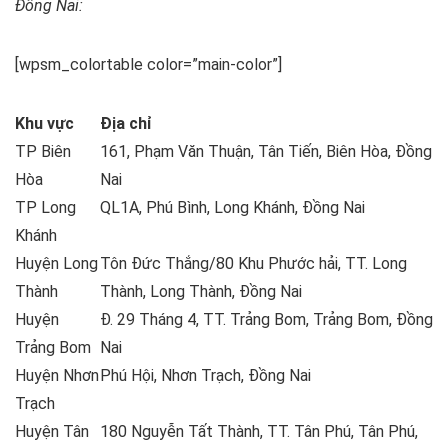
Đồng Nai:
[wpsm_colortable color=”main-color”]
Khu vực
Địa chỉ
TP Biên
161, Phạm Văn Thuận, Tân Tiến, Biên Hòa, Đồng
Hòa
Nai
TP Long
QL1A, Phú Bình, Long Khánh, Đồng Nai
Khánh
Huyện Long
Tôn Đức Thắng/80 Khu Phước hải, TT. Long
Thành
Thành, Long Thành, Đồng Nai
Huyện
Đ. 29 Tháng 4, TT. Trảng Bom, Trảng Bom, Đồng
Trảng Bom
Nai
Huyện Nhơn
Phú Hội, Nhơn Trạch, Đồng Nai
Trạch
Huyện Tân
180 Nguyễn Tất Thành, TT. Tân Phú, Tân Phú,