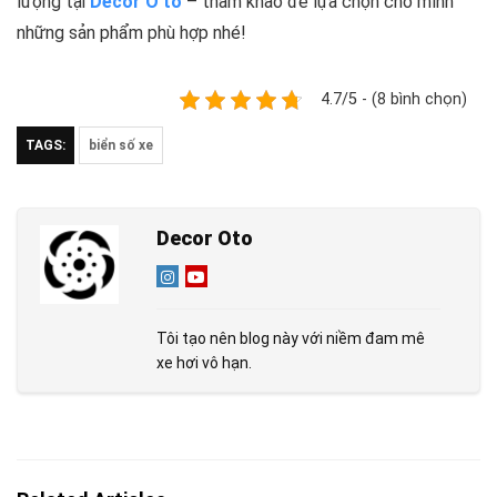
lượng tại
Decor Ô tô
– tham khảo để lựa chọn cho mình
những sản phẩm phù hợp nhé!
4.7/5 - (8 bình chọn)
TAGS:
biển số xe
Decor Oto
Tôi tạo nên blog này với niềm đam mê
xe hơi vô hạn.