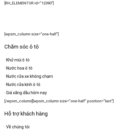
[RH_ELEMENTOR id=”12390″]
[wpsm_column size=”one-half”]
Chăm sóc ô tô
·
Khử mùi ô tô
·
Nước hoa ô tô
·
Nước rửa xe không chạm
·
Nước rửa kính ô tô
·
Giá xăng dầu hôm nay
[/wpsm_column][wpsm_column size=”one-half” position=”last”]
Hỗ trợ khách hàng
·
Về chúng tôi