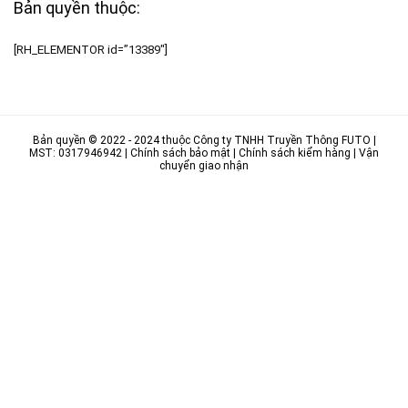
Bản quyền thuộc:
[RH_ELEMENTOR id=”13389″]
Bản quyền © 2022 - 2024 thuộc
Công ty TNHH Truyền Thông FUTO
|
MST: 0317946942 |
Chính sách bảo mật
|
Chính sách kiểm hàng
|
Vận
chuyển giao nhận