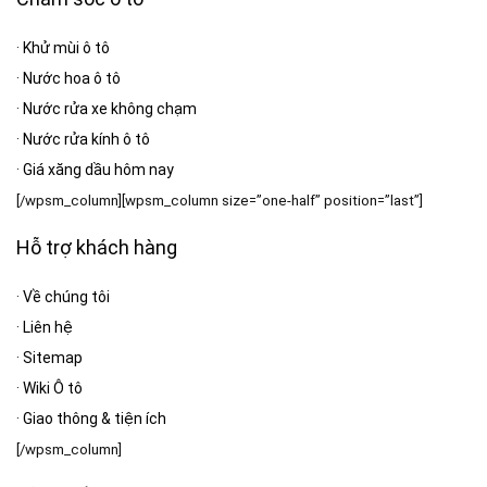
·
Khử mùi ô tô
·
Nước hoa ô tô
·
Nước rửa xe không chạm
·
Nước rửa kính ô tô
·
Giá xăng dầu hôm nay
[/wpsm_column][wpsm_column size=”one-half” position=”last”]
Hỗ trợ khách hàng
·
Về chúng tôi
·
Liên hệ
·
Sitemap
·
Wiki Ô tô
·
Giao thông & tiện ích
[/wpsm_column]