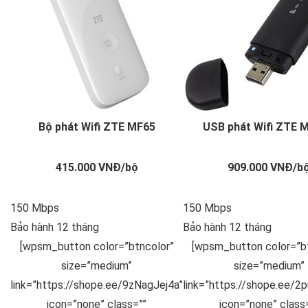
Bộ phát Wifi ZTE MF65
USB phát Wifi ZTE 
415.000 VNĐ/bộ
909.000 VNĐ/b
150 Mbps
150 Mbps
Bảo hành 12 tháng
Bảo hành 12 tháng
[wpsm_button color=”btncolor”
[wpsm_button color=”b
size=”medium”
size=”medium”
link=”https://shope.ee/9zNagJej4a”
link=”https://shope.ee/2
icon=”none” class=””
icon=”none” class