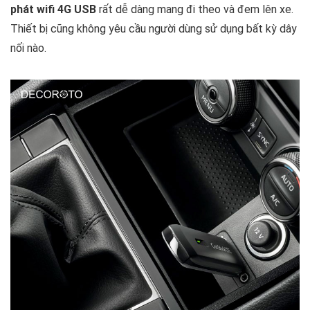
phát wifi 4G USB
rất dễ dàng mang đi theo và đem lên xe.
Thiết bị cũng không yêu cầu người dùng sử dụng bất kỳ dây
nối nào.