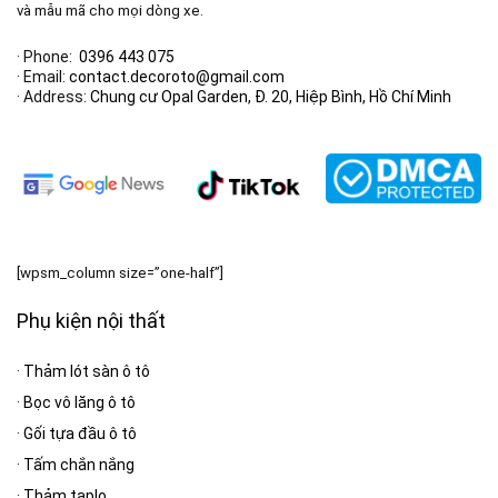
và mẫu mã cho mọi dòng xe.
· Phone:
0396 443 075
· Email:
contact.decoroto@gmail.com
· Address:
Chung cư Opal Garden, Đ. 20, Hiệp Bình, Hồ Chí Minh
[wpsm_column size=”one-half”]
Phụ kiện nội thất
·
Thảm lót sàn ô tô
·
Bọc vô lăng ô tô
·
Gối tựa đầu ô tô
·
Tấm chắn nắng
·
Thảm taplo