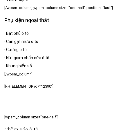
[/wpsm_column][wpsm_column size=”one-half” position=”last”]
Phụ kiện ngoại thất
·
Bạt phủ ô tô
·
Cần gạt mưa ô tô
·
Gương ô tô
·
Nút giảm chấn cửa ô tô
·
Khung biển số
[/wpsm_column]
[RH_ELEMENTOR id=”12390″]
[wpsm_column size=”one-half”]
Chăm sóc ô tô