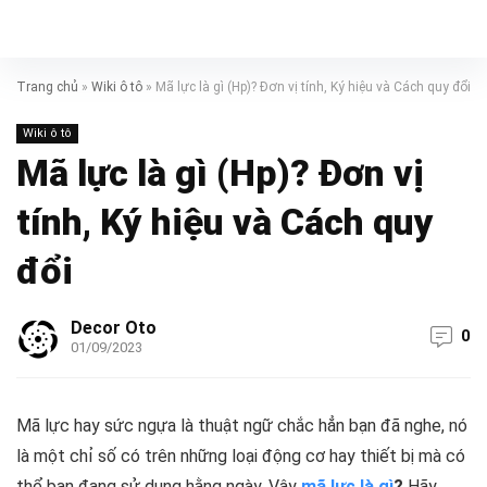
Trang chủ
»
Wiki ô tô
»
Mã lực là gì (Hp)? Đơn vị tính, Ký hiệu và Cách quy đổi
Wiki ô tô
Mã lực là gì (Hp)? Đơn vị
tính, Ký hiệu và Cách quy
đổi
Decor Oto
0
01/09/2023
Mã lực hay sức ngựa là thuật ngữ chắc hẳn bạn đã nghe, nó
là một chỉ số có trên những loại động cơ hay thiết bị mà có
thể bạn đang sử dụng hằng ngày. Vậy
mã lực là gì
?
Hãy