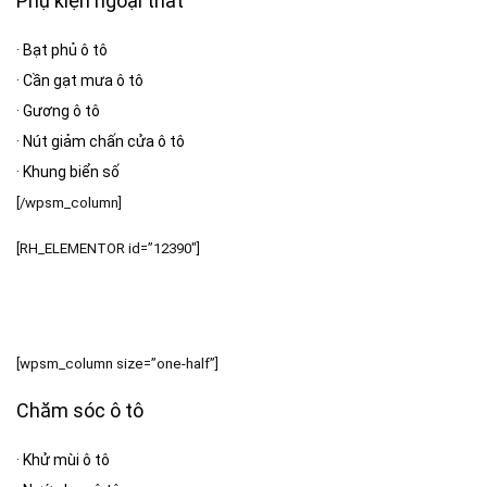
Phụ kiện ngoại thất
·
Bạt phủ ô tô
·
Cần gạt mưa ô tô
·
Gương ô tô
·
Nút giảm chấn cửa ô tô
·
Khung biển số
[/wpsm_column]
[RH_ELEMENTOR id=”12390″]
[wpsm_column size=”one-half”]
Chăm sóc ô tô
·
Khử mùi ô tô