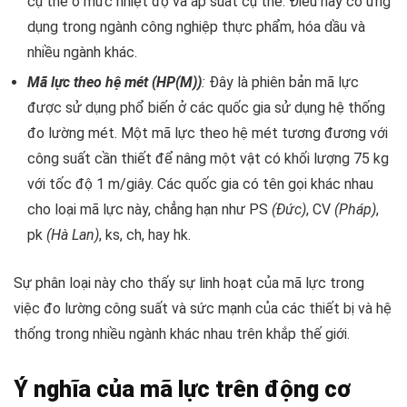
cụ thể ở mức nhiệt độ và áp suất cụ thể. Điều này có ứng
dụng trong ngành công nghiệp thực phẩm, hóa dầu và
nhiều ngành khác.
Mã lực theo hệ mét (HP(M))
:
Đây là phiên bản mã lực
được sử dụng phổ biến ở các quốc gia sử dụng hệ thống
đo lường mét. Một mã lực theo hệ mét tương đương với
công suất cần thiết để nâng một vật có khối lượng 75 kg
với tốc độ 1 m/giây. Các quốc gia có tên gọi khác nhau
cho loại mã lực này, chẳng hạn như PS
(Đức)
, CV
(Pháp)
,
pk
(Hà Lan)
, ks, ch, hay hk.
Sự phân loại này cho thấy sự linh hoạt của mã lực trong
việc đo lường công suất và sức mạnh của các thiết bị và hệ
thống trong nhiều ngành khác nhau trên khắp thế giới.
Ý nghĩa của mã lực trên động cơ