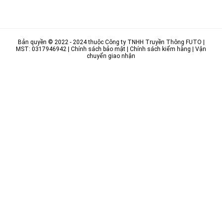
Bản quyền © 2022 - 2024 thuộc
Công ty TNHH Truyền Thông FUTO
|
MST: 0317946942 |
Chính sách bảo mật
|
Chính sách kiểm hàng
|
Vận
chuyển giao nhận