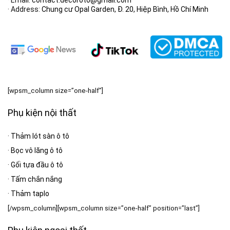
· Email:
contact.decoroto@gmail.com
· Address:
Chung cư Opal Garden, Đ. 20, Hiệp Bình, Hồ Chí Minh
[wpsm_column size=”one-half”]
Phụ kiện nội thất
·
Thảm lót sàn ô tô
·
Bọc vô lăng ô tô
·
Gối tựa đầu ô tô
·
Tấm chắn nắng
·
Thảm taplo
[/wpsm_column][wpsm_column size=”one-half” position=”last”]