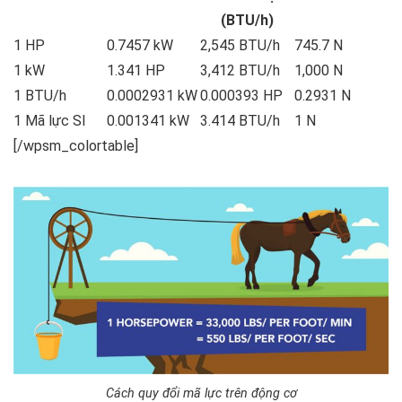
(BTU/h)
1 HP
0.7457 kW
2,545 BTU/h
745.7 N
1 kW
1.341 HP
3,412 BTU/h
1,000 N
1 BTU/h
0.0002931 kW
0.000393 HP
0.2931 N
1 Mã lực SI
0.001341 kW
3.414 BTU/h
1 N
[/wpsm_colortable]
Cách quy đổi mã lực trên động cơ