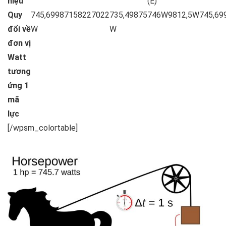
hiệu
(E)
Quy
745,69987158227022
735,49875
746W
9812,5W
745,6
đổi về
W
W
đơn vị
Watt
tương
ứng 1
mã
lực
[/wpsm_colortable]