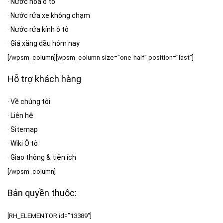
·
Nước hoa ô tô
·
Nước rửa xe không chạm
·
Nước rửa kính ô tô
·
Giá xăng dầu hôm nay
[/wpsm_column][wpsm_column size=”one-half” position=”last”]
Hỗ trợ khách hàng
·
Về chúng tôi
·
Liên hệ
·
Sitemap
·
Wiki Ô tô
·
Giao thông & tiện ích
[/wpsm_column]
Bản quyền thuộc:
[RH_ELEMENTOR id=”13389″]