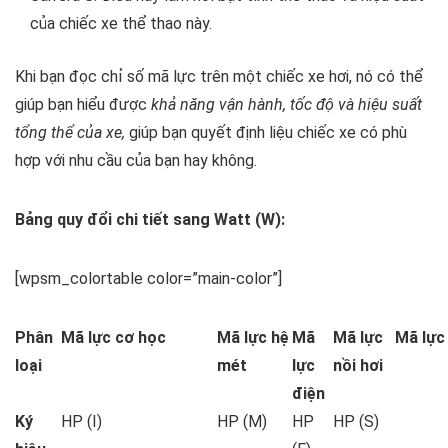
của chiếc xe thể thao này.
Khi bạn đọc chỉ số mã lực trên một chiếc xe hơi, nó có thể
giúp bạn hiểu được
khả năng vận hành, tốc độ và hiệu suất
tổng thể của xe,
giúp bạn quyết định liệu chiếc xe có phù
hợp với nhu cầu của bạn hay không.
Bảng quy đổi chi tiết sang Watt (W):
[wpsm_colortable color=”main-color”]
Phân
Mã lực cơ học
Mã lực hệ
Mã
Mã lực
Mã lực
loại
mét
lực
nồi hơi
điện
Ký
HP (I)
HP (M)
HP
HP (S)