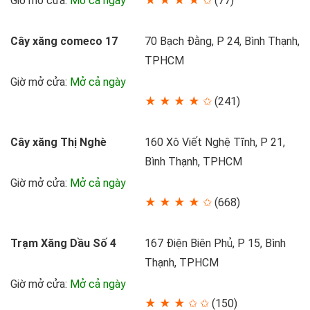
Giờ mở cửa:
Mở cả ngày
★ ★ ★ ★ ✩
(77)
Cây xăng comeco 17
70 Bạch Đằng, P 24, Bình Thạnh,
TPHCM
Giờ mở cửa:
Mở cả ngày
★ ★ ★ ★ ✩
(241)
Cây xăng Thị Nghè
160 Xô Viết Nghệ Tĩnh, P 21,
Bình Thạnh, TPHCM
Giờ mở cửa:
Mở cả ngày
★ ★ ★ ★ ✩
(668)
Trạm Xăng Dầu Số 4
167 Điện Biên Phủ, P 15, Bình
Thạnh, TPHCM
Giờ mở cửa:
Mở cả ngày
★ ★ ★ ✩ ✩
(150)