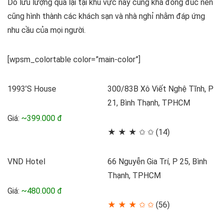
Do lưu lượng qua lại tại khu vực này cũng khá đông đúc nên
cũng hình thành các khách sạn và nhà nghỉ nhằm đáp ứng
nhu cầu của mọi người.
[wpsm_colortable color=”main-color”]
1993’S House
300/83B Xô Viết Nghệ Tĩnh, P
21, Bình Thạnh, TPHCM
Giá:
~399.000 đ
★ ★ ★ ✩ ✩ (14)
VND Hotel
66 Nguyễn Gia Trí, P 25, Bình
Thạnh, TPHCM
Giá:
~480.000 đ
★ ★ ★ ✩ ✩
(56)