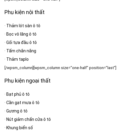
Phụ kiện nội thất
·
Thảm lót sàn ô tô
·
Bọc vô lăng ô tô
·
Gối tựa đầu ô tô
·
Tấm chắn nắng
·
Thảm taplo
[/wpsm_column][wpsm_column size=”one-half” position=”last”]
Phụ kiện ngoại thất
·
Bạt phủ ô tô
·
Cần gạt mưa ô tô
·
Gương ô tô
·
Nút giảm chấn cửa ô tô
·
Khung biển số