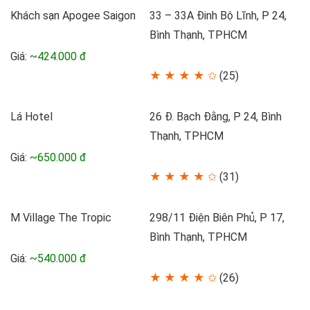
Khách sạn Apogee Saigon
33 – 33A Đinh Bộ Lĩnh, P 24,
Bình Thạnh, TPHCM
Giá:
~424.000 đ
★ ★ ★ ★ ✩
(25)
Lá Hotel
26 Đ. Bạch Đằng, P 24, Bình
Thạnh, TPHCM
Giá:
~650.000 đ
★ ★ ★ ★ ✩
(31)
M Village The Tropic
298/11 Điện Biên Phủ, P 17,
Bình Thạnh, TPHCM
Giá:
~540.000 đ
★ ★ ★ ★ ✩
(26)