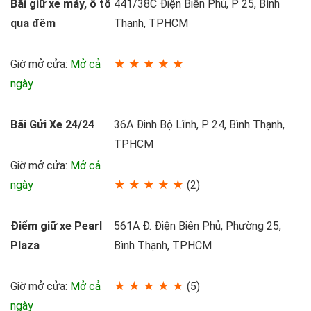
Bãi giữ xe máy, ô tô
441/38C Điện Biên Phủ, P 25, Bình
qua đêm
Thạnh, TPHCM
Giờ mở cửa:
Mở cả
★ ★ ★ ★ ★
ngày
Bãi Gửi Xe 24/24
36A Đinh Bộ Lĩnh, P 24, Bình Thạnh,
TPHCM
Giờ mở cửa:
Mở cả
ngày
★ ★ ★ ★ ★
(2)
Điểm giữ xe Pearl
561A Đ. Điện Biên Phủ, Phường 25,
Plaza
Bình Thạnh, TPHCM
Giờ mở cửa:
Mở cả
★ ★ ★ ★ ★
(5)
ngày