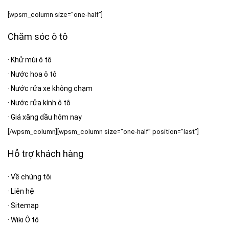
[wpsm_column size=”one-half”]
Chăm sóc ô tô
·
Khử mùi ô tô
·
Nước hoa ô tô
·
Nước rửa xe không chạm
·
Nước rửa kính ô tô
·
Giá xăng dầu hôm nay
[/wpsm_column][wpsm_column size=”one-half” position=”last”]
Hỗ trợ khách hàng
·
Về chúng tôi
·
Liên hệ
·
Sitemap
·
Wiki Ô tô