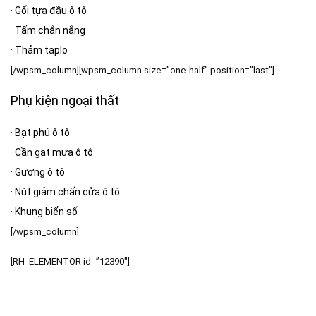
·
Gối tựa đầu ô tô
·
Tấm chắn nắng
·
Thảm taplo
[/wpsm_column][wpsm_column size=”one-half” position=”last”]
Phụ kiện ngoại thất
·
Bạt phủ ô tô
·
Cần gạt mưa ô tô
·
Gương ô tô
·
Nút giảm chấn cửa ô tô
·
Khung biển số
[/wpsm_column]
[RH_ELEMENTOR id=”12390″]