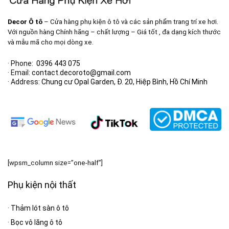
Decor Ô tô
– Cửa hàng phụ kiện ô tô và các sản phẩm trang trí xe hơi.
Với nguồn hàng Chính hãng – chất lượng – Giá tốt , đa dạng kích thước
và mẫu mã cho mọi dòng xe.
· Phone:
0396 443 075
· Email:
contact.decoroto@gmail.com
· Address:
Chung cư Opal Garden, Đ. 20, Hiệp Bình, Hồ Chí Minh
[wpsm_column size=”one-half”]
Phụ kiện nội thất
·
Thảm lót sàn ô tô
·
Bọc vô lăng ô tô