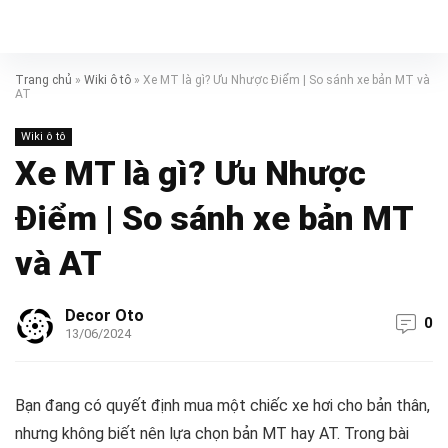
Trang chủ
»
Wiki ô tô
»
Xe MT là gì? Ưu Nhược Điểm | So sánh xe bản MT và
AT
Wiki ô tô
Xe MT là gì? Ưu Nhược
Điểm | So sánh xe bản MT
và AT
Decor Oto
0
13/06/2024
Bạn đang có quyết định mua một chiếc xe hơi cho bản thân,
nhưng không biết nên lựa chọn bản MT hay AT. Trong bài